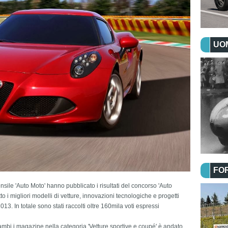
UOM
FO
nsile 'Auto Moto' hanno pubblicato i risultati del concorso 'Auto
tto i migliori modelli di vetture, innovazioni tecnologiche e progetti
013. In totale sono stati raccolti oltre 160mila voti espressi
rambi i magazine nella categoria 'Vetture sportive e coupé' è andato