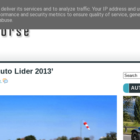
deliver its services and to analyze traffic. Your IP address and 
formance and security metrics to ensure quality of service, gen
abuse.
uto Lider 2013’
e
AU