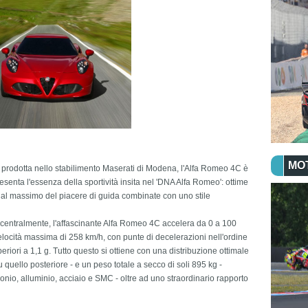
MO
 prodotta nello stabilimento Maserati di Modena, l'Alfa Romeo 4C è
senta l'essenza della sportività insita nel 'DNA Alfa Romeo': ottime
a al massimo del piacere di guida combinate con uno stile
 centralmente, l'affascinante Alfa Romeo 4C accelera da 0 a 100
velocità massima di 258 km/h, con punte di decelerazioni nell'ordine
eriori a 1,1 g. Tutto questo si ottiene con una distribuzione ottimale
u quello posteriore - e un peso totale a secco di soli 895 kg -
rbonio, alluminio, acciaio e SMC - oltre ad uno straordinario rapporto