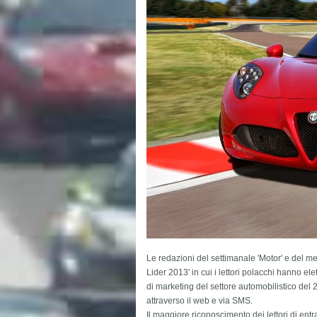
Le redazioni del settimanale 'Motor' e del me
Lider 2013' in cui i lettori polacchi hanno ele
di marketing del settore automobilistico del 2
attraverso il web e via SMS.
Il maggiore riconoscimento dei lettori di ent