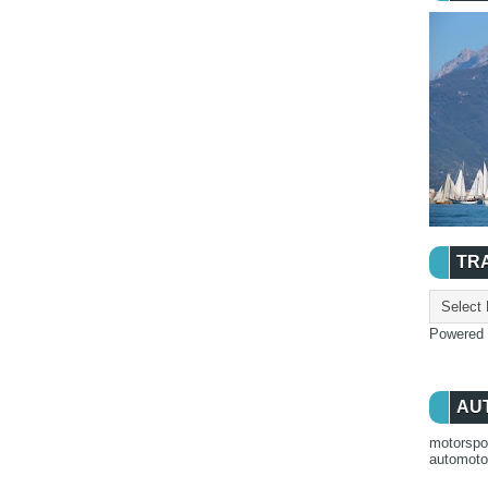
TR
Powered
AU
motorspo
automot