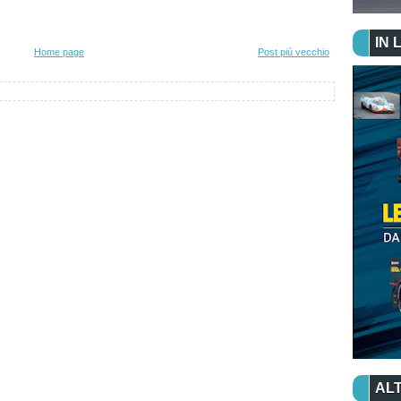
IN 
Home page
Post più vecchio
ALT