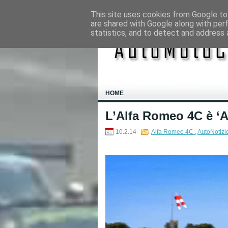
This site uses cookies from Google to 
are shared with Google along with per
statistics, and to detect and address 
HOME
L’Alfa Romeo 4C è ‘A
10.2.14
Alfa Romeo 4C
,
AutoNotizi