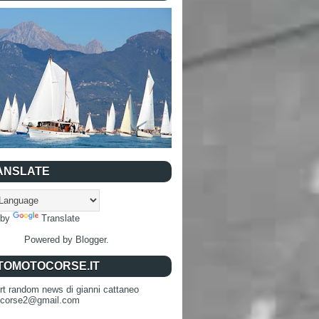
ANSLATE
 by
Translate
Powered by
Blogger
.
TOMOTOCORSE.IT
rt random news di gianni cattaneo
ocorse2@gmail.com