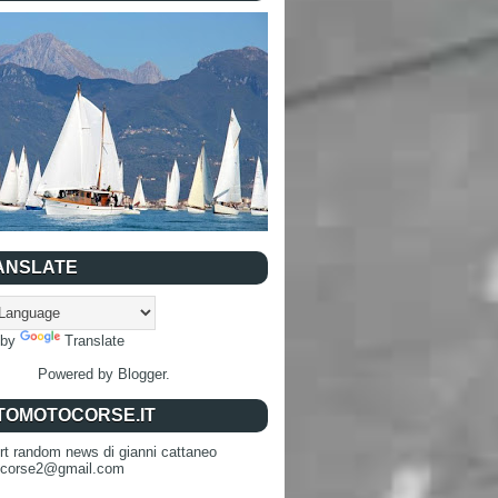
ANSLATE
 by
Translate
Powered by
Blogger
.
TOMOTOCORSE.IT
rt random news di gianni cattaneo
ocorse2@gmail.com