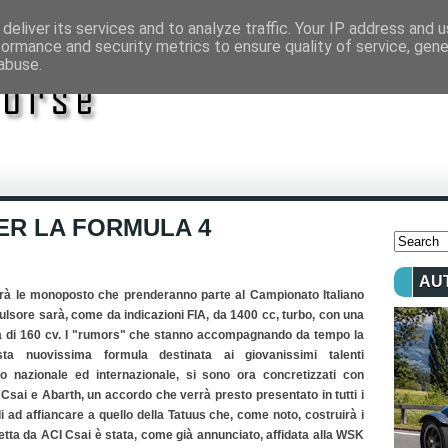
deliver its services and to analyze traffic. Your IP address and 
formance and security metrics to ensure quality of service, gen
abuse.
ER LA FORMULA 4
AU
rà le monoposto che prenderanno parte al Campionato Italiano
pulsore sarà, come da indicazioni FIA, da 1400 cc, turbo, con una
 di 160 cv.
I "rumors" che stanno accompagnando da tempo la
ta nuovissima formula destinata ai giovanissimi talenti
mo nazionale ed internazionale, si sono ora concretizzati con
 Csai e Abarth, un accordo che verrà presto presentato in tutti i
i ad affiancare a quello della Tatuus che, come noto, costruirà i
detta da ACI Csai è stata, come già annunciato, affidata alla WSK