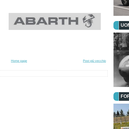
UOM
Home page
Post più vecchio
FO