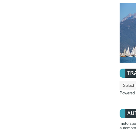
TR
Powered
AU
motorspo
automot