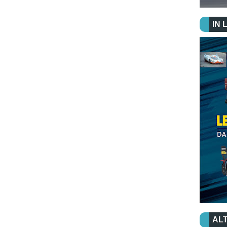
IN 
ALT