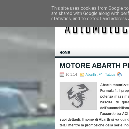
This site uses cookies from Google to 
are shared with Google along with per
statistics, and to detect and address 
HOME
MOTORE ABARTH P
10.1.14
Abarth
,
F4
,
Tatuus
Abarth motorizze
Formula 4. Il pro
potenza massima
nascita di ques
dell'automobilis
l'accordo tra ACI
suoi dettagli.
Il nome di Abarth si va quind
telai, mentre la promozione della serie in