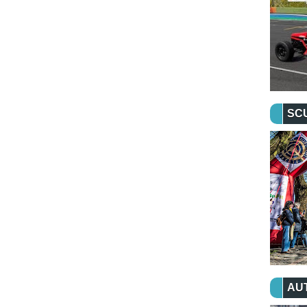
SC
AU