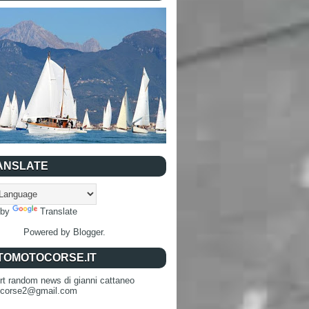
ANSLATE
 by
Translate
Powered by
Blogger
.
TOMOTOCORSE.IT
rt random news di gianni cattaneo
ocorse2@gmail.com