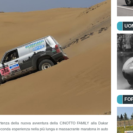
UOM
FO
artenza della nuova avventura della CINOTTO FAMILY alla Dakar
 seconda esperienza nella più lunga e massacrante maratona in auto