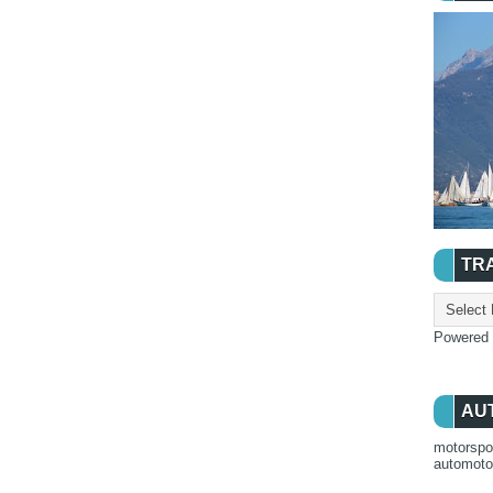
TR
Powered
AU
motorspo
automot