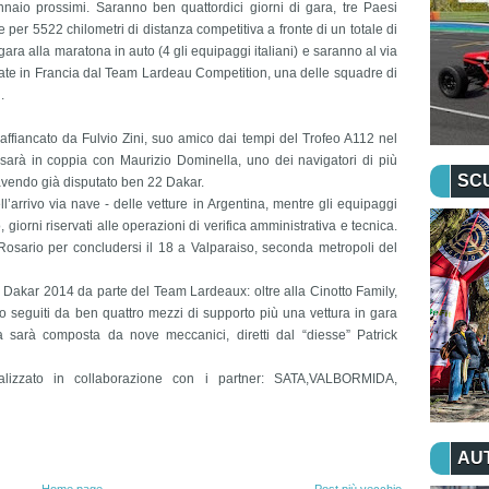
naio prossimi. Saranno ben quattordici giorni di gara, tre Paesi
e per 5522 chilometri di distanza competitiva a fronte di un totale di
n gara alla maratona in auto (4 gli equipaggi italiani) e saranno al via
te in Francia dal Team Lardeau Competition, una delle squadre di
.
ffiancato da Fulvio Zini, suo amico dai tempi del Trofeo A112 nel
sarà in coppia con Maurizio Dominella, uno dei navigatori di più
SC
 avendo già disputato ben 22 Dakar.
ll’arrivo via nave - delle vetture in Argentina, mentre gli equipaggi
giorni riservati alle operazioni di verifica amministrativa e tecnica.
sario per concludersi il 18 a Valparaiso, seconda metropoli del
 Dakar 2014 da parte del Team Lardeaux: oltre alla Cinotto Family,
nno seguiti da ben quattro mezzi di supporto più una vettura in gara
a sarà composta da nove meccanici, diretti dal “diesse” Patrick
alizzato in collaborazione con i partner: SATA,VALBORMIDA,
AU