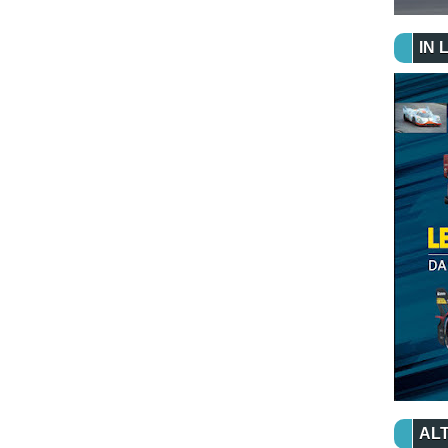
IN 
ALT