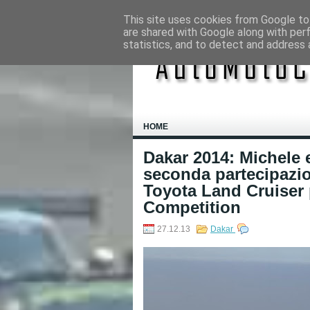
This site uses cookies from Google to 
are shared with Google along with per
statistics, and to detect and address 
HOME
Dakar 2014: Michele e
seconda partecipazi
Toyota Land Cruiser
Competition
27.12.13
Dakar