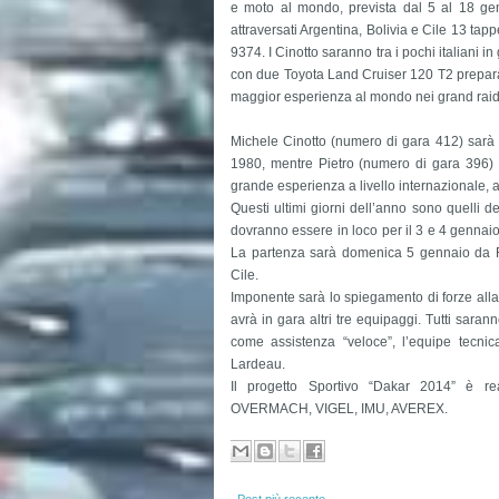
e moto al mondo, prevista dal 5 al 18 gen
attraversati Argentina, Bolivia e Cile 13 tapp
9374.
I Cinotto saranno tra i pochi italiani i
con due Toyota Land Cruiser 120 T2 prepara
maggior esperienza al mondo nei grand raid
Michele Cinotto (numero di gara 412) sarà a
1980, mentre Pietro (numero di gara 396) 
grande esperienza a livello internazionale,
Questi ultimi giorni dell’anno sono quelli de
dovranno essere in loco per il 3 e 4 gennaio, 
La partenza sarà domenica 5 gennaio da Ro
Cile.
Imponente sarà lo spiegamento di forze alla
avrà in gara altri tre equipaggi. Tutti sara
come assistenza “veloce”, l’equipe tecnic
Lardeau.
Il progetto Sportivo “Dakar 2014” è re
OVERMACH, VIGEL, IMU, AVEREX.