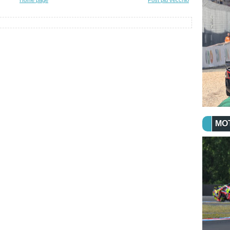
Home page
Post più vecchio
MO