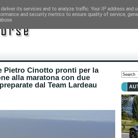
deliver its services and to analyze traffic. Your IP address and 
formance and security metrics to ensure quality of service, gen
abuse.
 Pietro Cinotto pronti per la
one alla maratona con due
 preparate dal Team Lardeau
AU