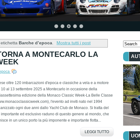
 etichetta
Barche d’epoca
.
Mostra tutti i post
TORNA A MONTECARLO LA
AU
WEEK
’epoca
ese oltre 120 imbarcazioni d'epoca e classiche a vela e a motore
 10 al 13 settembre 2025 a Montecarlo in occasione della
ciassettesima edizione della Monaco Classic Week-La Belle Classe
w.monacoclassicweek.com), l'evento ad inviti nato nel 1994
anizzato ogni due anni dallo Yacht Club de Monaco. Si tratta del
 importante ed esclusivo raduno di questo genere al mondo, che
nisce in un unico porto la più imponente e importante flotta...
LEGGI TUTTO
UOM