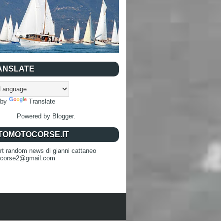
ANSLATE
 by
Translate
Powered by
Blogger
.
TOMOTOCORSE.IT
rt random news di gianni cattaneo
ocorse2@gmail.com