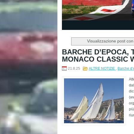
1
2
3
4
5
Visualizzazione post con
BARCHE D’EPOCA, 
MONACO CLASSIC 
21.8.25
ALTRE NOTIZIE
,
Barche d
Att
dal
di
(ww
org
più
riu