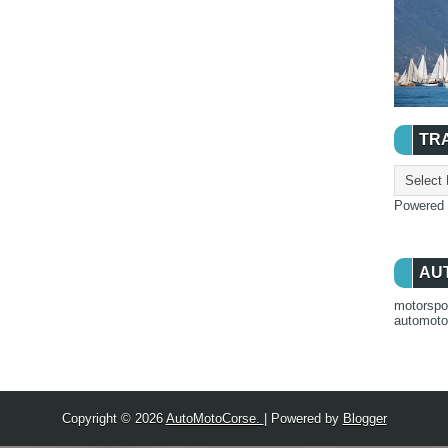
TR
Powered
AU
motorspo
automot
Copyright ©
2026
AutoMotoCorse.
| Powered by
Blogger