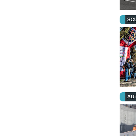
SC
AU