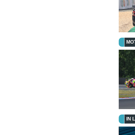
MO
IN 