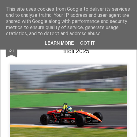
AutoMotoCorse.
Motorsport Random News 280912
This site uses cookies from Google to deliver its services
and to analyze traffic. Your IP address and user-agent are
shared with Google along with performance and security
metrics to ensure quality of service, generate usage
statistics, and to detect and address abuse.
La Formula Junior assegna in anticipo i
OCT
LEARN MORE
GOT IT
31
titoli 2025