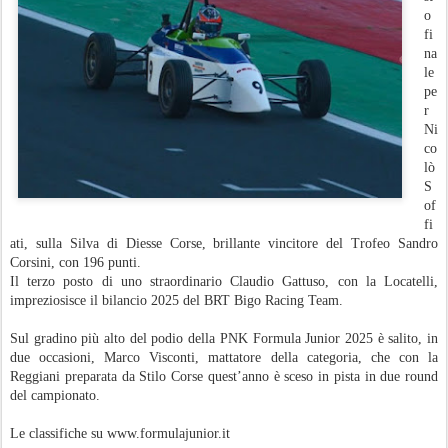
o
fi
na
le
pe
r
Ni
co
lò
S
of
fi
ati, sulla Silva di Diesse Corse, brillante vincitore del Trofeo Sandro
Corsini, con 196 punti.
Il terzo posto di uno straordinario Claudio Gattuso, con la Locatelli,
impreziosisce il bilancio 2025 del BRT Bigo Racing Team.
Sul gradino più alto del podio della PNK Formula Junior 2025 è salito, in
due occasioni, Marco Visconti, mattatore della categoria, che con la
Reggiani preparata da Stilo Corse quest’anno è sceso in pista in due round
del campionato.
Le classifiche su www.formulajunior.it