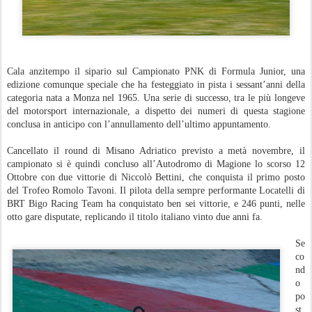
Cala anzitempo il sipario sul Campionato PNK di Formula Junior, una
edizione comunque speciale che ha festeggiato in pista i sessant’anni della
categoria nata a Monza nel 1965. Una serie di successo, tra le più longeve
del motorsport internazionale, a dispetto dei numeri di questa stagione
conclusa in anticipo con l’annullamento dell’ultimo appuntamento.
Cancellato il round di Misano Adriatico previsto a metà novembre, il
campionato si è quindi concluso all’Autodromo di Magione lo scorso 12
Ottobre con due vittorie di Niccolò Bettini, che conquista il primo posto
del Trofeo Romolo Tavoni. Il pilota della sempre performante Locatelli di
BRT Bigo Racing Team ha conquistato ben sei vittorie, e 246 punti, nelle
otto gare disputate, replicando il titolo italiano vinto due anni fa.
Se
co
nd
o
po
st