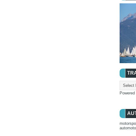
TR
Powered
AU
motorspo
automot