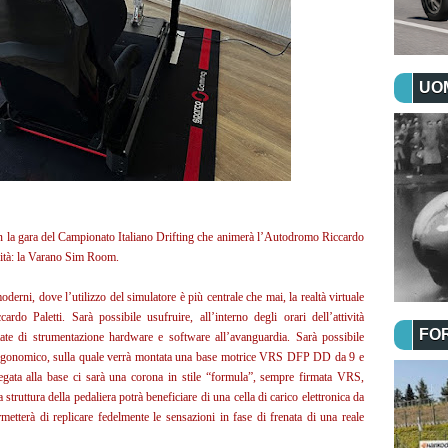
UOM
on la gara del Campionato Italiano Drifting che animerà l’Autodromo Riccardo
ovità: la Varano Sim Room.
erni, dove l’utilizzo del simulatore è più centrale che mai, la realtà virtuale
cardo Paletti. Sarà possibile usufruire, all’interno degli orari dell’attività
FO
ate di strumentazione hardware e software all’avanguardia. Sarà possibile
le ergonomico, sulla quale verrà montata una base motrice VRS DFP DD da 9 e
egata alla base ci sarà una corona in stile “formula”, sempre firmata VRS,
a struttura della pedaliera potrà beneficiare di una cella di carico elettronica da
metterà di replicare fedelmente le sensazioni in fase di frenata di una reale