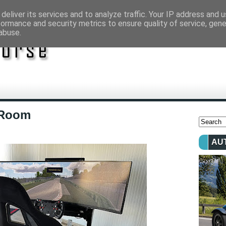
deliver its services and to analyze traffic. Your IP address and 
formance and security metrics to ensure quality of service, gen
abuse.
mRoom
AU