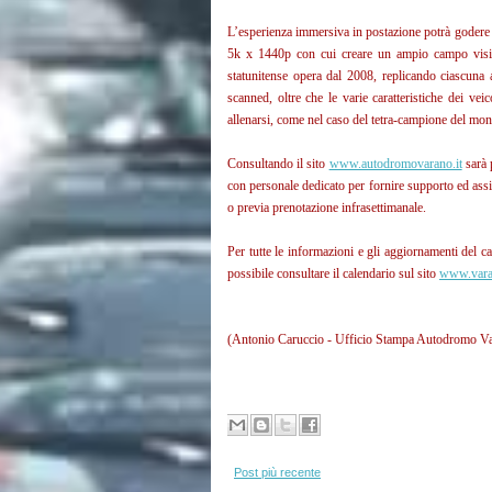
L’esperienza immersiva in postazione potrà godere in
5k x 1440p con cui creare un ampio campo visivo 
statunitense opera dal 2008, replicando ciascuna a
scanned, oltre che le varie caratteristiche dei veic
allenarsi, come nel caso del tetra-campione del m
Consultando il sito
www.autodromovarano.it
sarà p
con personale dedicato per fornire supporto ed assi
o previa prenotazione infrasettimanale.
Per tutte le informazioni e gli aggiornamenti del c
possibile consultare il calendario sul sito
www.vara
(Antonio Caruccio - Ufficio Stampa Autodromo V
Post più recente