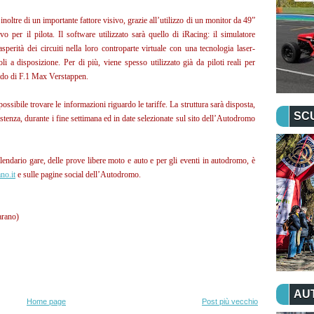
oltre di un importante fattore visivo, grazie all’utilizzo di un monitor da 49”
per il pilota. Il software utilizzato sarà quello di iRacing: il simulatore
sperità dei circuiti nella loro controparte virtuale con una tecnologia laser-
oli a disposizione. Per di più, viene spesso utilizzato già da piloti reali per
ondo di F.1 Max Verstappen.
ossibile trovare le informazioni riguardo le tariffe. La struttura sarà disposta,
SC
stenza, durante i fine settimana ed in date selezionate sul sito dell’Autodromo
alendario gare, delle prove libere moto e auto e per gli eventi in autodromo, è
no.it
e sulle pagine social dell’Autodromo.
arano)
AU
Home page
Post più vecchio