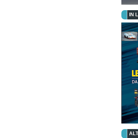
IN 
ALT