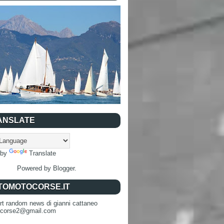
ANSLATE
 by
Translate
Powered by
Blogger
.
TOMOTOCORSE.IT
rt random news di gianni cattaneo
ocorse2@gmail.com