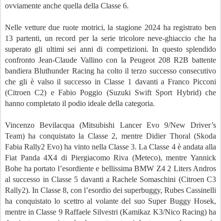
ovviamente anche quella della Classe 6.
Nelle vetture due ruote motrici, la stagione 2024 ha registrato ben
13 partenti, un record per la serie tricolore neve-ghiaccio che ha
superato gli ultimi sei anni di competizioni. In questo splendido
confronto Jean-Claude Vallino con la Peugeot 208 R2B battente
bandiera Bluthunder Racing ha colto il terzo successo consecutivo
che gli è valso il successo in Classe 1 davanti a Franco Picconi
(Citroen C2) e Fabio Poggio (Suzuki Swift Sport Hybrid) che
hanno completato il podio ideale della categoria.
Vincenzo Bevilacqua (Mitsubishi Lancer Evo 9/New Driver’s
Team) ha conquistato la Classe 2, mentre Didier Thoral (Skoda
Fabia Rally2 Evo) ha vinto nella Classe 3. La Classe 4 è andata alla
Fiat Panda 4X4 di Piergiacomo Riva (Meteco), mentre Yannick
Bohe ha portato l’esordiente e bellissima BMW Z4 2 Liters Andros
al successo in Classe 5 davanti a Rachele Somaschini (Citroen C3
Rally2). In Classe 8, con l’esordio dei superbuggy, Rubes Cassinelli
ha conquistato lo scettro al volante del suo Super Buggy Hosek,
mentre in Classe 9 Raffaele Silvestri (Kamikaz K3/Nico Racing) ha