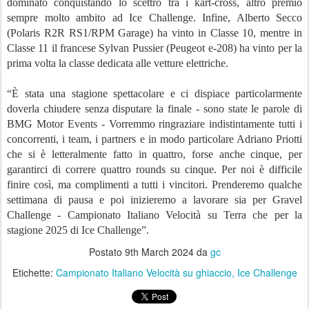
dominato conquistando lo scettro tra i kart-cross, altro premio
sempre molto ambito ad Ice Challenge. Infine, Alberto Secco
(Polaris R2R RS1/RPM Garage) ha vinto in Classe 10, mentre in
Classe 11 il francese Sylvan Pussier (Peugeot e-208) ha vinto per la
prima volta la classe dedicata alle vetture elettriche.
“È stata una stagione spettacolare e ci dispiace particolarmente
doverla chiudere senza disputare la finale - sono state le parole di
BMG Motor Events - Vorremmo ringraziare indistintamente tutti i
concorrenti, i team, i partners e in modo particolare Adriano Priotti
che si è letteralmente fatto in quattro, forse anche cinque, per
garantirci di correre quattro rounds su cinque. Per noi è difficile
finire così, ma complimenti a tutti i vincitori. Prenderemo qualche
settimana di pausa e poi inizieremo a lavorare sia per Gravel
Challenge - Campionato Italiano Velocità su Terra che per la
stagione 2025 di Ice Challenge”.
Postato
9th March 2024
da
gc
Etichette:
Campionato Italiano Velocità su ghiaccio
Ice Challenge