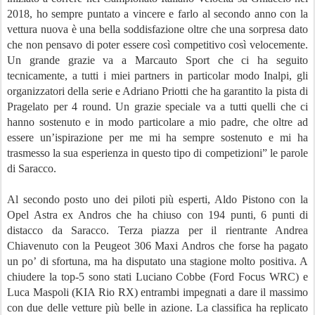
2018, ho sempre puntato a vincere e farlo al secondo anno con la
vettura nuova è una bella soddisfazione oltre che una sorpresa dato
che non pensavo di poter essere così competitivo così velocemente.
Un grande grazie va a Marcauto Sport che ci ha seguito
tecnicamente, a tutti i miei partners in particolar modo Inalpi, gli
organizzatori della serie e Adriano Priotti che ha garantito la pista di
Pragelato per 4 round. Un grazie speciale va a tutti quelli che ci
hanno sostenuto e in modo particolare a mio padre, che oltre ad
essere un’ispirazione per me mi ha sempre sostenuto e mi ha
trasmesso la sua esperienza in questo tipo di competizioni” le parole
di Saracco.
Al secondo posto uno dei piloti più esperti, Aldo Pistono con la
Opel Astra ex Andros che ha chiuso con 194 punti, 6 punti di
distacco da Saracco. Terza piazza per il rientrante Andrea
Chiavenuto con la Peugeot 306 Maxi Andros che forse ha pagato
un po’ di sfortuna, ma ha disputato una stagione molto positiva. A
chiudere la top-5 sono stati Luciano Cobbe (Ford Focus WRC) e
Luca Maspoli (KIA Rio RX) entrambi impegnati a dare il massimo
con due delle vetture più belle in azione. La classifica ha replicato