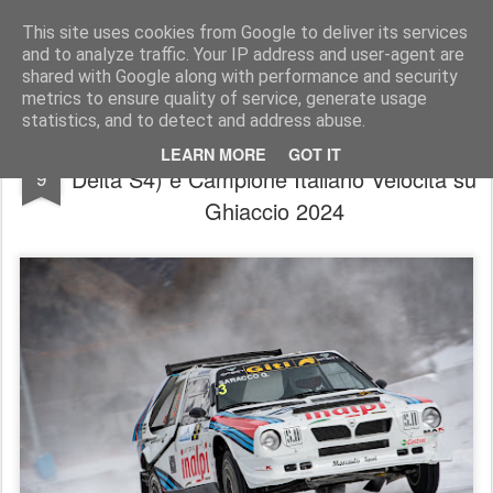
AutoMotoCorse.
Motorsport Random News 280912
This site uses cookies from Google to deliver its services
and to analyze traffic. Your IP address and user-agent are
shared with Google along with performance and security
metrics to ensure quality of service, generate usage
statistics, and to detect and address abuse.
Ice Challenge / Giovanni Saracco (Lancia
MAR
LEARN MORE
GOT IT
Delta S4) è Campione Italiano Velocità su
9
Ghiaccio 2024