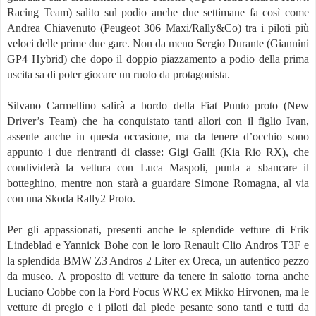
Racing Team) salito sul podio anche due settimane fa così come
Andrea Chiavenuto (Peugeot 306 Maxi/Rally&Co) tra i piloti più
veloci delle prime due gare. Non da meno Sergio Durante (Giannini
GP4 Hybrid) che dopo il doppio piazzamento a podio della prima
uscita sa di poter giocare un ruolo da protagonista.
Silvano Carmellino salirà a bordo della Fiat Punto proto (New
Driver’s Team) che ha conquistato tanti allori con il figlio Ivan,
assente anche in questa occasione, ma da tenere d’occhio sono
appunto i due rientranti di classe: Gigi Galli (Kia Rio RX), che
condividerà la vettura con Luca Maspoli, punta a sbancare il
botteghino, mentre non starà a guardare Simone Romagna, al via
con una Skoda Rally2 Proto.
Per gli appassionati, presenti anche le splendide vetture di Erik
Lindeblad e Yannick Bohe con le loro Renault Clio Andros T3F e
la splendida BMW Z3 Andros 2 Liter ex Oreca, un autentico pezzo
da museo. A proposito di vetture da tenere in salotto torna anche
Luciano Cobbe con la Ford Focus WRC ex Mikko Hirvonen, ma le
vetture di pregio e i piloti dal piede pesante sono tanti e tutti da