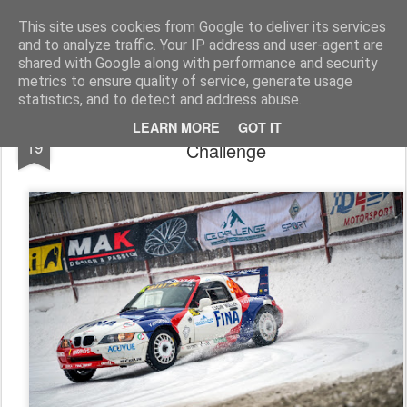
AutoMotoCorse.
Motorsport Random News 280912
This site uses cookies from Google to deliver its services
and to analyze traffic. Your IP address and user-agent are
shared with Google along with performance and security
metrics to ensure quality of service, generate usage
statistics, and to detect and address abuse.
A Pragelato riprende la sfida di Ice
JAN
LEARN MORE
GOT IT
19
Challenge