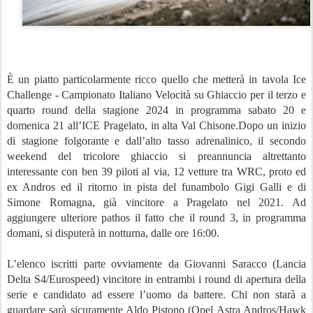
È un piatto particolarmente ricco quello che metterà in tavola Ice
Challenge - Campionato Italiano Velocità su Ghiaccio per il terzo e
quarto round della stagione 2024 in programma sabato 20 e
domenica 21 all’ICE Pragelato, in alta Val Chisone.Dopo un inizio
di stagione folgorante e dall’alto tasso adrenalinico, il secondo
weekend del tricolore ghiaccio si preannuncia altrettanto
interessante con ben 39 piloti al via, 12 vetture tra WRC, proto ed
ex Andros ed il ritorno in pista del funambolo Gigi Galli e di
Simone Romagna, già vincitore a Pragelato nel 2021. Ad
aggiungere ulteriore pathos il fatto che il round 3, in programma
domani, si disputerà in notturna, dalle ore 16:00.
L’elenco iscritti parte ovviamente da Giovanni Saracco (Lancia
Delta S4/Eurospeed) vincitore in entrambi i round di apertura della
serie e candidato ad essere l’uomo da battere. Chi non starà a
guardare sarà sicuramente Aldo Pistono (Opel Astra Andros/Hawk