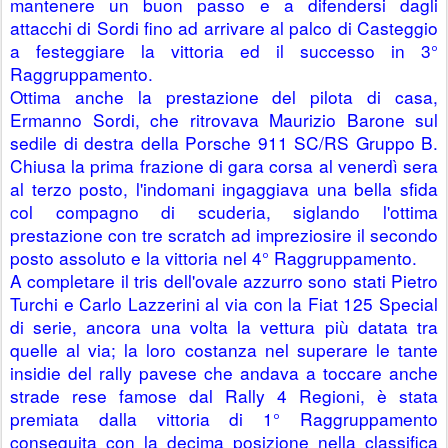
mantenere un buon passo e a difendersi dagli 
attacchi di Sordi fino ad arrivare al palco di Casteggio 
a festeggiare la vittoria ed il successo in 3° 
Raggruppamento.
Ottima anche la prestazione del pilota di casa, 
Ermanno Sordi, che ritrovava Maurizio Barone sul 
sedile di destra della Porsche 911 SC/RS Gruppo B. 
Chiusa la prima frazione di gara corsa al venerdì sera 
al terzo posto, l'indomani ingaggiava una bella sfida 
col compagno di scuderia, siglando l'ottima 
prestazione con tre scratch ad impreziosire il secondo 
posto assoluto e la vittoria nel 4° Raggruppamento.
A completare il tris dell'ovale azzurro sono stati Pietro 
Turchi e Carlo Lazzerini al via con la Fiat 125 Special 
di serie, ancora una volta la vettura più datata tra 
quelle al via; la loro costanza nel superare le tante 
insidie del rally pavese che andava a toccare anche 
strade rese famose dal Rally 4 Regioni, è stata 
premiata dalla vittoria di 1° Raggruppamento 
conseguita con la decima posizione nella classifica 