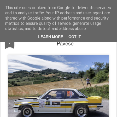
AutoMotoCorse.
Motorsport Random News 280912
This site uses cookies from Google to deliver its services
and to analyze traffic. Your IP address and user-agent are
shared with Google along with performance and security
metrics to ensure quality of service, generate usage
statistics, and to detect and address abuse.
Il Team Bassano protagonista in Oltrepò
AUG
LEARN MORE
GOT IT
7
Pavese