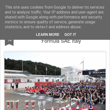
AutoMotoCorse.
Motorsport Random News 280912
This site uses cookies from Google to deliver its services
and to analyze traffic. Your IP address and user-agent are
shared with Google along with performance and security
metrics to ensure quality of service, generate usage
statistics, and to detect and address abuse.
Si è aperta a Varano la XVII edizione della
JUL
LEARN MORE
GOT IT
14
Formula SAE Italy