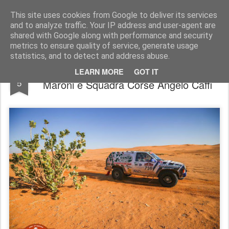
AutoMotoCorse.
Motorsport Random News 280912
This site uses cookies from Google to deliver its services
and to analyze traffic. Your IP address and user-agent are
shared with Google along with performance and security
metrics to ensure quality of service, generate usage
statistics, and to detect and address abuse.
Dakar Classic / Primo “zero” per Carcheri-
JAN
LEARN MORE
GOT IT
5
Maroni e Squadra Corse Angelo Caffi