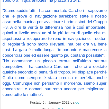
sono ora in quarantottesima piazza su 141.
"Siamo soddisfatti - ha commentato Carcheri - sapevamo 
che le prove di navigazione sarebbero state il nostro 
asso nella manica per avvicinare i primissimi del Gruppo 
H3. A dire la verità la differenza non è così importante, 
quindi a livello assoluto si fa più fatica di quello che mi 
aspettassi a recuperare terreno in navigazione, i settori 
di regolarità sono molto rilevanti, ma per ora va bene 
così. La gara è molto lunga, l'importante è mantenere la 
concentrazione ed essere quanto più costanti possibile".
"Ho commesso un piccolo errore nell'ultimo settore 
competitivo - ha concluso Carcheri - che ci è costato 
qualche secondo di penalità di troppo. Mi dispiace perché 
Giulia come sempre è stata precisa e perfetta anche 
oggi. Comunque non perdiamo il mordente, siamo super 
concentrati e domani partiremo ancora per migliorarci, 
come tutte le mattine".
Postato
5th January 2022
da
gc