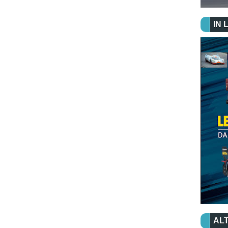
IN 
ALT