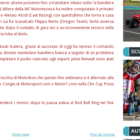
perso alcune posizioni fino a transitare ottavo sotto la bandiera
 L’alfiere della MC Motortecnica ha inoltre conquistato il primato
e Alessio Alcidi (Caal Racing), con quest’ultimo che torna a casa
 in cui ha scavalcato Filippo Berto (Oregon Team). Sorte avversa
he dopo il contatto di gara ieri e un inconveniente tecnico nella
 lotta al titolo.
basti Scalera, grazie al successo di oggi ha ripreso il comando
SC
ha dovuto sventolare bandiera bianca a seguito di un problema
mpletare il podio riservato agli esperti piloti Renault sono stati
nicchia di Motorbox che questo fine settimana si è alternato alla
o Congiu di Motorsport.com e Motor1.com nella Clio Cup Press
enderà i motori dopo la pausa estiva al Red Bull Ring nel fine
AU
Home page
Post più vecchio