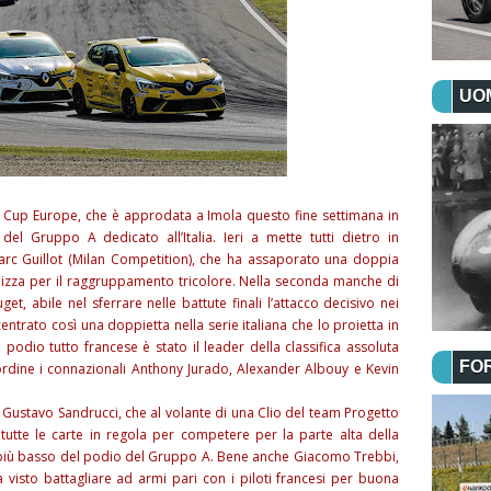
UOM
lio Cup Europe, che è approdata a Imola questo fine settimana in
el Gruppo A dedicato all’Italia. Ieri a mette tutti dietro in
rc Guillot (Milan Competition), che ha assaporato una doppia
in lizza per il raggruppamento tricolore. Nella seconda manche di
t, abile nel sferrare nelle battute finali l’attacco decisivo nei
entrato così una doppietta nella serie italiana che lo proietta in
podio tutto francese è stato il leader della classifica assoluta
FO
’ordine i connazionali Anthony Jurado, Alexander Albouy e Kevin
a Gustavo Sandrucci, che al volante di una Clio del team Progetto
utte le carte in regola per competere per la parte alta della
o più basso del podio del Gruppo A. Bene anche Giacomo Trebbi,
 visto battagliare ad armi pari con i piloti francesi per buona