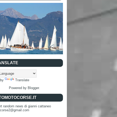
ANSLATE
 by
Translate
Powered by
Blogger
.
TOMOTOCORSE.IT
rt random news di gianni cattaneo
ocorse2@gmail.com