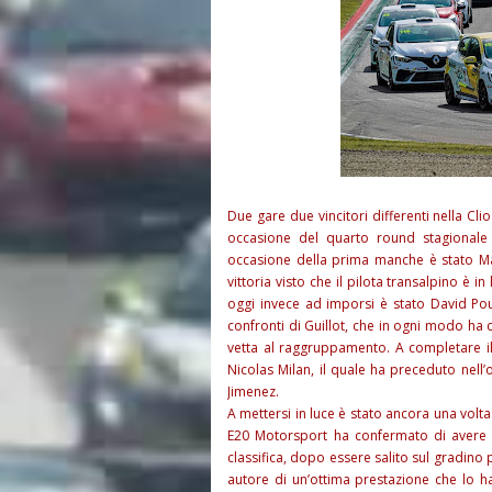
Due gare due vincitori differenti nella C
occasione del quarto round stagionale d
occasione della prima manche è stato Ma
vittoria visto che il pilota transalpino è 
oggi invece ad imporsi è stato David Pouge
confronti di Guillot, che in ogni modo ha c
vetta al raggruppamento. A completare il 
Nicolas Milan, il quale ha preceduto nell
Jimenez.
A mettersi in luce è stato ancora una volt
E20 Motorsport ha confermato di avere t
classifica, dopo essere salito sul gradin
autore di un’ottima prestazione che lo ha