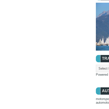
TR
Powered
AU
motorspo
automot