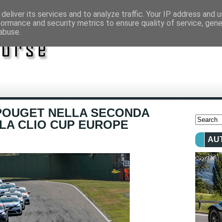
deliver its services and to analyze traffic. Your IP address and 
formance and security metrics to ensure quality of service, gen
abuse.
D POUGET NELLA SECONDA
LLA CLIO CUP EUROPE
AU