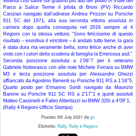
vedeva così salire sul gradino più alto del podio in Viale del 
Parco a Salice Terme il pilota di Broni (PV) Riccardo 
Canzian navigato dall'udinese Andrea Prizzon su Porsche 
911 SC del 1971, alla sua seconda vittoria assoluta in 
carriera dopo quella conseguita nel 2016 sempre al 4 
Regioni con la stessa vettura: "Sono felicissimo di questo 
risultato – esordiva il vincitore – è andato tutto bene, la gara 
è stata dura ma veramente bella, sono felice anche di aver 
vinto con i colori della scuderia di famiglia la Errerossa asd."
Seconda posizione assoluta a 1'06"7 per il veterano 
Gabriele Noberasco con alle note Michele Ferrara su BMW 
M3 e terza posizione assoluta per Alessandro Ghezzi 
affiancato da Agostino Benenti su Porsche 911 RS a 1'16"5. 
Quarto posto per Ermanno Sordi navigato da Maurizio 
Barone su Porsche 911 SC RS a 2'17"1 e quinti assoluti 
Matteo Cassinelli e Fabio Albertazzi su BMW 320i a 4'09"1.
(Rally 4 Regioni-Ufficio Stampa)
Postato
5th July 2021
da
gc
Etichette:
Rally
Rally 4 Regioni