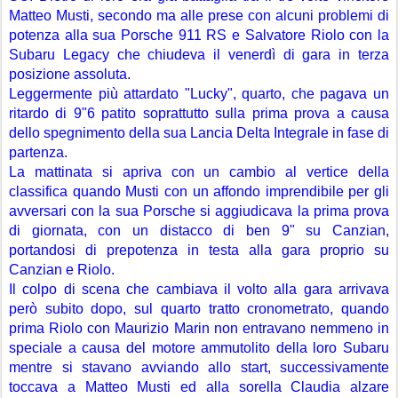
Matteo Musti, secondo ma alle prese con alcuni problemi di 
potenza alla sua Porsche 911 RS e Salvatore Riolo con la 
Subaru Legacy che chiudeva il venerdì di gara in terza 
posizione assoluta.
Leggermente più attardato "Lucky", quarto, che pagava un 
ritardo di 9"6 patito soprattutto sulla prima prova a causa 
dello spegnimento della sua Lancia Delta Integrale in fase di 
partenza.
La mattinata si apriva con un cambio al vertice della 
classifica quando Musti con un affondo imprendibile per gli 
avversari con la sua Porsche si aggiudicava la prima prova 
di giornata, con un distacco di ben 9" su Canzian, 
portandosi di prepotenza in testa alla gara proprio su 
Canzian e Riolo.
Il colpo di scena che cambiava il volto alla gara arrivava 
però subito dopo, sul quarto tratto cronometrato, quando 
prima Riolo con Maurizio Marin non entravano nemmeno in 
speciale a causa del motore ammutolito della loro Subaru 
mentre si stavano avviando allo start, successivamente 
toccava a Matteo Musti ed alla sorella Claudia alzare 