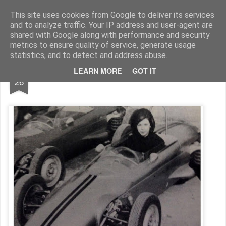
AutoMotoCorse.
Motorsport Random News 280912
This site uses cookies from Google to deliver its services
and to analyze traffic. Your IP address and user-agent are
shared with Google along with performance and security
metrics to ensure quality of service, generate usage
statistics, and to detect and address abuse.
FEB
LEARN MORE
GOT IT
La consegna delle prime F. 875 Monza
26