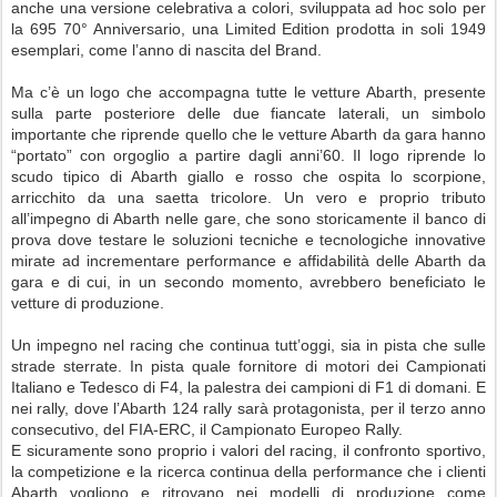
anche una versione celebrativa a colori, sviluppata ad hoc solo per
la 695 70° Anniversario, una Limited Edition prodotta in soli 1949
esemplari, come l’anno di nascita del Brand.
Ma c’è un logo che accompagna tutte le vetture Abarth, presente
sulla parte posteriore delle due fiancate laterali, un simbolo
importante che riprende quello che le vetture Abarth da gara hanno
“portato” con orgoglio a partire dagli anni’60. Il logo riprende lo
scudo tipico di Abarth giallo e rosso che ospita lo scorpione,
arricchito da una saetta tricolore. Un vero e proprio tributo
all’impegno di Abarth nelle gare, che sono storicamente il banco di
prova dove testare le soluzioni tecniche e tecnologiche innovative
mirate ad incrementare performance e affidabilità delle Abarth da
gara e di cui, in un secondo momento, avrebbero beneficiato le
vetture di produzione.
Un impegno nel racing che continua tutt’oggi, sia in pista che sulle
strade sterrate. In pista quale fornitore di motori dei Campionati
Italiano e Tedesco di F4, la palestra dei campioni di F1 di domani. E
nei rally, dove l’Abarth 124 rally sarà protagonista, per il terzo anno
consecutivo, del FIA-ERC, il Campionato Europeo Rally.
E sicuramente sono proprio i valori del racing, il confronto sportivo,
la competizione e la ricerca continua della performance che i clienti
Abarth vogliono e ritrovano nei modelli di produzione come