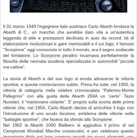
Il 31 marzo 1949 l’ingegnere italo austriaco Carlo Abarth fondava la
Abarth & C., un marchio che avrebbe dato vita a un'autentica
leggenda di stile e prestazioni declinata in auto da record, kit di
elaborazione rivoluzionari e gare memorabili e il cui logo, il famoso
“Scorpione” oggi conosciuto in tutto il mondo, era il segno zodiacale
del fondatore. Lo Scorpione peraltro incarnava perfettamente la
filosofia della neonata scuderia specializzata in automobili “piccole
ma cattive”.
La storia di Abarth e del suo logo si snoda attraverso le vittorie
sportive, e queste cominciarono subito. Prima fra tutte, nel 1950, la
vittoria di categoria nella celebre cronoscalata “Palermo-Monte
Pellegrino” con alla guida della Abarth 204A un “certo” Tazio
Nuvolari, il “mantovano volante”. E’ proprio sulla scorta delle prime
vittorie che, nel 1954, Carlo Abarth decise di arricchire il logo con
l’introduzione di uno scudo bicolore, emblema delle vittorie nelle
“battaglie sportive”, che faceva da sfondo allo Scorpione.
Nel 1962 la Abarth 1000 Bialbero si aggiudica il primo di sei
Campionati Mondiali Marche consecutivi, e per celebrare questo
importante titolo nel logo vennero inseriti tre nuovi elementi: una