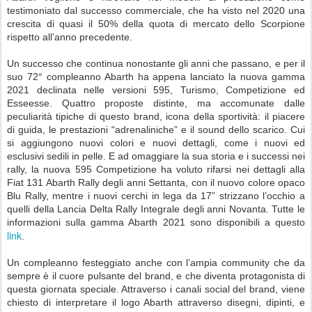
testimoniato dal successo commerciale, che ha visto nel 2020 una
crescita di quasi il 50% della quota di mercato dello Scorpione
rispetto all’anno precedente.
Un successo che continua nonostante gli anni che passano, e per il
suo 72° compleanno Abarth ha appena lanciato la nuova gamma
2021 declinata nelle versioni 595, Turismo, Competizione ed
Esseesse. Quattro proposte distinte, ma accomunate dalle
peculiarità tipiche di questo brand, icona della sportività: il piacere
di guida, le prestazioni “adrenaliniche” e il sound dello scarico. Cui
si aggiungono nuovi colori e nuovi dettagli, come i nuovi ed
esclusivi sedili in pelle. E ad omaggiare la sua storia e i successi nei
rally, la nuova 595 Competizione ha voluto rifarsi nei dettagli alla
Fiat 131 Abarth Rally degli anni Settanta, con il nuovo colore opaco
Blu Rally, mentre i nuovi cerchi in lega da 17” strizzano l’occhio a
quelli della Lancia Delta Rally Integrale degli anni Novanta. Tutte le
informazioni sulla gamma Abarth 2021 sono disponibili a questo
link
.
Un compleanno festeggiato anche con l’ampia community che da
sempre è il cuore pulsante del brand, e che diventa protagonista di
questa giornata speciale. Attraverso i canali social del brand, viene
chiesto di interpretare il logo Abarth attraverso disegni, dipinti, e