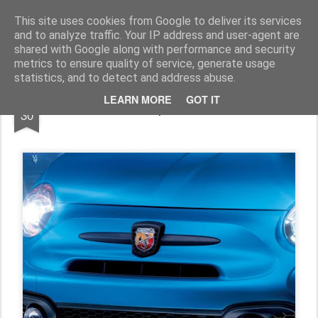
AutoMotoCorse.
Motorsport Random News 280912
This site uses cookies from Google to deliver its services
and to analyze traffic. Your IP address and user-agent are
shared with Google along with performance and security
metrics to ensure quality of service, generate usage
statistics, and to detect and address abuse.
MAR
LEARN MORE
GOT IT
Buon compleanno Abarth!
30