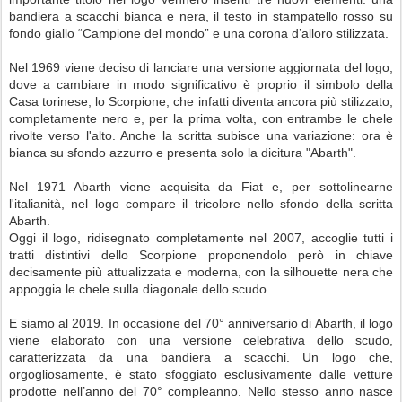
bandiera a scacchi bianca e nera, il testo in stampatello rosso su
fondo giallo “Campione del mondo” e una corona d’alloro stilizzata.
Nel 1969 viene deciso di lanciare una versione aggiornata del logo,
dove a cambiare in modo significativo è proprio il simbolo della
Casa torinese, lo Scorpione, che infatti diventa ancora più stilizzato,
completamente nero e, per la prima volta, con entrambe le chele
rivolte verso l'alto. Anche la scritta subisce una variazione: ora è
bianca su sfondo azzurro e presenta solo la dicitura "Abarth".
Nel 1971 Abarth viene acquisita da Fiat e, per sottolinearne
l'italianità, nel logo compare il tricolore nello sfondo della scritta
Abarth.
Oggi il logo, ridisegnato completamente nel 2007, accoglie tutti i
tratti distintivi dello Scorpione proponendolo però in chiave
decisamente più attualizzata e moderna, con la silhouette nera che
appoggia le chele sulla diagonale dello scudo.
E siamo al 2019. In occasione del 70° anniversario di Abarth, il logo
viene elaborato con una versione celebrativa dello scudo,
caratterizzata da una bandiera a scacchi. Un logo che,
orgogliosamente, è stato sfoggiato esclusivamente dalle vetture
prodotte nell’anno del 70° compleanno. Nello stesso anno nasce