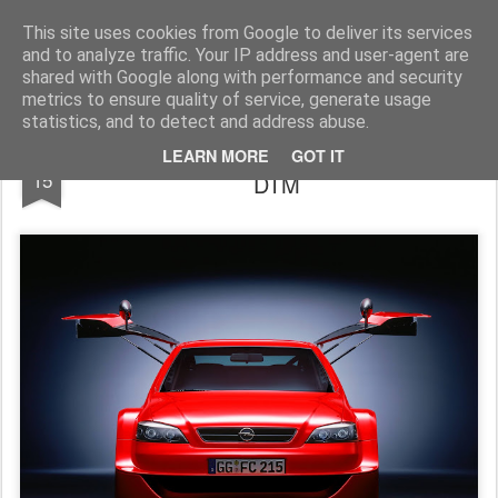
AutoMotoCorse.
Motorsport Random News 280912
This site uses cookies from Google to deliver its services
and to analyze traffic. Your IP address and user-agent are
shared with Google along with performance and security
metrics to ensure quality of service, generate usage
statistics, and to detect and address abuse.
Opel Astra Coupè OPC X-Treme: figlia del
JAN
LEARN MORE
GOT IT
15
DTM