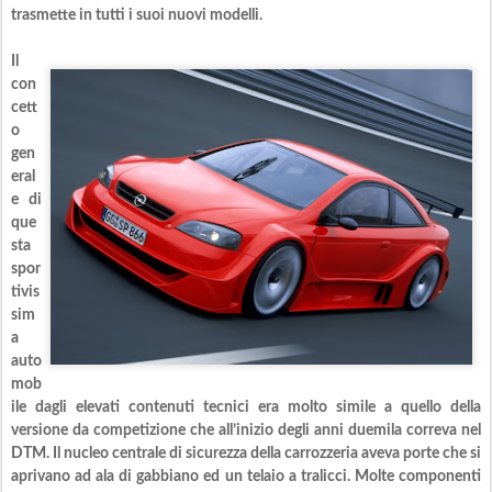
trasmette in tutti i suoi nuovi modelli.
Il
con
cett
o
gen
eral
e di
que
sta
spor
tivis
sim
a
auto
mob
ile dagli elevati contenuti tecnici era molto simile a quello della
versione da competizione che all’inizio degli anni duemila correva nel
DTM. Il nucleo centrale di sicurezza della carrozzeria aveva porte che si
aprivano ad ala di gabbiano ed un telaio a tralicci. Molte componenti