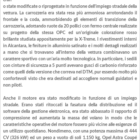
eran
o state modificate o riprogettate in funzione dell'impiego stradale della
vettura. La carrozzeria era stata resa più armoniosa arrotondando il
frontale e la coda, ammorbidendo gli elementi di transizione della
carrozzeria, adottando ruote da 20 pollici con fermo centrale realizzate
su progetto della stessa OPC ed un'originale colorazione rosso
brillante studiata appositamente per la X-Treme. I rivestimenti interni
in Alcantara, le finiture in alluminio satinato e i molti dettagli realizzati
a mano che si trovavano all'interno della vettura combinavano un
carattere sportivo con un'aria molto tecnologica. In particolare, i sedili
con cinture di sicurezza a 5 punti avevano gusci di carbonio rinforzato
come quelli della versione che correva nel DTM, pur essendo molto più
confortevoli visto che era destinati ad accogliere normali guidatori e
non piloti.
Anche il motore era stato modificato in funzione di un impiego
stradale. Erano stati ritoccati la fasatura della distribuzione ed il
software della gestione elettronica, era stato abbassato il rapporto di
compressione ed aumentata la massa del volano in modo che le
caratteristiche operative del motore fossero più vicine alle esigenze di
un utilizzo quotidiano. Nondimeno, con una potenza massima di 444
CV (326 kW) ed un peso a vuoto di soli 1.150 kg, Opel Astra Coupé