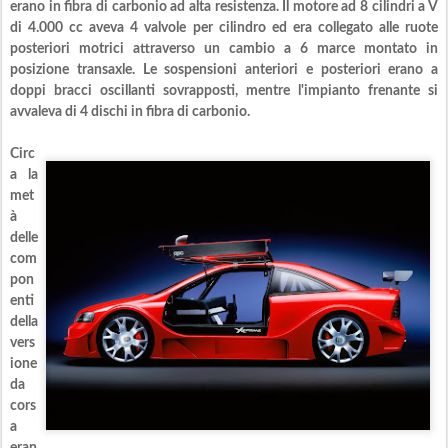
erano in fibra di carbonio ad alta resistenza. Il motore ad 8 cilindri a V
di 4.000 cc aveva 4 valvole per cilindro ed era collegato alle ruote
posteriori motrici attraverso un cambio a 6 marce montato in
posizione transaxle. Le sospensioni anteriori e posteriori erano a
doppi bracci oscillanti sovrapposti, mentre l'impianto frenante si
avvaleva di 4 dischi in fibra di carbonio.
Circ
a la
met
à
delle
com
pon
enti
della
vers
ione
da
cors
a