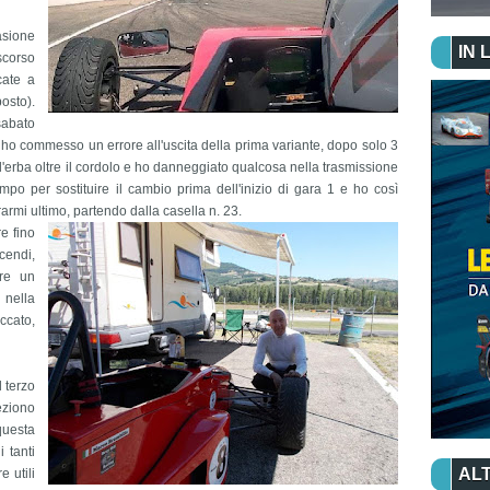
asione
IN 
 scorso
cate a
osto).
sabato
, ho commesso un errore all'uscita della prima variante, dopo solo 3
sull'erba oltre il cordolo e ho danneggiato qualcosa nella trasmissione
po per sostituire il cambio prima dell'inizio di gara 1 e ho così
armi ultimo, partendo dalla casella n. 23.
e fino
scendi,
are un
 nella
ccato,
 terzo
eziono
questa
 tanti
ALT
e utili