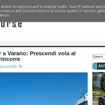
deliver its services and to analyze traffic. Your IP address and 
formance and security metrics to ensure quality of service, gen
abuse.
 a Varano: Prescendi vola al
rincorre
AU
ULA JUNIOR