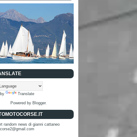
ANSLATE
 by
Translate
Powered by
Blogger
.
TOMOTOCORSE.IT
rt random news di gianni cattaneo
ocorse2@gmail.com