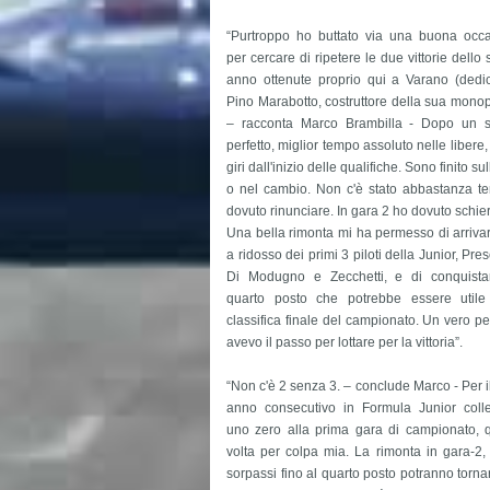
“Purtroppo ho buttato via una buona occ
per cercare di ripetere le due vittorie dello
anno ottenute proprio qui a Varano (dedi
Pino Marabotto, costruttore della sua monop
– racconta Marco Brambilla - Dopo un 
perfetto, miglior tempo assoluto nelle libere
giri dall'inizio delle qualifiche. Sono finito 
o nel cambio. Non c'è stato abbastanza tem
dovuto rinunciare. In gara 2 ho dovuto schier
Una bella rimonta mi ha permesso di arrivar
a ridosso dei primi 3 piloti della Junior, Pre
Di Modugno e Zecchetti, e di conquist
quarto posto che potrebbe essere utile
classifica finale del campionato. Un vero pe
avevo il passo per lottare per la vittoria”.
“Non c'è 2 senza 3. – conclude Marco - Per il
anno consecutivo in Formula Junior coll
uno zero alla prima gara di campionato, 
volta per colpa mia. La rimonta in gara-2, i
sorpassi fino al quarto posto potranno tornar