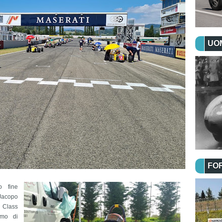
UOM
FO
o fine
 Jacopo
 Class
omo di