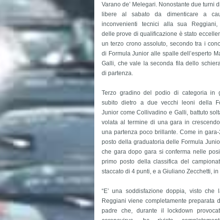
Varano de’ Melegari. Nonostante due turni d
libere al sabato da dimenticare a ca
inconvenienti tecnici alla sua Reggiani, 
delle prove di qualificazione è stato eccelle
un terzo crono assoluto, secondo tra i conc
di Formula Junior alle spalle dell’esperto 
Galli, che vale la seconda fila dello schie
di partenza.
Terzo gradino del podio di categoria in 
subito dietro a due vecchi leoni della F
Junior come Collivadino e Galli, battuto solt
volata al termine di una gara in crescend
una partenza poco brillante. Come in gara-2
posto della graduatoria delle Formula Junio
che gara dopo gara si conferma nelle posizi
primo posto della classifica del campiona
staccato di 4 punti, e a Giuliano Zecchetti, in 
“E’ una soddisfazione doppia, visto che 
Reggiani viene completamente preparata 
padre che, durante il lockdown provoca