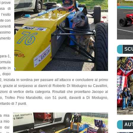
i prove
usa di
l’esito
nte con
orrenti
Massimo
ramento
SC
gara-1,
ormula
anto in
o, dopo
, iniziata in sordina per passare all’attacco e concludere al primo
r, grazie al sorpasso ai danni di Roberto Di Modugno su Cavallini,
oni di vertice della categoria. Risultati che proiettano Jacopo al
to, Trofeo Pino Marabotto, con 51 punti, davanti a Di Modugno,
ritardo di 7 punti.
la mia
da mio
AU
to dal