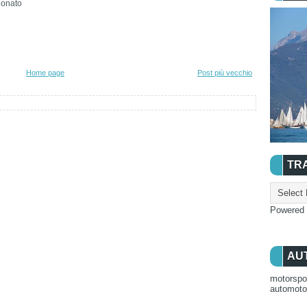
ionato
Home page
Post più vecchio
TR
Powered
AU
motorspo
automot