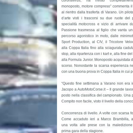
coronavirus, ha rivisto completamen
monoposto, motore compreso” commenta il 
al rientro dalla trasferta di Varano. Un pilota
d’arte visti i trascorsi su due ruote del 
specialità motocross e vizio di arrivare da
Passione trasmessa al figlio che vanta u
percorso agonistico in moto, dalle minimot
Sport Production, al CIV, il Tricolore Veloc
alla Coppa Italia fino alla sciagurata caduta
stop, alla ripartenza con i kart e, alla fine de
alla Formula Junior. Monoposto acquistata da 
scorso. Nonostante la scarsa esperienza nel
con una buona prova in Coppa Italia in cui 
“Questo fine settimana a Varano non era ini
Jacopo a AutoMotoCorse.it – Il grande lavoro s
posto nella classifica del campionato. Una 
Compito non facile, visto il livello della con
Concorrenza di livello. A volte con scarsa fo
Come accaduto ieri a Marco Brambilla, 
una volta alle prese con la maledizione
prima gara della stagione.