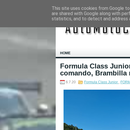
This site uses cookies from Google to 
are shared with Google along with per
statistics, and to detect and address 
HOME
Formula Class Junior
comando, Brambilla 
6.7.20
Formula Class Junior
,
FORM