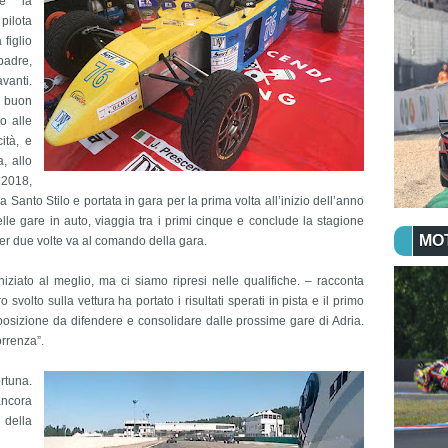
te la
pilota
 figlio
padre,
vanti.
n buon
o alle
ità, e
, allo
l 2018,
Santo Stilo e portata in gara per la prima volta all’inizio dell’anno
le gare in auto, viaggia tra i primi cinque e conclude la stagione
MO
per due volte va al comando della gara.
ziato al meglio, ma ci siamo ripresi nelle qualifiche. – racconta
volto sulla vettura ha portato i risultati sperati in pista e il primo
posizione da difendere e consolidare dalle prossime gare di Adria.
correnza”.
rtuna.
ancora
 della