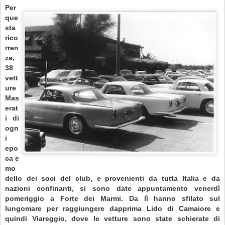
Per
que
sta
rico
rren
za,
38
vett
ure
Mas
erat
i di
ogn
i
epo
ca e
mo
dello dei soci del club, e provenienti da tutta Italia e da
nazioni confinanti, si sono date appuntamento venerdì
pomeriggio a Forte dei Marmi. Da lì hanno sfilato sul
lungomare per raggiungere dapprima Lido di Camaiore e
quindi Viareggio, dove le vetture sono state schierate di