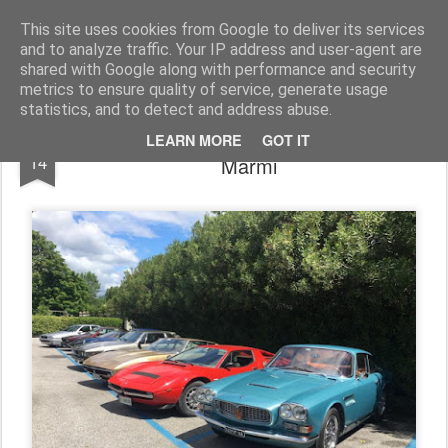
AutoMotoCorse.
Motorsport Random News 280912
This site uses cookies from Google to deliver its services
and to analyze traffic. Your IP address and user-agent are
shared with Google along with performance and security
metrics to ensure quality of service, generate usage
statistics, and to detect and address abuse.
“60 anni di raduni Maserati” a Forte dei
MAY
LEARN MORE
GOT IT
14
Marmi