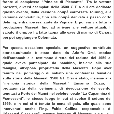
fronte al complesso “Principe di Piemonte”. Tra le vetture
presenti, diversi esemplari della 3500 G.T. a cui era dedicato
questo evento, dalla versione coupé carrozzata Touring, alla
versione convertibile, fino alla coupé derivata a passo corto
Sebring, entrambe realizzate da Vignale. E poi via via tutta la
produzione Maserati fino ad arrivare alle vetture attuali. Il
sabato il gruppo ha fatto tappa alle cave di marmo di Carrara
per poi raggiungere Colonnata.
Per questa occasione speciale, un suggestivo contributo
storico-culturale è stato dato da Adolfo Orsi, storico
dell’automobile e testimone diretto del raduno del 1959 al
quale aveva partecipato da bambino, insieme alla sua
famiglia, all’epoca proprietaria della Maserati. Dopo aver
tenuto nel pomeriggio di sabato una conferenza tematica
sulla storia della Maserati 3500 GT, Orsi è stato, insieme alla
“memoria storica della Maserati” Ermanno Cozza, il
protagonista della cerimonia di rievocazione dell’evento,
tenutasi a Forte dei Marmi nel celebre locale “La Capannina di
Franceschi”, lo stesso luogo in cui si svolse il raduno del
1959, e in cui si è tenuta la cena di gala, alla quale sono
intervenuti anche l’ing. Fabio Collina, responsabile di
“Maserati Classiche”, reparto heritage di Maserati s.p.a., e i