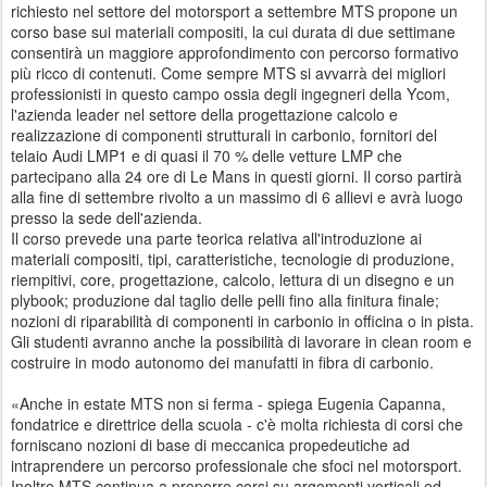
richiesto nel settore del motorsport a settembre MTS propone un
corso base sui materiali compositi, la cui durata di due settimane
consentirà un maggiore approfondimento con percorso formativo
più ricco di contenuti. Come sempre MTS si avvarrà dei migliori
professionisti in questo campo ossia degli ingegneri della Ycom,
l'azienda leader nel settore della progettazione calcolo e
realizzazione di componenti strutturali in carbonio, fornitori del
telaio Audi LMP1 e di quasi il 70 % delle vetture LMP che
partecipano alla 24 ore di Le Mans in questi giorni. Il corso partirà
alla fine di settembre rivolto a un massimo di 6 allievi e avrà luogo
presso la sede dell'azienda.
Il corso prevede una parte teorica relativa all'introduzione ai
materiali compositi, tipi, caratteristiche, tecnologie di produzione,
riempitivi, core, progettazione, calcolo, lettura di un disegno e un
plybook; produzione dal taglio delle pelli fino alla finitura finale;
nozioni di riparabilità di componenti in carbonio in officina o in pista.
Gli studenti avranno anche la possibilità di lavorare in clean room e
costruire in modo autonomo dei manufatti in fibra di carbonio.
«Anche in estate MTS non si ferma - spiega Eugenia Capanna,
fondatrice e direttrice della scuola - c'è molta richiesta di corsi che
forniscano nozioni di base di meccanica propedeutiche ad
intraprendere un percorso professionale che sfoci nel motorsport.
Inoltre MTS continua a proporre corsi su argomenti verticali ed