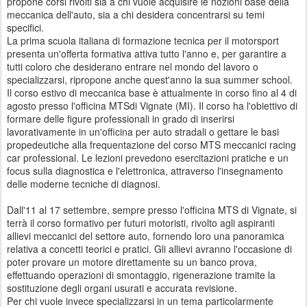
propone corsi rivolti sia a chi vuole acquisire le nozioni base della
meccanica dell'auto, sia a chi desidera concentrarsi su temi
specifici.
La prima scuola italiana di formazione tecnica per il motorsport
presenta un'offerta formativa attiva tutto l'anno e, per garantire a
tutti coloro che desiderano entrare nel mondo del lavoro o
specializzarsi, ripropone anche quest'anno la sua summer school.
Il corso estivo di meccanica base è attualmente in corso fino al 4 di
agosto presso l'officina MTSdi Vignate (MI). Il corso ha l'obiettivo di
formare delle figure professionali in grado di inserirsi
lavorativamente in un'officina per auto stradali o gettare le basi
propedeutiche alla frequentazione del corso MTS meccanici racing
car professional. Le lezioni prevedono esercitazioni pratiche e un
focus sulla diagnostica e l'elettronica, attraverso l'insegnamento
delle moderne tecniche di diagnosi.
Dall'11 al 17 settembre, sempre presso l'officina MTS di Vignate, si
terrà il corso formativo per futuri motoristi, rivolto agli aspiranti
allievi meccanici del settore auto, fornendo loro una panoramica
relativa a concetti teorici e pratici. Gli allievi avranno l'occasione di
poter provare un motore direttamente su un banco prova,
effettuando operazioni di smontaggio, rigenerazione tramite la
sostituzione degli organi usurati e accurata revisione.
Per chi vuole invece specializzarsi in un tema particolarmente