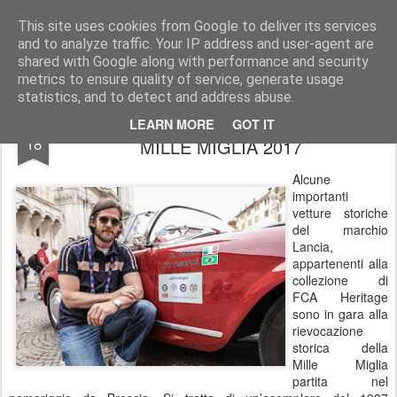
AutoMotoCorse.
Motorsport Random News 280912
This site uses cookies from Google to deliver its services
and to analyze traffic. Your IP address and user-agent are
shared with Google along with performance and security
metrics to ensure quality of service, generate usage
statistics, and to detect and address abuse.
LANCIA CON HELIO ASCARI ALLA
MAY
LEARN MORE
GOT IT
18
MILLE MIGLIA 2017
Alcune
importanti
vetture storiche
del marchio
Lancia,
appartenenti alla
collezione di
FCA Heritage
sono in gara alla
rievocazione
storica della
Mille Miglia
partita nel