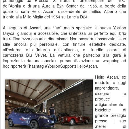
pomeriggio da Brescia. Si tratta di un’esemplare del 1937
dell’Aprilia e di una Aurelia B24 Spider del 1955, a bordo della
quale ci sarà Helio Ascari, discendente del mitico Alberto che
trionfò alla Mille Miglia del 1954 su Lancia D24.
Al seguito di Ascari, una “fan” molto speciale: la nuova Ypsilon
Unyca, glamour e accessibile, che sintetizza un perfetto equilibrio
tra raffinatezza casual e dinamismo. Non passerà inosservato il suo
stile ancora più personale, con finiture estetiche dedicate,
all’esterno e all’interno dell’abitacolo, e l’inedito colore di
carrozzeria Blu Velvet. La vettura che partecipa alla gara è
impreziosita da una speciale personalizzazione: un wrapping ad
hoc riporterà l’hashtag #YpsilonSupportsHelioAscari.
Helio Ascari, ex
modello e oggi
imprenditore,
disegna e
produce
artigianalmente
biciclette di
grande prestigio
presso il suo
atelier di