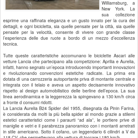
Williamsburg, a
New York. La
sua collezione
esprime una raffinata eleganza e un gusto innato per la cura dei
dettagli, e ogni bicicletta, sia quelle pensate per la città, sia quelle
pensate per la velocità, consente di vivere con grande classe
l’esperienza delle due ruote a bordo di un mezzo d’eccellenza
tecnica.
Tutte queste caratteristiche accomunano le biciclette Ascari alle
vetture Lancia che partecipano alla competizione: Aprilia e Aurelia,
infatti, hanno segnato un’epoca introducendo importanti innovazioni
e rivoluzionando convenzioni estetiche radicate. La prima era
dotata di una carrozzeria autoportante priva di montante centrale e
integrata con il telaio e aveva un aspetto decisamente innovativo
rispetto al design automobilistico delle berline dell’epoca. La sua
linea aerodinamica e la leggerezza la spingevano a 130 km/h circa
a fronte d consumi ridotti.
La Lancia Aurelia B24 Spider del 1955, disegnata da Pinin Farina,
è considerata da molti la più bella spider al mondo grazie a stilemi
estetici caratteristici come i paraurti “ad ala”, le portiere prive di
maniglie e vetri e il parabrezza panoramico con i montanti arretrati
in stile americano. Sotto il cofano, un leggendario 6 cilindri a V da
118 CV, che permettevano alla vettura di toccare i 180 km/h.