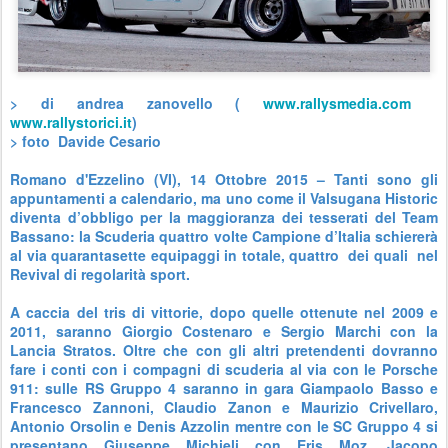
> di andrea zanovello (
www.rallysmedia.com
www.rallystorici.it
)
> foto
Davide Cesario
Romano d'Ezzelino (VI), 14 Ottobre 2015 – Tanti sono gli
appuntamenti a calendario, ma uno come il Valsugana Historic
diventa d’obbligo per la maggioranza dei tesserati del Team
Bassano: la Scuderia quattro volte Campione d’Italia schiererà
al via quarantasette equipaggi in totale, quattro
dei quali
nel
Revival di regolarità sport.
A caccia del tris di vittorie, dopo quelle ottenute nel 2009 e
2011, saranno Giorgio Costenaro e Sergio Marchi con la
Lancia Stratos. Oltre che con gli altri pretendenti dovranno
fare i conti con i compagni di scuderia al via con le Porsche
911: sulle RS Gruppo 4 saranno in gara Giampaolo Basso e
Francesco Zannoni, Claudio Zanon e Maurizio Crivellaro,
Antonio Orsolin e Denis Azzolin mentre con le SC Gruppo 4 si
presentano Giuseppe Michieli con Eris Moz, Jacopo