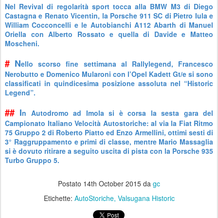
Nel Revival di regolarità sport tocca alla BMW M3 di Diego
Castagna e Renato Vicentin, la Porsche 911 SC di Pietro Iula e
William Cocconcelli e le Autobianchi A112 Abarth di Manuel
Oriella con Alberto Rossato e quella di Davide e Matteo
Moscheni.
#
N
ello scorso fine settimana al Rallylegend, Francesco
Nerobutto e Domenico Mularoni con l’Opel Kadett Gt/e si sono
classificati in quindicesima posizione assoluta nel “Historic
Legend”.
##
I
n Autodromo ad Imola si è corsa la sesta gara del
Campionato Italiano Velocità Autostoriche: al via la Fiat Ritmo
75 Gruppo 2 di Roberto Piatto ed Enzo Armellini, ottimi sesti di
3° Raggruppamento e primi di classe, mentre Mario Massaglia
si è dovuto ritirare a seguito uscita di pista con la Porsche 935
Turbo Gruppo 5.
Postato
14th October 2015
da
gc
Etichette:
AutoStoriche
Valsugana Historic