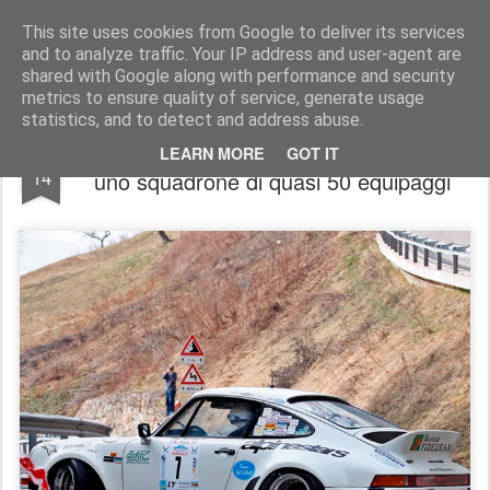
AutoMotoCorse.
Motorsport Random News 280912
This site uses cookies from Google to deliver its services
and to analyze traffic. Your IP address and user-agent are
shared with Google along with performance and security
metrics to ensure quality of service, generate usage
statistics, and to detect and address abuse.
Il Team Bassano al Valsugana Historic con
OCT
LEARN MORE
GOT IT
14
uno squadrone di quasi 50 equipaggi