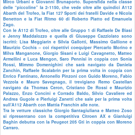
Mirco Urbani e Giovanni Brunaporto. Supersfida nella classe
delle “piccoline” la 2-1150, che vede oltre alle quindici A112
Abarth del Trofeo, la Fiat 127 Sporti dei fratelli Davide e Nicola
Benetton e la Fiat Ritmo 60 di Roberto Piatto ed Emanuela
Zago.
Con le A112 di Trofeo, oltre alle Gruppo 1 di Raffaele De Biasi
e Jenny Maddalozzo e quella di Giuseppe Cazziolato sono
iscritti: Lisa Meggiarin e Silvia Gallotti, Massimo Gallione e
Maurizio Cochis – coi rispettivi coequiper Piercarlo Morino e
Milva Manganone, Giorgio Sisani e Luigi Cavagnetto, Matteo
Armellini e Luca Mengon, Saro Pennisi in coppia con Sonia
Rossi, Mimmo Domenighini che sarà navigato da Daniela
Zanchin, Raffaele Scalabrin per la prima volta in coppia con
Enrico Fantinato, Antonello Pinzoni con Guido Moreno, Fabio
Vezzola e Mauro Savegnago, il trevigiano Remo Castellan
navigato da Thomas Ceron, Cristiano De Rossi e Maurizio
Palazzo, Enzo Concini e Corrado Baldo, Silvio Cavaliere ed
Andrea Gugole e Pierluigi Zanetti che sale per la prima volta
sull’A112 Abarth con Mattia Franchin alle note.
Tra le vetture classiche Giorgio Santagiuliana e Matteo Zoso
si ripresentano con la competitiva Citroen AX e Gianluigi
Baghin debutta con la Peugeot 205 Gti in coppia con Moreno
Carraro.