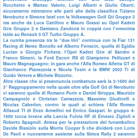
Rocchetto e Matteo Valerio, Luigi Alberti e Giulio Oberti;
sicuramente mireranno alle parti alte della classifica Tiziano
Nerobutto e Simone Istel con la Volkswagen Golf Gti Gruppo 2
ma anche da Luca Cattilino e Mauro Grassi su Opel Kadett
Gt/e Gruppo 2 e Damiano Zandonà in coppia con l’omonima
Iside su Renault 5 GT Turbo Gruppo A.
La nutrita presenza tra le “due litri” continua con la Fiat 131
Racing di Nereo Bonollo ed Alberto Ferracin, quella di Egidio
Lucian e Giorgio Fichera; l’Opel Kadett Gt/e di Sandro e
Franco Simoni, la Ford Escort RS di Giampietro Pellizzari e
Mauro Magnaguagno; in gara anche l’Alfa Romeo Alfetta GT di
Gianfranco Pianezzola e Nicola Tosin e la BMW 2002 Ti di
Guido Vettore e Michele Bizzotto.
Altra classe che si preannuncia combattuta sarà la 2-1600 del
3° Raggruppamento nella quale oltre alla Golf Gti di Nerobutto
vi saranno quelle di Romano Purin e Daniel Stroppa, Maurizio
Campagnolo e Christian Camazzola, Massimo Giudicelli e
Nicolas Caberlon, contro le quali si schiera l’Alfa Romeo
Alfasud TI di Enzo Armellini ed Enrico Gaspari. In gruppo 4-
1600 tocca invece alla Lancia Fulvia HF di Ernesto Ziglioli e
Roberto Spagnoli. Attesa per la prestazione del funambolico
Davide Biasiolo sulla Morris Cooper S che dividerà con Loris
De Paoli e nuovamente assieme sulla Simca Rally 2 saranno