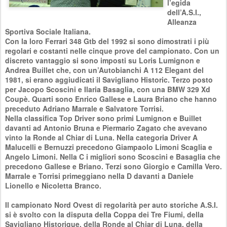
l’egida
dell’A.S.I.,
Alleanza
Sportiva Sociale Italiana.
Con la loro Ferrari 348 Gtb del 1992 si sono dimostrati i più
regolari e costanti nelle cinque prove del campionato. Con un
discreto vantaggio si sono imposti su Loris Lumignon e
Andrea Buillet che, con un’Autobianchi A 112 Elegant del
1981, si erano aggiudicati il Savigliano Historic. Terzo posto
per Jacopo Scoscini e Ilaria Basaglia, con una BMW 329 Xd
Coupè. Quarti sono Enrico Gallese e Laura Briano che hanno
preceduto Adriano Marrale e Salvatore Torrisi.
Nella classifica Top Driver sono primi Lumignon e Buillet
davanti ad Antonio Bruna e Piermario Zagato che avevano
vinto la Ronde al Chiar di Luna. Nella categoria Driver A
Malucelli e Bernuzzi precedono Giampaolo Limoni Scaglia e
Angelo Limoni. Nella C i migliori sono Scoscini e Basaglia che
precedono Gallese e Briano. Terzi sono Giorgio e Camilla Vero.
Marrale e Torrisi primeggiano nella D davanti a Daniele
Lionello e Nicoletta Branco.
Il campionato Nord Ovest di regolarità per auto storiche A.S.I.
si è svolto con la disputa della Coppa dei Tre Fiumi, della
Savigliano Historique, della Ronde al Chiar di Luna, della