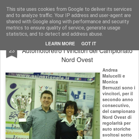
AutoMotoCorse.
Motorsport Random News 280912
This site uses cookies from Google to deliver its services
and to analyze traffic. Your IP address and user-agent are
shared with Google along with performance and security
metrics to ensure quality of service, generate usage
statistics, and to detect and address abuse.
Regolarità Auto Storiche: premiati ad
FEB
LEARN MORE
GOT IT
Automotoretrò i vincitori del Campionato
23
Nord Ovest
Andrea
Malucelli e
Monica
Bernuzzi sono i
vincitori, per il
secondo anno
consecutivo,
del campionato
Nord Ovest di
regolarità per
auto storiche
svoltosi sotto