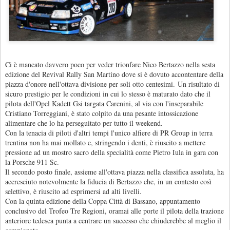
Ci è mancato davvero poco per veder trionfare Nico Bertazzo nella sesta
edizione del Revival Rally San Martino dove si è dovuto accontentare della
piazza d'onore nell'ottava divisione per soli otto centesimi. Un risultato di
sicuro prestigio per le condizioni in cui lo stesso è maturato dato che il
pilota dell'Opel Kadett Gsi targata Carenini, al via con l'inseparabile
Cristiano Torreggiani, è stato colpito da una pesante intossicazione
alimentare che lo ha perseguitato per tutto il weekend.
Con la tenacia di piloti d'altri tempi l'unico alfiere di PR Group in terra
trentina non ha mai mollato e, stringendo i denti, è riuscito a mettere
pressione ad un mostro sacro della specialità come Pietro Iula in gara con
la Porsche 911 Sc.
Il secondo posto finale, assieme all'ottava piazza nella classifica assoluta, ha
accresciuto notevolmente la fiducia di Bertazzo che, in un contesto così
selettivo, è riuscito ad esprimersi ad alti livelli.
Con la quinta edizione della Coppa Città di Bassano, appuntamento
conclusivo del Trofeo Tre Regioni, oramai alle porte il pilota della trazione
anteriore tedesca punta a centrare un successo che chiuderebbe al meglio il