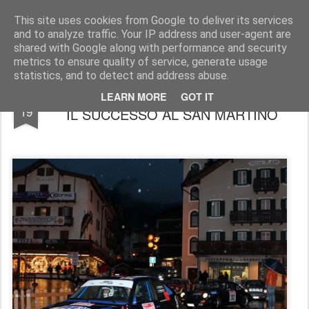
AutoMotoCorse.
Motorsport Random News 280912
This site uses cookies from Google to deliver its services
and to analyze traffic. Your IP address and user-agent are
shared with Google along with performance and security
metrics to ensure quality of service, generate usage
statistics, and to detect and address abuse.
PR GROUP: NICO BERTAZZO SFIORA
SEP
LEARN MORE
GOT IT
19
IL SUCCESSO AL SAN MARTINO