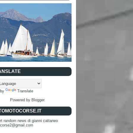
ANSLATE
 by
Translate
Powered by
Blogger
.
TOMOTOCORSE.IT
rt random news di gianni cattaneo
ocorse2@gmail.com