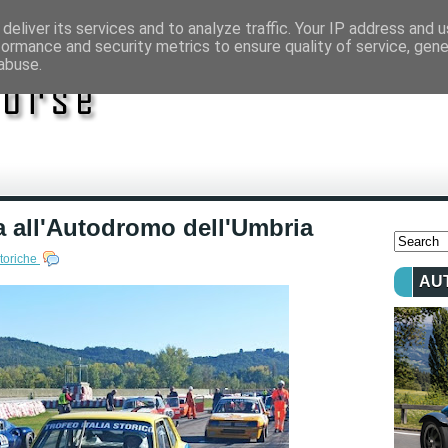
deliver its services and to analyze traffic. Your IP address and 
formance and security metrics to ensure quality of service, gen
abuse.
sta all'Autodromo dell'Umbria
toriche
AU