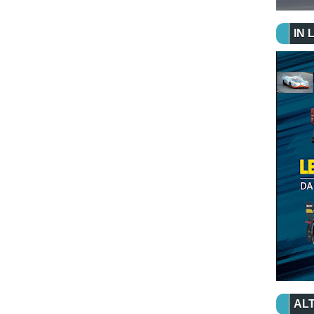
IN 
ALT