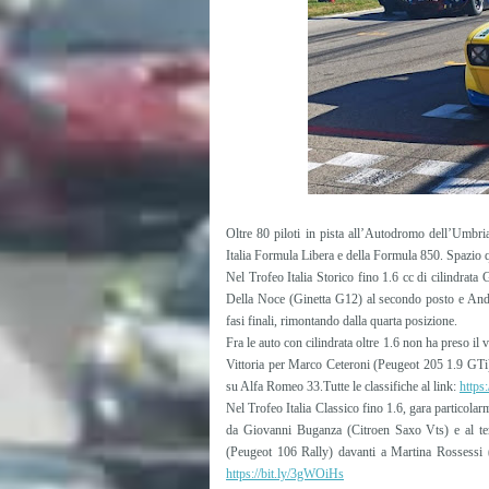
Oltre 80 piloti in pista all’Autodromo dell’Umbria
Italia Formula Libera e della Formula 850. Spazio q
Nel Trofeo Italia Storico fino 1.6 cc di cilindrata 
Della Noce (Ginetta G12) al secondo posto e Andre
fasi finali, rimontando dalla quarta posizione.
Fra le auto con cilindrata oltre 1.6 non ha preso 
Vittoria per Marco Ceteroni (Peugeot 205 1.9 GTi
su Alfa Romeo 33.
Tutte le classifiche al link:
https:
Nel Trofeo Italia Classico fino 1.6, gara particolar
da Giovanni Buganza (Citroen Saxo Vts) e al ter
(Peugeot 106 Rally) davanti a Martina Rossessi 
https://bit.ly/3gWOiHs