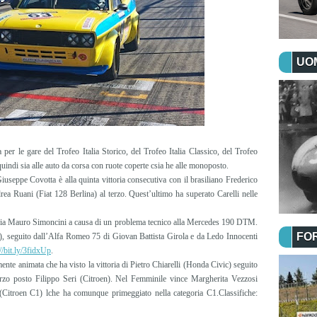
UOM
 per le gare del Trofeo Italia Storico, del Trofeo Italia Classico, del Trofeo
uindi sia alle auto da corsa con ruote coperte csia he alle monoposto.
Giuseppe Covotta è alla quinta vittoria consecutiva con il brasiliano Frederico
a Ruani (Fiat 128 Berlina) al terzo. Quest’ultimo ha superato Carelli nelle
il via Mauro Simoncini a causa di un problema tecnico alla Mercedes 190 DTM.
FO
), seguito dall’Alfa Romeo 75 di Giovan Battista Girola e da Ledo Innocenti
//bit.ly/3fidxUp
.
mente animata che ha visto la vittoria di Pietro Chiarelli (Honda Civic) seguito
zo posto Filippo Seri (Citroen). Nel Femminile vince Margherita Vezzosi
(Citroen C1) lche ha comunque primeggiato nella categoria C1.Classifiche: