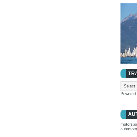
TR
Powered
AU
motorspo
automot