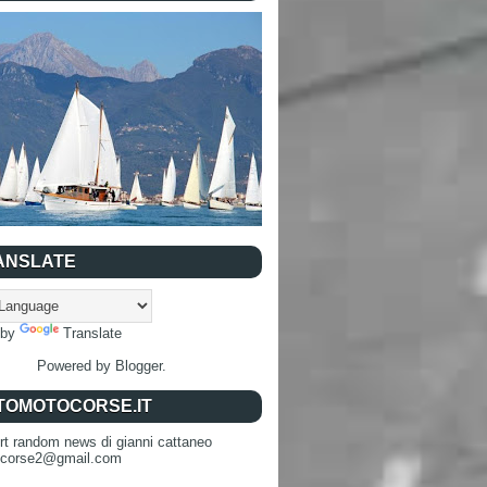
ANSLATE
 by
Translate
Powered by
Blogger
.
TOMOTOCORSE.IT
rt random news di gianni cattaneo
ocorse2@gmail.com