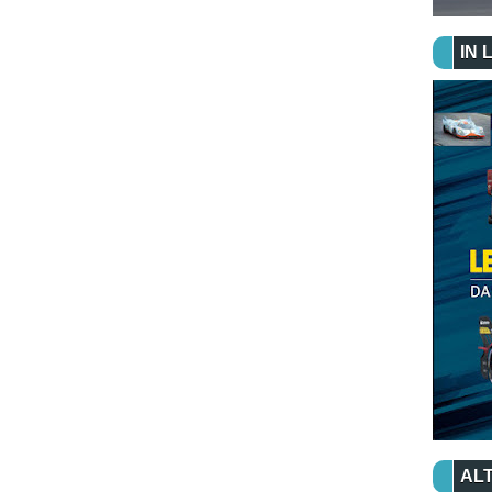
IN 
ALT