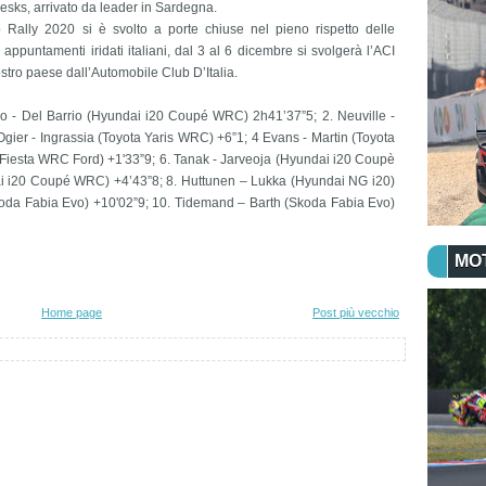
Sesks, arrivato da leader in Sardegna.
Rally 2020 si è svolto a porte chiuse nel pieno rispetto delle
ppuntamenti iridati italiani, dal 3 al 6 dicembre si svolgerà l’ACI
stro paese dall’Automobile Club D’Italia.
do - Del Barrio (Hyundai i20 Coupé WRC) 2h41’37”5; 2. Neuville -
ier - Ingrassia (Toyota Yaris WRC) +6”1; 4 Evans - Martin (Toyota
(Fiesta WRC Ford) +1'33”9; 6. Tanak - Jarveoja (Hyundai i20 Coupè
i i20 Coupé WRC) +4’43”8; 8. Huttunen – Lukka (Hyundai NG i20)
koda Fabia Evo) +10'02”9; 10. Tidemand – Barth (Skoda Fabia Evo)
MO
Home page
Post più vecchio