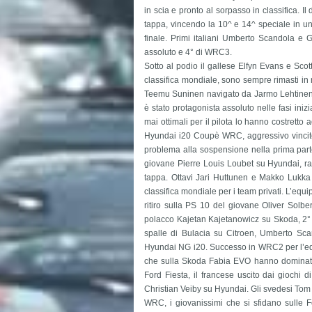
in scia e pronto al sorpasso in classifica. I
tappa, vincendo la 10^ e 14^ speciale in u
finale. Primi italiani Umberto Scandola 
assoluto e 4° di WRC3.
Sotto al podio il gallese Elfyn Evans e Sco
classifica mondiale, sono sempre rimasti in 
Teemu Suninen navigato da Jarmo Lehtinen 
è stato protagonista assoluto nelle fasi inizi
mai ottimali per il pilota lo hanno costretto
Hyundai i20 Coupè WRC, aggressivo vincitor
problema alla sospensione nella prima parte 
giovane Pierre Louis Loubet su Hyundai, ra
tappa. Ottavi Jari Huttunen e Makko Lukka
classifica mondiale per i team privati. L’equ
ritiro sulla PS 10 del giovane Oliver Solber
polacco Kajetan Kajetanowicz su Skoda, 2° all
spalle di Bulacia su Citroen, Umberto Scan
Hyundai NG i20. Successo in WRC2 per l’eq
che sulla Skoda Fabia EVO hanno dominato 
Ford Fiesta, il francese uscito dai giochi 
Christian Veiby su Hyundai. Gli svedesi Tom
WRC, i giovanissimi che si sfidano sulle F