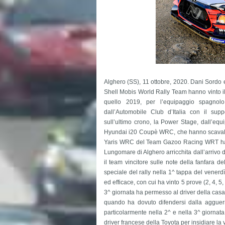
Alghero (SS), 11 ottobre, 2020. Dani Sord
Shell Mobis World Rally Team hanno vinto i
quello 2019, per l’equipaggio spagnol
dall’Automobile Club d’Italia con il su
sull’ultimo crono, la Power Stage, dall’equ
Hyundai i20 Coupè WRC, che hanno scavalcat
Yaris WRC del Team Gazoo Racing WRT hanno
Lungomare di Alghero arricchita dall’arrivo 
il team vincitore sulle note della fanfara 
speciale del rally nella 1^ tappa del venerdì
ed efficace, con cui ha vinto 5 prove (2, 4, 
3^ giornata ha permesso al driver della casa 
quando ha dovuto difendersi dalla agguerr
particolarmente nella 2^ e nella 3^ giornata 
driver francese della Toyota per insidiare l