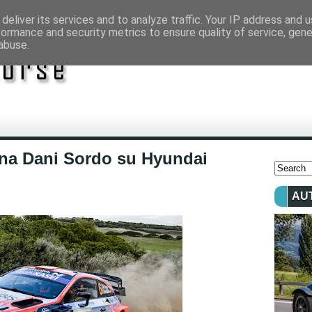
deliver its services and to analyze traffic. Your IP address and 
formance and security metrics to ensure quality of service, gen
abuse.
egna Dani Sordo su Hyundai
AU