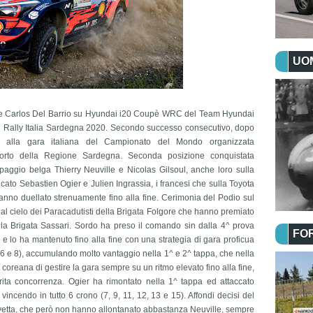
UOM
o e Carlos Del Barrio su Hyundai i20 Coupè WRC del Team Hyundai
l Rally Italia Sardegna 2020. Secondo successo consecutivo, dopo
o alla gara italiana del Campionato del Mondo organizzata
pporto della Regione Sardegna. Seconda posizione conquistata
ipaggio belga Thierry Neuville e Nicolas Gilsoul, anche loro sulla
o Sebastien Ogier e Julien Ingrassia, i francesi che sulla Toyota
 duellato strenuamente fino alla fine. Cerimonia del Podio sul
dal cielo dei Paracadutisti della Brigata Folgore che hanno premiato
della Brigata Sassari. Sordo ha preso il comando sin dalla 4^ prova
FO
 e lo ha mantenuto fino alla fine con una strategia di gara proficua
5, 6 e 8), accumulando molto vantaggio nella 1^ e 2^ tappa, che nella
coreana di gestire la gara sempre su un ritmo elevato fino alla fine,
ita concorrenza. Ogier ha rimontato nella 1^ tappa ed attaccato
vincendo in tutto 6 crono (7, 9, 11, 12, 13 e 15). Affondi decisi del
a vetta, che però non hanno allontanato abbastanza Neuville, sempre