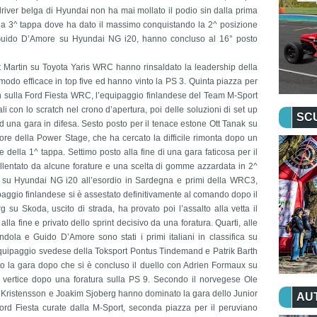
l driver belga di Hyundai non ha mai mollato il podio sin dalla prima
na 3^ tappa dove ha dato il massimo conquistando la 2^ posizione
e Guido D’Amore su Hyundai NG i20, hanno concluso al 16° posto
tt Martin su Toyota Yaris WRC hanno rinsaldato la leadership della
modo efficace in top five ed hanno vinto la PS 3. Quinta piazza per
sulla Ford Fiesta WRC, l’equipaggio finlandese del Team M-Sport
ali con lo scratch nel crono d’apertura, poi delle soluzioni di set up
SC
 ad una gara in difesa. Sesto posto per il tenace estone Ott Tanak su
e della Power Stage, che ha cercato la difficile rimonta dopo un
della 1^ tappa. Settimo posto alla fine di una gara faticosa per il
llentato da alcune forature e una scelta di gomme azzardata in 2^
 su Hyundai NG i20 all’esordio in Sardegna e primi della WRC3,
ipaggio finlandese si è assestato definitivamente al comando dopo il
g su Skoda, uscito di strada, ha provato poi l’assalto alla vetta il
a fine e privato dello sprint decisivo da una foratura. Quarti, alle
dola e Guido D’Amore sono stati i primi italiani in classifica su
uipaggio svedese della Toksport Pontus Tindemand e Patrik Barth
la gara dopo che si è concluso il duello con Adrien Formaux su
di vertice dopo una foratura sulla PS 9. Secondo il norvegese Ole
 Kristensson e Joakim Sjoberg hanno dominato la gara dello Junior
AU
ord Fiesta curate dalla M-Sport, seconda piazza per il peruviano