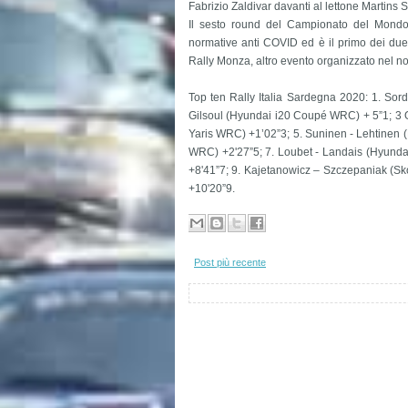
Fabrizio Zaldivar davanti al lettone Martins 
Il sesto round del Campionato del Mondo 
normative anti COVID ed è il primo dei due a
Rally Monza, altro evento organizzato nel no
Top ten Rally Italia Sardegna 2020: 1. Sor
Gilsoul (Hyundai i20 Coupé WRC) + 5”1; 3 Og
Yaris WRC) +1’02”3; 5. Suninen - Lehtinen 
WRC) +2'27”5; 7. Loubet - Landais (Hyunda
+8'41”7; 9. Kajetanowicz – Szczepaniak (S
+10'20”9.
Post più recente