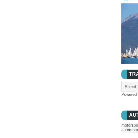
TR
Powered
AU
motorspo
automot