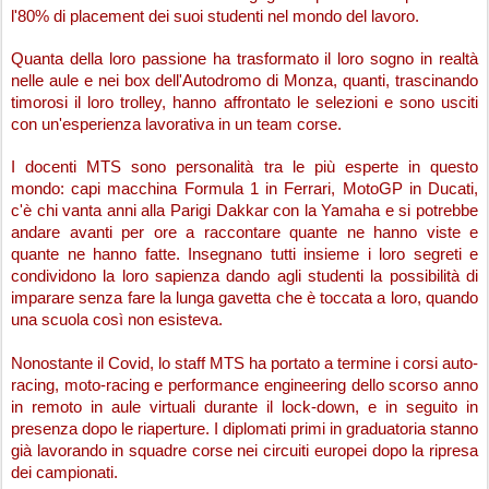
l'80% di placement dei suoi studenti nel mondo del lavoro.
Quanta della loro passione ha trasformato il loro sogno in realtà 
nelle aule e nei box dell'Autodromo di Monza, quanti, trascinando 
timorosi il loro trolley, hanno affrontato le selezioni e sono usciti 
con un'esperienza lavorativa in un team corse.
I docenti MTS sono personalità tra le più esperte in questo 
mondo: capi macchina Formula 1 in Ferrari, MotoGP in Ducati, 
c'è chi vanta anni alla Parigi Dakkar con la Yamaha e si potrebbe 
andare avanti per ore a raccontare quante ne hanno viste e 
quante ne hanno fatte. Insegnano tutti insieme i loro segreti e 
condividono la loro sapienza dando agli studenti la possibilità di 
imparare senza fare la lunga gavetta che è toccata a loro, quando 
una scuola così non esisteva.
Nonostante il Covid, lo staff MTS ha portato a termine i corsi auto-
racing, moto-racing e performance engineering dello scorso anno 
in remoto in aule virtuali durante il lock-down, e in seguito in 
presenza dopo le riaperture. I diplomati primi in graduatoria stanno 
già lavorando in squadre corse nei circuiti europei dopo la ripresa 
dei campionati.