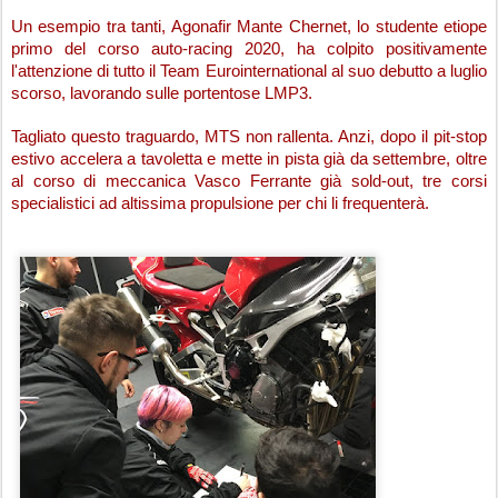
Un esempio tra tanti, Agonafir Mante Chernet, lo studente etiope 
primo del corso auto-racing 2020, ha colpito positivamente 
l'attenzione di tutto il Team Eurointernational al suo debutto a luglio 
scorso, lavorando sulle portentose LMP3.
Tagliato questo traguardo, MTS non rallenta. Anzi, dopo il pit-stop 
estivo accelera a tavoletta e mette in pista già da settembre, oltre 
al corso di meccanica Vasco Ferrante già sold-out, tre corsi 
specialistici ad altissima propulsione per chi li frequenterà.