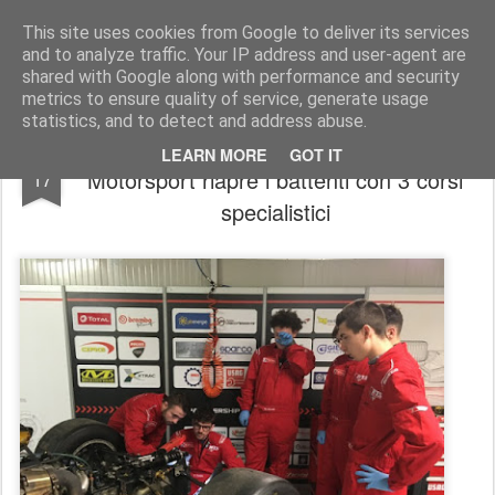
AutoMotoCorse.
Motorsport Random News 280912
This site uses cookies from Google to deliver its services
and to analyze traffic. Your IP address and user-agent are
shared with Google along with performance and security
metrics to ensure quality of service, generate usage
statistics, and to detect and address abuse.
MTS, la scuola per i professionisti del
SEP
LEARN MORE
GOT IT
Motorsport riapre i battenti con 3 corsi
17
specialistici