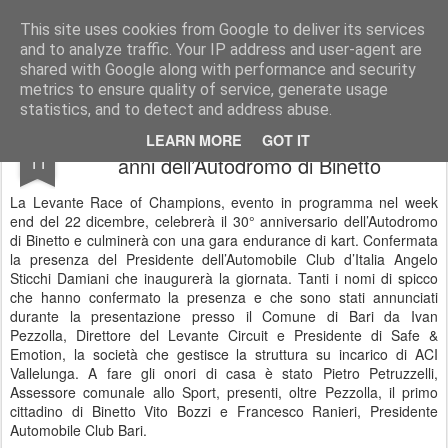
AutoMotoCorse.
Motorsport Random News 280912
This site uses cookies from Google to deliver its services
and to analyze traffic. Your IP address and user-agent are
shared with Google along with performance and security
metrics to ensure quality of service, generate usage
statistics, and to detect and address abuse.
La Levante Race of Champions per i 30
DEC
LEARN MORE
GOT IT
11
anni dell’Autodromo di Binetto
La Levante Race of Champions, evento in programma nel week
end del 22 dicembre, celebrerà il 30° anniversario dell’Autodromo
di Binetto e culminerà con una gara endurance di kart. Confermata
la presenza del Presidente dell’Automobile Club d’Italia Angelo
Sticchi Damiani che inaugurerà la giornata. Tanti i nomi di spicco
che hanno confermato la presenza e che sono stati annunciati
durante la presentazione presso il Comune di Bari da Ivan
Pezzolla, Direttore del Levante Circuit e Presidente di Safe &
Emotion, la società che gestisce la struttura su incarico di ACI
Vallelunga. A fare gli onori di casa è stato Pietro Petruzzelli,
Assessore comunale allo Sport, presenti, oltre Pezzolla, il primo
cittadino di Binetto Vito Bozzi e Francesco Ranieri, Presidente
Automobile Club Bari.