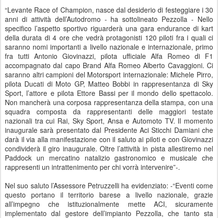
“Levante Race of Champion, nasce dal desiderio di festeggiare i 30
anni di attività dell’Autodromo - ha sottolineato Pezzolla - Nello
specifico l’aspetto sportivo riguarderà una gara endurance di kart
della durata di 4 ore che vedrà protagonisti 120 piloti fra i quali ci
saranno nomi importanti a livello nazionale e internazionale, primo
fra tutti Antonio Giovinazzi, pilota ufficiale Alfa Romeo di F1
accompagnato dal capo Brand Alfa Romeo Alberto Cavaggioni. Ci
saranno altri campioni del Motorsport internazionale: Michele Pirro,
pilota Ducati di Moto GP, Matteo Bobbi in rappresentanza di Sky
Sport, l’attore e pilota Ettore Bassi per il mondo dello spettacolo.
Non mancherà una corposa rappresentanza della stampa, con una
squadra composta da rappresentanti delle maggiori testate
nazionali tra cui Rai, Sky Sport, Ansa e Automoto TV. Il momento
inaugurale sarà presentato dal Presidente Aci Sticchi Damiani che
darà il via alla manifestazione con il saluto ai piloti e con Giovinazzi
condividerà il giro inaugurale. Oltre l’attività in pista allestiremo nel
Paddock un mercatino natalizio gastronomico e musicale che
rappresenti un intrattenimento per chi vorrà intervenire”-.
Nel suo saluto l’Assessore Petruzzelli ha evidenziato: -“Eventi come
questo portano il territorio barese a livello nazionale, grazie
all’impegno che istituzionalmente mette ACI, sicuramente
implementato dal gestore dell’impianto Pezzolla, che tanto sta