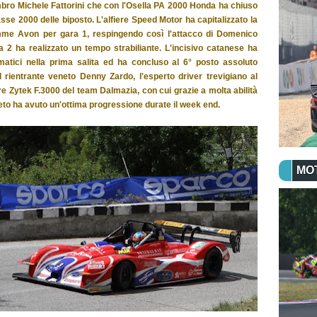
bro Michele Fattorini che con l'Osella PA 2000 Honda ha chiuso
asse 2000 delle biposto. L'alfiere Speed Motor ha capitalizzato la
omme Avon per gara 1, respingendo così l'attacco di Domenico
 2 ha realizzato un tempo strabiliante. L'incisivo catanese ha
atici nella prima salita ed ha concluso al 6° posto assoluto
il rientrante veneto Denny Zardo, l'esperto driver trevigiano al
re Zytek F.3000 del team Dalmazia, con cui grazie a molta abilità
eneto ha avuto un'ottima progressione durate il week end.
MO