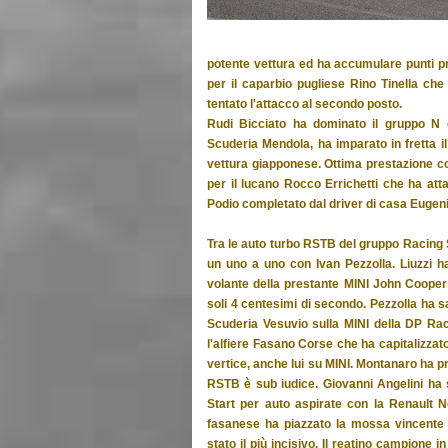
potente vettura ed ha accumulare punti pr
per il caparbio pugliese Rino Tinella ch
tentato l'attacco al secondo posto.
Rudi Bicciato ha dominato il gruppo N co
Scuderia Mendola, ha imparato in fretta i
vettura giapponese. Ottima prestazione c
per il lucano Rocco Errichetti che ha att
Podio completato dal driver di casa Eugeni
Tra le auto turbo RSTB del gruppo Racing S
un uno a uno con Ivan Pezzolla. Liuzzi ha
volante della prestante MINI John Cooper 
soli 4 centesimi di secondo. Pezzolla ha sa
Scuderia Vesuvio sulla MINI della DP Ra
l'alfiere Fasano Corse che ha capitalizzat
vertice, anche lui su MINI. Montanaro ha pr
RSTB è sub iudice. Giovanni Angelini ha s
Start per auto aspirate con la Renault N
fasanese ha piazzato la mossa vincente nel
stato il più incisivo. Il reatino campione 