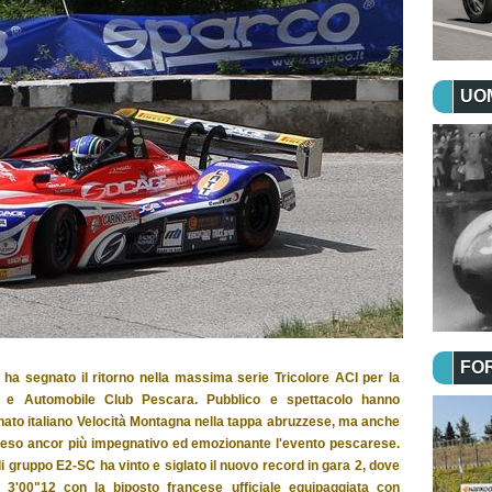
UOM
FO
i ha segnato il ritorno nella massima serie Tricolore ACI per la
i e Automobile Club Pescara. Pubblico e spettacolo hanno
onato italiano Velocità Montagna nella tappa abruzzese, ma anche
a reso ancor più impegnativo ed emozionante l'evento pescarese.
gruppo E2-SC ha vinto e siglato il nuovo record in gara 2, dove
 3'00"12 con la biposto francese ufficiale equipaggiata con