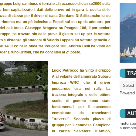
i gruppo Luigi sambuco è tornato al successo di classe2000 sulla
 ben capitalizzato i dati delle prove ed in gara la scelta delle
 di classe per il driver di casa Giordano Di Stilio anche lui su
n rimonta ma un pò indeciso a Popoli sul set up da adottare per
 del calabrese Giuseppe Aragona su Peugeot 106, il portacolori
uppo, ha trovato sin dalle prove il giusto set up per la vettura
o a distanza gli attacchi di Valerio Lappani su vettura gemella e
se 1400 cc nella sfida tra Peugeot 106, Andrea Celli ha vinto ed
 leader Bruno Grifoni, che ha concluso al 2° posto.
Lucio Petrocco ha vinto il gruppo
TR
A al volante dell'ammirata Subaru
Impreza WRC che il driver
pescarese usa nei rally. La
Powered
trazione integrale e delle ottime
scelte di gomme sono state
fondamentali per il successo
completato da trascinanti
AU
"traversi". Seconda piazza di
motorspo
gruppo per il catanese Campione
automot
in carica Salvatore D'Amico,