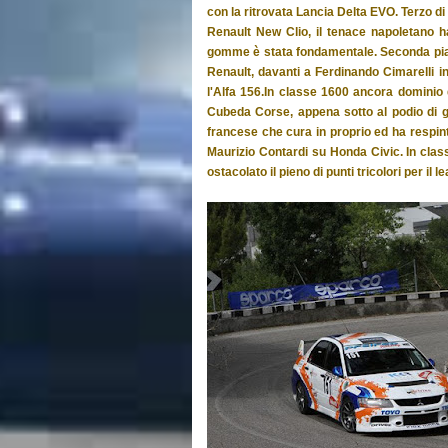
con la ritrovata Lancia Delta EVO. Terzo d
Renault New Clio, il tenace napoletano ha
gomme è stata fondamentale. Seconda piazza
Renault, davanti a Ferdinando Cimarelli i
l'Alfa 156.In classe 1600 ancora dominio
Cubeda Corse, appena sotto al podio di gr
francese che cura in proprio ed ha respint
Maurizio Contardi su Honda Civic. In clas
ostacolato il pieno di punti tricolori per il