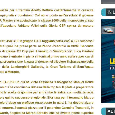
iazza per il trentino Adolfo Bottura costantemente in crescita
IN 
mpegnative condizioni. Col nono posto nell'assoluta il giovane
 Master si è aggiudicato la classe 2000 delle monoposto al suo
ll'ascolano Adriano Vellei sulla Gloria C8P spinta da motore
ari 458 GT3 in gruppo GT. Il foggiano porta così a 12 i successi
nti ai quali ha preso parte nell'anno d'esordio in CIVM. Seconda
p di classe GT Cup per il veneto di Vimotorsport Luca Gaetani
ovano è entrato in piena sintonia al primo anno sulla super car di
 progressione la gara di rientro nel tricolore il siracusano della
 della Lamborghini Gallardo, la Gran Turismo di Sant'Agata
cita a Morano.
 E1-E2SH in cui ha vinto l'assoluta il bolognese Manuel Dondi
con cui ha concluso a ridosso della top ten. Il pilota e preparatore
no le scelte di gomme per entrambe le salite, con molta tenacia
to e quinto successo stagionale. Sfortuna per il teramano Marco
colore dopo un proficuo terzo posto in gara 1, ha dovuto alzare
al motore. Seconda piazza per il potentino Carmine Trancredi, in
ALT
rth, seguito da Marco Sbrollini che ha evitato rischi superflui