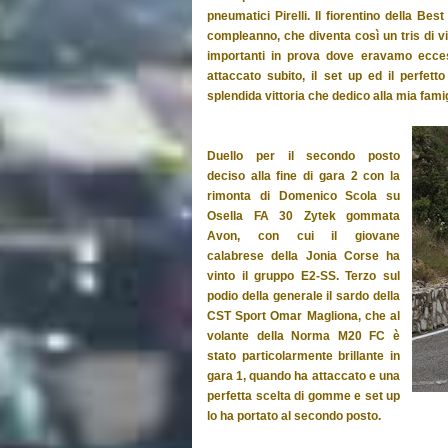
pneumatici Pirelli. Il fiorentino della Bes
compleanno, che diventa così un tris di v
importanti in prova dove eravamo eccess
attaccato subito, il set up ed il perfe
splendida vittoria che dedico alla mia famig
Duello per il secondo posto
deciso alla fine di gara 2 con la
rimonta di Domenico Scola su
Osella FA 30 Zytek gommata
Avon, con cui il giovane
calabrese della Jonia Corse ha
vinto il gruppo E2-SS. Terzo sul
podio della generale il sardo della
CST Sport Omar Magliona, che al
volante della Norma M20 FC è
stato particolarmente brillante in
gara 1, quando ha attaccato e una
perfetta scelta di gomme e set up
lo ha portato al secondo posto.