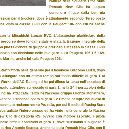
l'alfiere della Scuderia Etna sulla
Renault New Clio ha saputo
contenere il gap dalla ben più
eziosi per il tricolore, dove è attualmente secondo. Terzo posto
e ha vinto la classe 1600 con la Peugeot 106 con cui ha anche
n la Mitsubishi Lancer EVO. L'altoatesino plurititolato della
l percorso dove fondamentale è stata la trazione integrale della
on piazza d'onore di gruppo e prezioso successo in classe 1600
accato con decisione nelle due gare sulla Peugeot 106 1.6 16V.
o Marino, anche lui sulla Peugeot 106.
tart vittoria nella generale per il fasanese Giacomo Liuzzi, dopo
 allungato con un ottimo tempo sul fondo difficile di gara 1 al
Works dell'AC Racing ed ha poi difeso la testa nell'assoluta di
puto attendere sul viscido di gara 1, nella 2^ il portacolori della
cing ha attaccato. Terzo nell'acceso gruppo Oronzo Monatnaro,
o anche il secondo posto di gara 1 e rimane sempre nel duello di
esentato reclamo verso Pezzolla, per cui il podio di Racing Start
baragliato l'intero gruppo ed ha vinto nella generale la Racing
ew Clio di categoria RS, ovvero con motore aspirato. Il pilota
le difficili condizioni di gara 1, dove sull'umido il pugliese è
in carica Antonio Scappa, anche lui sulla Renault New Clio, con il