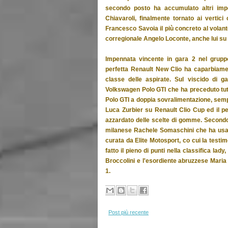
secondo posto ha accumulato altri impo
Chiavaroli, finalmente tornato ai vertic
Francesco Savoia il più concreto al volante
corregionale Angelo Loconte, anche lui su
Impennata vincente in gara 2 nel gruppo
perfetta Renault New Clio ha caparbiamen
classe delle aspirate. Sul viscido di 
Volkswagen Polo GTI che ha preceduto tutt
Polo GTI a doppia sovralimentazione, sempr
Luca Zurbier su Renault Clio Cup ed il p
azzardato delle scelte di gomme. Secondo 
milanese Rachele Somaschini che ha usato
curata da Elite Motosport, co cui la testim
fatto il pieno di punti nella classifica 
Broccolini e l'esordiente abruzzese Maria 
1.
Post più recente