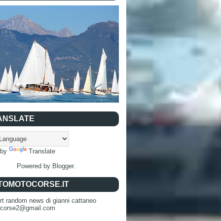
ANSLATE
 by
Translate
Powered by
Blogger
.
TOMOTOCORSE.IT
rt random news di gianni cattaneo
ocorse2@gmail.com