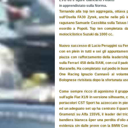
EVO ed il ligure Giancarlo Pedetti
in apprendistato sulla Norma.
Tornando alla top ten aggregata, ottava p
sull'Osella FA30 Zytek, anche nelle più i
ragusano Samuele Cassibba sulla Tatuus F.
esordio a Popoli. Top ten completata da
motociclistico Suzuki da 1000 cc.
Nuovo successo di Lucio Peruggini su Ferr
con en plein in tutti e sei gli appuntame
piazza con rafforzamento della leadershi
sulla Ferrari 458 della RAM, con cui il pad
Maranello. Ha completato sul podio in buona
One Racing Ignazio Cannavò al volante
Bolognese rivisitata dopo la sfortunata us
Come sempre ricco di agonismo il gruppo
sull'agile Fiat X1/9 in versione silhouette, 
portacolori CST Sport ha azzeccato in pie
ed un adeguato set up ha centrato il quar
Gramenzi su Alfa 155V6, il leader del tri
bandiera bianxca èper una perdita d'olio 
evidenza sin dalle prove con la BMW Coswo