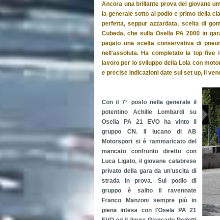
Ancora una brillante prova del giovane um
la generale sotto al podio e primo della cl
perfetta, seppur azzardata, scelta di g
Cubeda, che sulla Osella PA 2000 in gara
pagato una scelta conservativa di pneum
nell'assoluta. Ha completato la top five 
lavoro per lo sviluppo della Lola con moto
e precise indicazioni date sul set up, il v
Con il 7° posto nella generale il
potentino Achille Lombardi su
Osella PA 21 EVO ha vinto il
gruppo CN. Il lucano di AB
Motorsport si è rammaricato del
mancato confronto diretto con
Luca Ligato, il giovane calabrese
privato della gara da un'uscita di
strada in prova. Sul podio di
gruppo è salito il ravennate
Franco Manzoni sempre più in
piena intesa con l'Osela PA 21