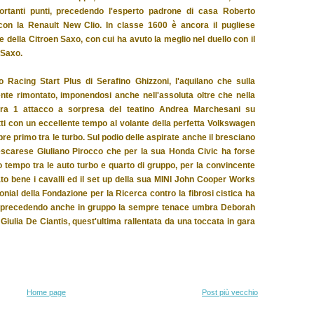
rtanti punti, precedendo l'esperto padrone di casa Roberto
i con la Renault New Clio. In classe 1600 è ancora il pugliese
 della Citroen Saxo, con cui ha avuto la meglio nel duello con il
 Saxo.
 Racing Start Plus di Serafino Ghizzoni, l'aquilano che sulla
te rimontato, imponendosi anche nell'assoluta oltre che nella
gara 1 attacco a sorpresa del teatino Andrea Marchesani su
i con un eccellente tempo al volante della perfetta Volkswagen
e primo tra le turbo. Sul podio delle aspirate anche il bresciano
escarese Giuliano Pirocco che per la sua Honda Civic ha forse
tempo tra le auto turbo e quarto di gruppo, per la convincente
 bene i cavalli ed il set up della sua MINI John Cooper Works
onial della Fondazione per la Ricerca contro la fibrosi cistica ha
lady, precedendo anche in gruppo la sempre tenace umbra Deborah
Giulia De Ciantis, quest'ultima rallentata da una toccata in gara
Home page
Post più vecchio