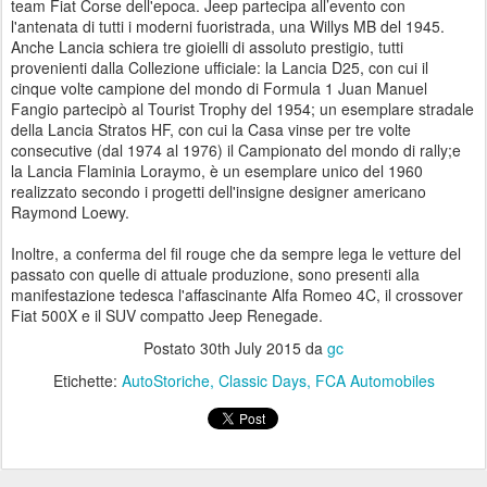
team Fiat Corse dell'epoca. Jeep partecipa all’evento con
l'antenata di tutti i moderni fuoristrada, una Willys MB del 1945.
Anche Lancia schiera tre gioielli di assoluto prestigio, tutti
provenienti dalla Collezione ufficiale: la Lancia D25, con cui il
cinque volte campione del mondo di Formula 1 Juan Manuel
Fangio partecipò al Tourist Trophy del 1954; un esemplare stradale
della Lancia Stratos HF, con cui la Casa vinse per tre volte
consecutive (dal 1974 al 1976) il Campionato del mondo di rally;e
la Lancia Flaminia Loraymo, è un esemplare unico del 1960
realizzato secondo i progetti dell'insigne designer americano
Raymond Loewy.
Inoltre, a conferma del fil rouge che da sempre lega le vetture del
passato con quelle di attuale produzione, sono presenti alla
manifestazione tedesca l'affascinante Alfa Romeo 4C, il crossover
Fiat 500X e il SUV compatto Jeep Renegade.
Postato
30th July 2015
da
gc
Etichette:
AutoStoriche
Classic Days
FCA Automobiles