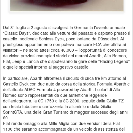
Dal 31 luglio a 2 agosto si svolgerà in Germania l'evento annuale
“Classic Days”, dedicato alle vetture del passato e ospitato presso il
castello medievale Schloss Dyck, poco lontano da Düsseldorf. Al
prestigioso appuntamento non poteva mancare FCA che offrirà ai
visitatori – ne sono attesi circa 40.000 – l'opportunità di conoscere
da vicino preziosi esemplari storici dei marchi Abarth, Alfa Romeo,
Fiat, Jeep e Lancia che disputeranno le gare delle "Racing Legend"
e quelle speciali intorno al suggestivo castello.
In particolare, Abarth affronterà il circuito di circa tre km attorno al
Castello Dyck con due auto da corsa della storica Formula Abarth e
dell'attuale ADAC Formula 4 powered by Abarth. I colori di Alfa
Romeo sono rappresentati da due autentiche leggende
dell'anteguerra, la 6C 1750 e la 8C 2300, seguite dalla Giulia TZ1
con telaio tubolare e carrozzeria in alluminio e dalla Giulia
SprintGTA, una delle Gran Turismo di maggior successo degli anni
60.
Fiat rende omaggio alla Mille Miglia con due versioni della Fiat
1100 che saranno accompagnate da un veicolo di assistenza del