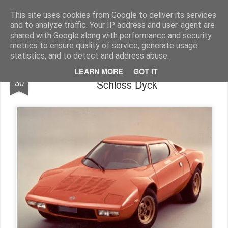
AutoMotoCorse.
Motorsport Random News 280912
This site uses cookies from Google to deliver its services
and to analyze traffic. Your IP address and user-agent are
shared with Google along with performance and security
metrics to ensure quality of service, generate usage
statistics, and to detect and address abuse.
FCA protagonista ai "Classic Days" di
JUL
LEARN MORE
GOT IT
30
Schloss Dyck