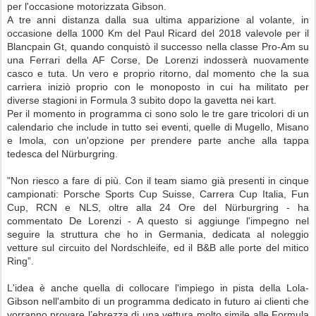
per l'occasione motorizzata Gibson.
A tre anni distanza dalla sua ultima apparizione al volante, in
occasione della 1000 Km del Paul Ricard del 2018 valevole per il
Blancpain Gt, quando conquistò il successo nella classe Pro-Am su
una Ferrari della AF Corse, De Lorenzi indosserà nuovamente
casco e tuta. Un vero e proprio ritorno, dal momento che la sua
carriera iniziò proprio con le monoposto in cui ha militato per
diverse stagioni in Formula 3 subito dopo la gavetta nei kart.
Per il momento in programma ci sono solo le tre gare tricolori di un
calendario che include in tutto sei eventi, quelle di Mugello, Misano
e Imola, con un'opzione per prendere parte anche alla tappa
tedesca del Nürburgring.
"Non riesco a fare di più. Con il team siamo già presenti in cinque
campionati: Porsche Sports Cup Suisse, Carrera Cup Italia, Fun
Cup, RCN e NLS, oltre alla 24 Ore del Nürburgring - ha
commentato De Lorenzi - A questo si aggiunge l'impegno nel
seguire la struttura che ho in Germania, dedicata al noleggio
vetture sul circuito del Nordschleife, ed il B&B alle porte del mitico
Ring”.
L'idea è anche quella di collocare l'impiego in pista della Lola-
Gibson nell'ambito di un programma dedicato in futuro ai clienti che
vorranno provare l’ebrezza di una vettura molto simile alle Formula