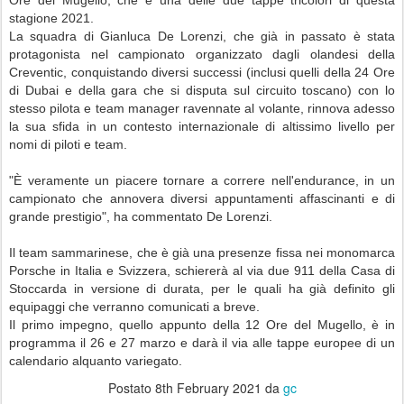
Ore del Mugello, che è una delle due tappe tricolori di questa
stagione 2021.
La squadra di Gianluca De Lorenzi, che già in passato è stata
protagonista nel campionato organizzato dagli olandesi della
Creventic, conquistando diversi successi (inclusi quelli della 24 Ore
di Dubai e della gara che si disputa sul circuito toscano) con lo
stesso pilota e team manager ravennate al volante, rinnova adesso
la sua sfida in un contesto internazionale di altissimo livello per
nomi di piloti e team.
"È veramente un piacere tornare a correre nell'endurance, in un
campionato che annovera diversi appuntamenti affascinanti e di
grande prestigio", ha commentato De Lorenzi.
Il team sammarinese, che è già una presenze fissa nei monomarca
Porsche in Italia e Svizzera, schiererà al via due 911 della Casa di
Stoccarda in versione di durata, per le quali ha già definito gli
equipaggi che verranno comunicati a breve.
Il primo impegno, quello appunto della 12 Ore del Mugello, è in
programma il 26 e 27 marzo e darà il via alle tappe europee di un
calendario alquanto variegato.
Postato
8th February 2021
da
gc