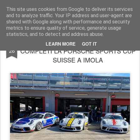
AutoMotoCorse.
Motorsport Random News 280912
This site uses cookies from Google to deliver its services
and to analyze traffic. Your IP address and user-agent are
shared with Google along with performance and security
metrics to ensure quality of service, generate usage
statistics, and to detect and address abuse.
GDL RACING AFFRONTA A RANGHI
JUN
LEARN MORE
GOT IT
COMPLETI LA PORSCHE SPORTS CUP
26
SUISSE A IMOLA