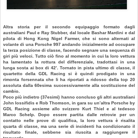
Altra storia per il secondo equipaggio formato dagli
australiani Paul e Ray Stubber, dal locale Bashar Mardini e dal
pilota di Hong Kong Nigel Farmer, che si sono alternati al
volante di una Porsche 997 andando inizialmente ad occupare
la terza posizione di classe, facendo segnare una sequenza di
giri più veloci. Tutto ciò fino al momento in cui la loro vettura
ha lamentato la rottura del differenziale, tradottasi in una
lunga sosta ai box di 42’. Tornato in pista ultimo di classe, il
quartetto della GDL Racing si è quindi prodigato in una
rimonta forsennata che li ha riportati a ridosso della top 20
assoluta dalla 60esima successivamente alla sostituzione del
cambio.
Poco più indietro (37esimi) hanno concluso gli altri australiani
John Iossifidis e Rob Thomson, in gara su un’altra Porsche by
GDL Racing assieme allo svizzero Kurt Thiel e al tedesco
Marco Schelp. Dopo essere partita dalle retrovie per un
contatto nelle prove di qualifica, la loro vettura è risalita
quarta di classe, ma una serie di incidenti ha condizionato il
risultato finale, sebbene sia riuscita a raggiungere il