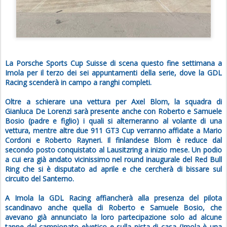
La Porsche Sports Cup Suisse di scena questo fine settimana a
Imola per il terzo dei sei appuntamenti della serie, dove la GDL
Racing scenderà in campo a ranghi completi.
Oltre a schierare una vettura per Axel Blom, la squadra di
Gianluca De Lorenzi sarà presente anche con Roberto e Samuele
Bosio (padre e figlio) i quali si alterneranno al volante di una
vettura, mentre altre due 911 GT3 Cup verranno affidate a Mario
Cordoni e Roberto Rayneri. Il finlandese Blom è reduce dal
secondo posto conquistato al Lausitzring a inizio mese. Un podio
a cui era già andato vicinissimo nel round inaugurale del Red Bull
Ring che si è disputato ad aprile e che cercherà di bissare sul
circuito del Santerno.
A Imola la GDL Racing affiancherà alla presenza del pilota
scandinavo anche quella di Roberto e Samuele Bosio, che
avevano già annunciato la loro partecipazione solo ad alcune
tappe del campionato elvetico e sulla pista di casa (Imola è una