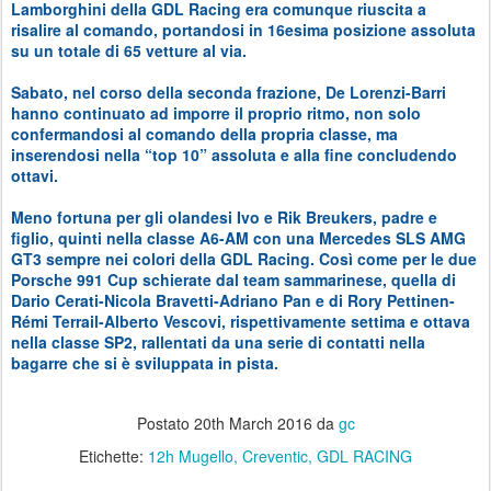
Lamborghini della GDL Racing era comunque riuscita a
risalire al comando, portandosi in 16esima posizione assoluta
su un totale di 65 vetture al via.
Sabato, nel corso della seconda frazione, De Lorenzi-Barri
hanno continuato ad imporre il proprio ritmo, non solo
confermandosi al comando della propria classe, ma
inserendosi nella “top 10” assoluta e alla fine concludendo
ottavi.
Meno fortuna per gli olandesi Ivo e Rik Breukers, padre e
figlio, quinti nella classe A6-AM con una Mercedes SLS AMG
GT3 sempre nei colori della GDL Racing. Così come per le due
Porsche 991 Cup schierate dal team sammarinese, quella di
Dario Cerati-Nicola Bravetti-Adriano Pan e di Rory Pettinen-
Rémi Terrail-Alberto Vescovi, rispettivamente settima e ottava
nella classe SP2, rallentati da una serie di contatti nella
bagarre che si è sviluppata in pista.
Postato
20th March 2016
da
gc
Etichette:
12h Mugello
Creventic
GDL RACING