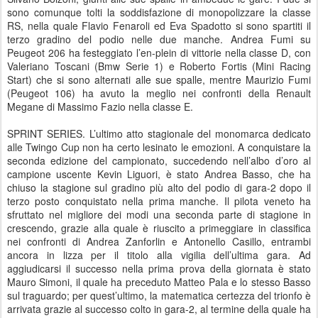
sono comunque tolti la soddisfazione di monopolizzare la classe
RS, nella quale Flavio Fenaroli ed Eva Spadotto si sono spartiti il
terzo gradino del podio nelle due manche. Andrea Fumi su
Peugeot 206 ha festeggiato l’en-plein di vittorie nella classe D, con
Valeriano Toscani (Bmw Serie 1) e Roberto Fortis (Mini Racing
Start) che si sono alternati alle sue spalle, mentre Maurizio Fumi
(Peugeot 106) ha avuto la meglio nei confronti della Renault
Megane di Massimo Fazio nella classe E.
SPRINT SERIES. L’ultimo atto stagionale del monomarca dedicato
alle Twingo Cup non ha certo lesinato le emozioni. A conquistare la
seconda edizione del campionato, succedendo nell’albo d’oro al
campione uscente Kevin Liguori, è stato Andrea Basso, che ha
chiuso la stagione sul gradino più alto del podio di gara-2 dopo il
terzo posto conquistato nella prima manche. Il pilota veneto ha
sfruttato nel migliore dei modi una seconda parte di stagione in
crescendo, grazie alla quale è riuscito a primeggiare in classifica
nei confronti di Andrea Zanforlin e Antonello Casillo, entrambi
ancora in lizza per il titolo alla vigilia dell’ultima gara. Ad
aggiudicarsi il successo nella prima prova della giornata è stato
Mauro Simoni, il quale ha preceduto Matteo Pala e lo stesso Basso
sul traguardo; per quest’ultimo, la matematica certezza del trionfo è
arrivata grazie al successo colto in gara-2, al termine della quale ha