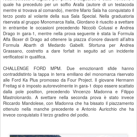
quale ha preceduto per un soffio Aralla (autore di un testacoda
mentre si trovava al comando), mentre Mario Sala ha conquistato il
terzo posto al volante della sua Sala Special. Nella graduatoria
riservata al gruppo Monomarca Italia, Giordano è riuscito a svettare
in entrambe le occasioni precedendo Niccolò Colussi e Andrea
Drago in gara-1, mentre nella prova seguente è stata la Formula
Alfa Boxer di Drago ad ottenere la piazza d’onore davanti all’altra
Formula Abarth di Medardo Gabelli. Sfortuna per Andrea
Grassano, costretto a dare forfait in seguito ad un incidente
verificatosi in qualifica.
CHALLENGE FORD MPM. Due emozionanti sfide hanno
contraddistinto la tappa in terra emiliano del monomarca riservato
alle Ford Ka Plus promosso da Four Project. Il giovane Hermann
Freitag si è imposto autorevolmente in gara-1 dopo essere scattato
dalla pole position, precedendo Vincenzo Madonna e Filippo
Mastrolonardo. A svettare nella seconda prova è stato invece
Riccardo Mandolese, con Madonna che ha bissato il piazzamento
ottenuto nella manche precedente e Antonio Auricchio che ha
invece conquistato il terzo gradino del podio.