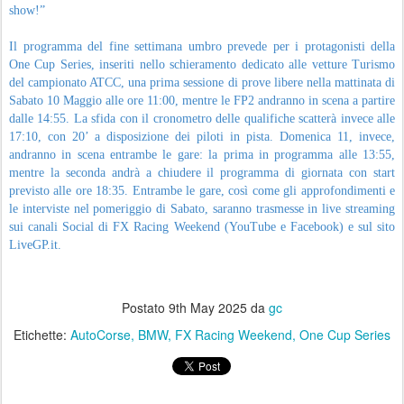
show!”
Il programma del fine settimana umbro prevede per i protagonisti della
One Cup Series, inseriti nello schieramento dedicato alle vetture Turismo
del campionato ATCC, una prima sessione di prove libere nella mattinata di
Sabato 10 Maggio alle ore 11:00, mentre le FP2 andranno in scena a partire
dalle 14:55. La sfida con il cronometro delle qualifiche scatterà invece alle
17:10, con 20’ a disposizione dei piloti in pista. Domenica 11, invece,
andranno in scena entrambe le gare: la prima in programma alle 13:55,
mentre la seconda andrà a chiudere il programma di giornata con start
previsto alle ore 18:35. Entrambe le gare, così come gli approfondimenti e
le interviste nel pomeriggio di Sabato, saranno trasmesse in live streaming
sui canali Social di FX Racing Weekend (YouTube e Facebook) e sul sito
LiveGP.it.
Postato
9th May 2025
da
gc
Etichette:
AutoCorse
BMW
FX Racing Weekend
One Cup Series