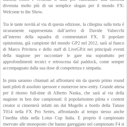
divenuta molto più di un semplice slogan per il mondo FX: 
Welcome to the Show.
Tra le tante novità al via di questa edizione, la ciliegina sulla torta è 
sicuramente rappresentata dall’arrivo di Davide Valsecchi 
all’interno della squadra di commentatori FX. Il popolare 
opinionista, già campione del mondo GP2 nel 2012, sarà al fianco 
di Marco Privitera e dello staff di LiveGP.it nei principali eventi 
della stagione per raccontare le gare ma soprattutto per 
approfondimenti tecnici e retroscena dal paddock, come sempre 
accompagnato dalla sua dose di competenza e simpatia.
In pista saranno chiamati ad affrontarsi sin da questo primo round 
tanti piloti di assoluto spessore e numerose new-entry. Grande attesa 
per il ritorno full-time di Alberto Naska, che sarà al via della 
stagione in ben due campionati: il popolarissimo pilota e content 
creator si cimenterà infatti sin dal Mugello a bordo della Tatuus 
T014 nella FX Pro Series, affrontando al tempo stesso anche 
l’inedita sfida nella Lotus Cup Italia. E proprio il campionato 
riservato alle monoposto che hanno gareggiato nel campionato F4 si 