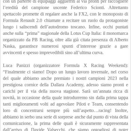
con un parterre di equipaggi agguerriti al via pronti per raccogliere 
l’eredità del campione uscente Federico Scionti. Altrettanto 
spettacolo promette di regalare anche la FX2, con le monoposto di 
Formula Renault 2.0 chiamate a recitare un ruolo da protagoniste 
lungo i saliscendi dell’autodromo toscano. Infine, occhi puntati 
anche sulla “prima” stagionale della Lotus Cup Italia: il monomarca 
organizzato da PB Racing, oltre alla già citata presenza di Alberto 
Naska, garantisce numerosi spunti d’interesse grazie a gare 
avvincenti e spesso imprevedibili sino all’ultima curva.
Luca Panizzi (organizzatore Formula X Racing Weekend): 
“Finalmente ci siamo! Dopo un lungo lavoro invernale, nel corso 
del quale abbiamo anche premiato i nostri campioni 2023 nella 
prestigiosa cornice della Dallara Academy, adesso siamo pronti e 
carichi per il via della nuova stagione. Sarà un’annata ricca di 
novità, in occasione della quale introdurremo sin dalla prima tappa 
tanti miglioramenti volti ad agevolare Piloti e Team, consentendo 
loro di concentrarsi sempre più sull’aspetto…racing! Inoltre, 
abbiamo in serbo una serie di sorprese anche dal punto di vista della 
comunicazione, la prima delle quali è sicuramente rappresentata 
dall’arrivo di Davide Valsecchi, che siamo orgogliosi di poter 