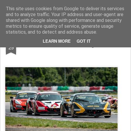
AutoMotoCorse.
Motorsport Random News 280912
This site uses cookies from Google to deliver its services
and to analyze traffic. Your IP address and user-agent are
shared with Google along with performance and security
metrics to ensure quality of service, generate usage
statistics, and to detect and address abuse.
MAY
LEARN MORE
GOT IT
A Varano arriva FX Racing Weekend
29