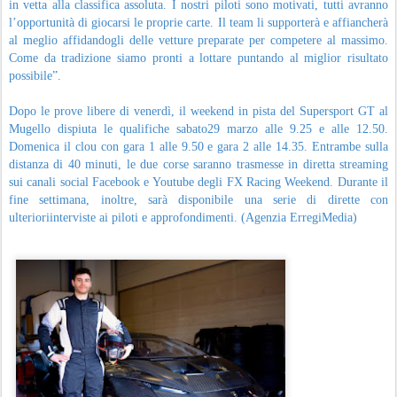
in vetta alla classifica assoluta. I nostri piloti sono motivati, tutti avranno
l’opportunità di giocarsi le proprie carte. Il team li supporterà e affiancherà
al meglio affidandogli delle vetture preparate per competere al massimo.
Come da tradizione siamo pronti a lottare puntando al miglior risultato
possibile”.
Dopo le prove libere di venerdì, il weekend in pista del Supersport GT al
Mugello dispiuta le qualifiche sabato29 marzo alle 9.25 e alle 12.50.
Domenica il clou con gara 1 alle 9.50 e gara 2 alle 14.35. Entrambe sulla
distanza di 40 minuti, le due corse saranno trasmesse in diretta streaming
sui canali social Facebook e Youtube degli FX Racing Weekend. Durante il
fine settimana, inoltre, sarà disponibile una serie di dirette con
ulterioriinterviste ai piloti e approfondimenti. (Agenzia ErregiMedia)