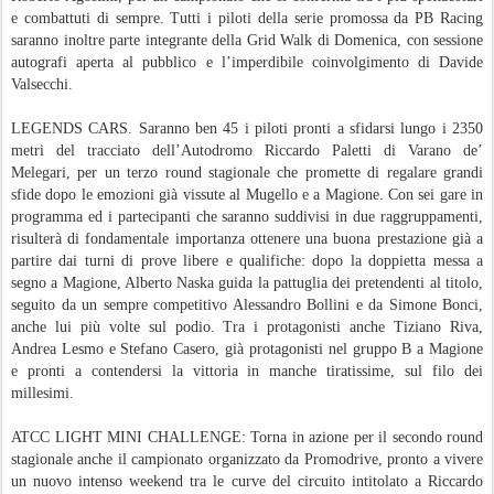
e combattuti di sempre. Tutti i piloti della serie promossa da PB Racing
saranno inoltre parte integrante della Grid Walk di Domenica, con sessione
autografi aperta al pubblico e l’imperdibile coinvolgimento di Davide
Valsecchi.
LEGENDS CARS. Saranno ben 45 i piloti pronti a sfidarsi lungo i 2350
metri del tracciato dell’Autodromo Riccardo Paletti di Varano de’
Melegari, per un terzo round stagionale che promette di regalare grandi
sfide dopo le emozioni già vissute al Mugello e a Magione. Con sei gare in
programma ed i partecipanti che saranno suddivisi in due raggruppamenti,
risulterà di fondamentale importanza ottenere una buona prestazione già a
partire dai turni di prove libere e qualifiche: dopo la doppietta messa a
segno a Magione, Alberto Naska guida la pattuglia dei pretendenti al titolo,
seguito da un sempre competitivo Alessandro Bollini e da Simone Bonci,
anche lui più volte sul podio. Tra i protagonisti anche Tiziano Riva,
Andrea Lesmo e Stefano Casero, già protagonisti nel gruppo B a Magione
e pronti a contendersi la vittoria in manche tiratissime, sul filo dei
millesimi.
ATCC LIGHT MINI CHALLENGE: Torna in azione per il secondo round
stagionale anche il campionato organizzato da Promodrive, pronto a vivere
un nuovo intenso weekend tra le curve del circuito intitolato a Riccardo