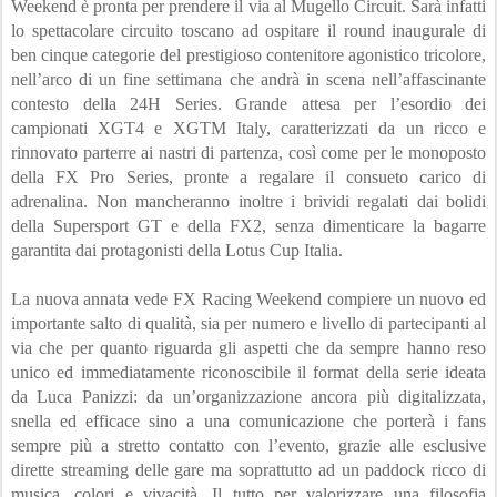
Weekend è pronta per prendere il via al Mugello Circuit. Sarà infatti 
lo spettacolare circuito toscano ad ospitare il round inaugurale di 
ben cinque categorie del prestigioso contenitore agonistico tricolore, 
nell’arco di un fine settimana che andrà in scena nell’affascinante 
contesto della 24H Series. Grande attesa per l’esordio dei 
campionati XGT4 e XGTM Italy, caratterizzati da un ricco e 
rinnovato parterre ai nastri di partenza, così come per le monoposto 
della FX Pro Series, pronte a regalare il consueto carico di 
adrenalina. Non mancheranno inoltre i brividi regalati dai bolidi 
della Supersport GT e della FX2, senza dimenticare la bagarre 
garantita dai protagonisti della Lotus Cup Italia.
La nuova annata vede FX Racing Weekend compiere un nuovo ed 
importante salto di qualità, sia per numero e livello di partecipanti al 
via che per quanto riguarda gli aspetti che da sempre hanno reso 
unico ed immediatamente riconoscibile il format della serie ideata 
da Luca Panizzi: da un’organizzazione ancora più digitalizzata, 
snella ed efficace sino a una comunicazione che porterà i fans 
sempre più a stretto contatto con l’evento, grazie alle esclusive 
dirette streaming delle gare ma soprattutto ad un paddock ricco di 
musica, colori e vivacità. Il tutto per valorizzare una filosofia 