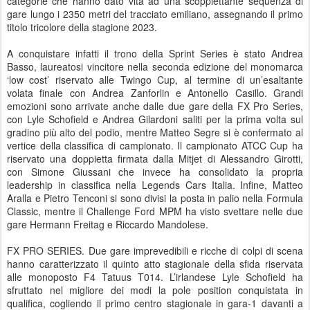
categorie che hanno dato vita ad una scoppiettante sequenza di
gare lungo i 2350 metri del tracciato emiliano, assegnando il primo
titolo tricolore della stagione 2023.
A conquistare infatti il trono della Sprint Series è stato Andrea
Basso, laureatosi vincitore nella seconda edizione del monomarca
‘low cost’ riservato alle Twingo Cup, al termine di un’esaltante
volata finale con Andrea Zanforlin e Antonello Casillo. Grandi
emozioni sono arrivate anche dalle due gare della FX Pro Series,
con Lyle Schofield e Andrea Gilardoni saliti per la prima volta sul
gradino più alto del podio, mentre Matteo Segre si è confermato al
vertice della classifica di campionato. Il campionato ATCC Cup ha
riservato una doppietta firmata dalla Mitjet di Alessandro Girotti,
con Simone Giussani che invece ha consolidato la propria
leadership in classifica nella Legends Cars Italia. Infine, Matteo
Aralla e Pietro Tenconi si sono divisi la posta in palio nella Formula
Classic, mentre il Challenge Ford MPM ha visto svettare nelle due
gare Hermann Freitag e Riccardo Mandolese.
FX PRO SERIES. Due gare imprevedibili e ricche di colpi di scena
hanno caratterizzato il quinto atto stagionale della sfida riservata
alle monoposto F4 Tatuus T014. L’irlandese Lyle Schofield ha
sfruttato nel migliore dei modi la pole position conquistata in
qualifica, cogliendo il primo centro stagionale in gara-1 davanti a