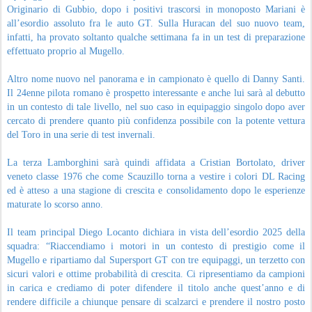
Originario di Gubbio, dopo i positivi trascorsi in monoposto Mariani è
all’esordio assoluto fra le auto GT. Sulla Huracan del suo nuovo team,
infatti, ha provato soltanto qualche settimana fa in un test di preparazione
effettuato proprio al Mugello.
Altro nome nuovo nel panorama e in campionato è quello di Danny Santi.
Il 24enne pilota romano è prospetto interessante e anche lui sarà al debutto
in un contesto di tale livello, nel suo caso in equipaggio singolo dopo aver
cercato di prendere quanto più confidenza possibile con la potente vettura
del Toro in una serie di test invernali.
La terza Lamborghini sarà quindi affidata a Cristian Bortolato, driver
veneto classe 1976 che come Scauzillo torna a vestire i colori DL Racing
ed è atteso a una stagione di crescita e consolidamento dopo le esperienze
maturate lo scorso anno.
Il team principal Diego Locanto dichiara in vista dell’esordio 2025 della
squadra: “Riaccendiamo i motori in un contesto di prestigio come il
Mugello e ripartiamo dal Supersport GT con tre equipaggi, un terzetto con
sicuri valori e ottime probabilità di crescita. Ci ripresentiamo da campioni
in carica e crediamo di poter difendere il titolo anche quest’anno e di
rendere difficile a chiunque pensare di scalzarci e prendere il nostro posto