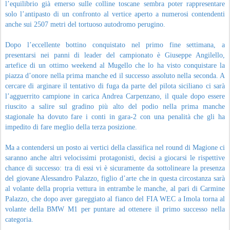
l’equilibrio già emerso sulle colline toscane sembra poter rappresentare
solo l’antipasto di un confronto al vertice aperto a numerosi contendenti
anche sui 2507 metri del tortuoso autodromo perugino.
Dopo l’eccellente bottino conquistato nel primo fine settimana, a
presentarsi nei panni di leader del campionato è Giuseppe Angilello,
artefice di un ottimo weekend al Mugello che lo ha visto conquistare la
piazza d’onore nella prima manche ed il successo assoluto nella seconda. A
cercare di arginare il tentativo di fuga da parte del pilota siciliano ci sarà
l’agguerrito campione in carica Andrea Carpenzano, il quale dopo essere
riuscito a salire sul gradino più alto del podio nella prima manche
stagionale ha dovuto fare i conti in gara-2 con una penalità che gli ha
impedito di fare meglio della terza posizione.
Ma a contendersi un posto ai vertici della classifica nel round di Magione ci
saranno anche altri velocissimi protagonisti, decisi a giocarsi le rispettive
chance di successo: tra di essi vi è sicuramente da sottolineare la presenza
del giovane Alessandro Palazzo, figlio d’arte che in questa circostanza sarà
al volante della propria vettura in entrambe le manche, al pari di Carmine
Palazzo, che dopo aver gareggiato al fianco del FIA WEC a Imola torna al
volante della BMW M1 per puntare ad ottenere il primo successo nella
categoria.