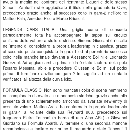
avuto la meglio nei confronti del rientrante Liguori e dello stesso
Simoni. Zanforlin si è aggiudicato il titolo nella graduatoria Over,
precedendo grazie anche al successo colto in gara-2 nell’ordine
Matteo Pala, Amedeo Fico e Marco Brioschi.
LEGENDS CARS ITALIA. Una griglia come di consueto
particolarmente folta ha accompagnato la tappa sul circuito
emiliano delle vetture a stelle e strisce. Simone Giussani è riuscito
nell’intento di consolidare la propria leadership in classifica, grazie
al secondo posto conquistato in gara-1 ed al perentorio successo
colto nella manche finale davanti a Alessandro Bollini e Leonardo
Guerzoni. Ad aggiudicarsi la prima sfida è stato l’autore della pole
Rosario Messina, abile a precedere Giussani e Bollini sul podio
prima di terminare anzitempo gara-2 in seguito ad un contatto
verificatosi all’altezza della curva Ickx.
FORMULA CLASSIC. Non sono mancati i colpi di scena nemmeno
nel campionato riservato alle monoposto storiche, grazie anche alla
presenza di uno schieramento arricchito da svariate new-entry di
assoluto valore. Matteo Aralla ha confermato la propria leadership
in gara-1 al volante della sua Reynard 903, precedendo sul
traguardo Pietro Tenconi (a bordo di una Alba AR1) e Giovanni
Giordano su Formula Abarth. Al termine di una seconda manche
rocambolesca a tagliare per primo il traguardo è stato Tenconi, il