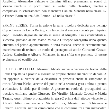
Angilello, Alessandro Palazzo e Carmine Alfano presentarsi al round di
Varano racchiusi in pochi punti ai vertici della classifica, mentre a
completare lo schieramento non mancherà Daniele Manenti nella classe E2
e Franco Barin su una Alfa Romeo 147 nella classe F.
SPRINT SERIES. Torna in azione la serie tricolore dedicata alle Twingo
Cup schierate da Lema Racing, con la caccia al successo pronta per riaprirsi
dopo l’esordio stagionale andato in scena al Mugello. Tra i contendenti al
successo, puntano al bis Mamo Vuolo e Giuseppe Margarito dopo quanto
ottenuto nel primo appuntamento in terra toscana, anche se certamente non
mancheranno di recitare un ruolo da protagonisti anche Giovanni Grasso,
Andrea Zanforlin e Alberto Milanese, in una sfida che promette di essere
avvincente ed equilibrata.
LOTUS CUP ITALIA. Massimo Abbati arriva a Varano da leader della
Lotus Cup Italia e pronto a giocarsi le proprie chance sul circuito di casa. A
lui appaiato al vertice della classifica si presenta anche il campione in
carica Alberto Naska, assente dal podio nella seconda gara umbra e pronto
a rilanciare la sfida per il titolo. A giocare un ruolo da protagonisti sul
tracciato emiliano anche Giuseppe De Virgilio, Maurizio Copetti e Mattia
Targon, quest’ultimo protagonista in gara-2 prima dell’attacco vincente di
Abbati. Attenzione anche a Niccolò Loia, Massimiliano Schiavone e
Roberto Agostini, per un campionato che si conferma tra i più spettacolari