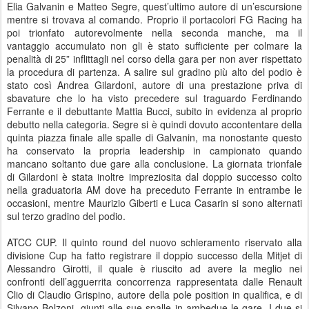
Elia Galvanin e Matteo Segre, quest’ultimo autore di un’escursione
mentre si trovava al comando. Proprio il portacolori FG Racing ha
poi trionfato autorevolmente nella seconda manche, ma il
vantaggio accumulato non gli è stato sufficiente per colmare la
penalità di 25” inflittagli nel corso della gara per non aver rispettato
la procedura di partenza. A salire sul gradino più alto del podio è
stato così Andrea Gilardoni, autore di una prestazione priva di
sbavature che lo ha visto precedere sul traguardo Ferdinando
Ferrante e il debuttante Mattia Bucci, subito in evidenza al proprio
debutto nella categoria. Segre si è quindi dovuto accontentare della
quinta piazza finale alle spalle di Galvanin, ma nonostante questo
ha conservato la propria leadership in campionato quando
mancano soltanto due gare alla conclusione. La giornata trionfale
di Gilardoni è stata inoltre impreziosita dal doppio successo colto
nella graduatoria AM dove ha preceduto Ferrante in entrambe le
occasioni, mentre Maurizio Giberti e Luca Casarin si sono alternati
sul terzo gradino del podio.
ATCC CUP. Il quinto round del nuovo schieramento riservato alla
divisione Cup ha fatto registrare il doppio successo della Mitjet di
Alessandro Girotti, il quale è riuscito ad avere la meglio nei
confronti dell’agguerrita concorrenza rappresentata dalle Renault
Clio di Claudio Grispino, autore della pole position in qualifica, e di
Silvano Bolzoni, giunti alle sue spalle in ambedue le gare. I due si