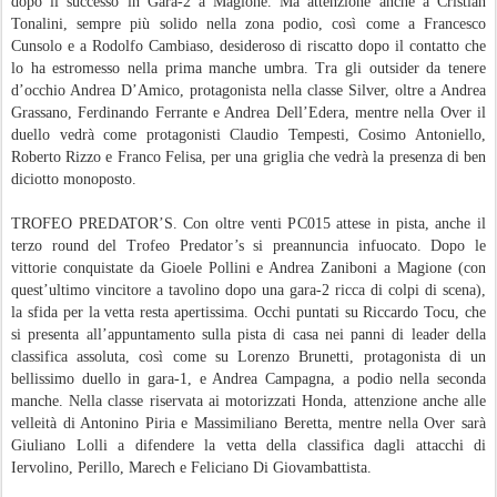
dopo il successo in Gara-2 a Magione. Ma attenzione anche a Cristian
Tonalini, sempre più solido nella zona podio, così come a Francesco
Cunsolo e a Rodolfo Cambiaso, desideroso di riscatto dopo il contatto che
lo ha estromesso nella prima manche umbra. Tra gli outsider da tenere
d’occhio Andrea D’Amico, protagonista nella classe Silver, oltre a Andrea
Grassano, Ferdinando Ferrante e Andrea Dell’Edera, mentre nella Over il
duello vedrà come protagonisti Claudio Tempesti, Cosimo Antoniello,
Roberto Rizzo e Franco Felisa, per una griglia che vedrà la presenza di ben
diciotto monoposto.
TROFEO PREDATOR’S. Con oltre venti PC015 attese in pista, anche il
terzo round del Trofeo Predator’s si preannuncia infuocato. Dopo le
vittorie conquistate da Gioele Pollini e Andrea Zaniboni a Magione (con
quest’ultimo vincitore a tavolino dopo una gara-2 ricca di colpi di scena),
la sfida per la vetta resta apertissima. Occhi puntati su Riccardo Tocu, che
si presenta all’appuntamento sulla pista di casa nei panni di leader della
classifica assoluta, così come su Lorenzo Brunetti, protagonista di un
bellissimo duello in gara-1, e Andrea Campagna, a podio nella seconda
manche. Nella classe riservata ai motorizzati Honda, attenzione anche alle
velleità di Antonino Piria e Massimiliano Beretta, mentre nella Over sarà
Giuliano Lolli a difendere la vetta della classifica dagli attacchi di
Iervolino, Perillo, Marech e Feliciano Di Giovambattista.