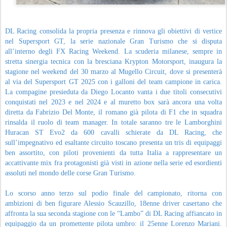
DL Racing consolida la propria presenza e rinnova gli obiettivi di vertice
nel Supersport GT, la serie nazionale Gran Turismo che si disputa
all’interno degli FX Racing Weekend. La scuderia milanese, sempre in
stretta sinergia tecnica con la bresciana Krypton Motorsport, inaugura la
stagione nel weekend del 30 marzo al Mugello Circuit, dove si presenterà
al via del Supersport GT 2025 con i galloni del team campione in carica.
La compagine presieduta da Diego Locanto vanta i due titoli consecutivi
conquistati nel 2023 e nel 2024 e al muretto box sarà ancora una volta
diretta da Fabrizio Del Monte, il romano già pilota di F1 che in squadra
rinsalda il ruolo di team manager. In totale saranno tre le Lamborghini
Huracan ST Evo2 da 600 cavalli schierate da DL Racing, che
sull’impegnativo ed esaltante circuito toscano presenta un tris di equipaggi
ben assortito, con piloti provenienti da tutta Italia a rappresentare un
accattivante mix fra protagonisti già visti in azione nella serie ed esordienti
assoluti nel mondo delle corse Gran Turismo.
Lo scorso anno terzo sul podio finale del campionato, ritorna con
ambizioni di ben figurare Alessio Scauzillo, 18enne driver casertano che
affronta la sua seconda stagione con le “Lambo” di DL Racing affiancato in
equipaggio da un promettente pilota umbro: il 25enne Lorenzo Mariani.