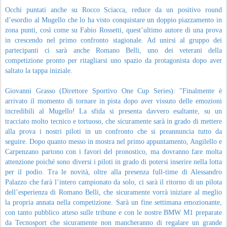
Occhi puntati anche su Rocco Sciacca, reduce da un positivo round
d’esordio al Mugello che lo ha visto conquistare un doppio piazzamento in
zona punti, così come su Fabio Rossetti, quest’ultimo autore di una prova
in crescendo nel primo confronto stagionale. Ad unirsi al gruppo dei
partecipanti ci sarà anche Romano Belli, uno dei veterani della
competizione pronto per ritagliarsi uno spazio da protagonista dopo aver
saltato la tappa iniziale.
Giovanni Grasso (Direttore Sportivo One Cup Series): "Finalmente è
arrivato il momento di tornare in pista dopo aver vissuto delle emozioni
incredibili al Mugello! La sfida si presenta davvero esaltante, su un
tracciato molto tecnico e tortuoso, che sicuramente sarà in grado di mettere
alla prova i nostri piloti in un confronto che si preannuncia tutto da
seguire. Dopo quanto messo in mostra nel primo appuntamento, Angilello e
Carpenzano partono con i favori del pronostico, ma dovranno fare molta
attenzione poiché sono diversi i piloti in grado di potersi inserire nella lotta
per il podio. Tra le novità, oltre alla presenza full-time di Alessandro
Palazzo che farà l’intero campionato da solo, ci sarà il ritorno di un pilota
dell’esperienza di Romano Belli, che sicuramente vorrà iniziare al meglio
la propria annata nella competizione. Sarà un fine settimana emozionante,
con tanto pubblico atteso sulle tribune e con le nostre BMW M1 preparate
da Tecnosport che sicuramente non mancheranno di regalare un grande