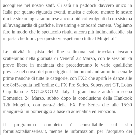
accogliere nel nostro staff. Ci sarà un paddock davvero unico in 
Italia per quanto riguarda eventi, musica e colore, mentre le nostre 
dirette streaming saranno rese ancora più coinvolgenti da un sistema 
all’avanguardia di grafiche, live timing e onboard camera. Vogliamo 
fare in modo che lo spettacolo risulti ancora più indimenticabile, sia 
in pista che fuori: per questo vi aspettiamo tutti al Mugello!”
Le attività in pista del fine settimana sul tracciato toscano 
scatteranno nella giornata di Venerdì 22 Marzo, con le sessioni di 
prove libere in mattinata che precederanno le varie qualifiche 
previste nel corso del pomeriggio. L’indomani andranno in scena le 
prime manche di tutte le categorie, con FX2 che aprirà le danze alle 
ore 8:45seguita nell’ordine da FX Pro Series, Supersport GT, Lotus 
Cup Italia e XGT4/XGTM Italy. Il gran finale andrà in scena 
Domenica 24 Marzo, subito dopo la conclusione della Hankook 
12h Mugello, con gara-2 della FX Pro Series che alle 15:30 
inaugurerà un pomeriggio a base di adrenalina ed emozioni.
Il programma completo è consultabile sul sito 
formulaxitalianseries.it, mentre le informazioni per l’acquisto dei 