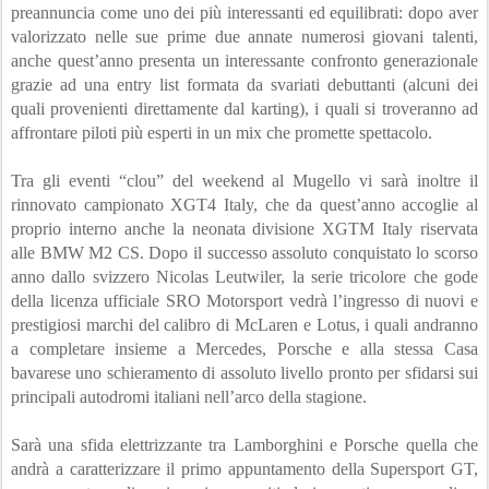
preannuncia come uno dei più interessanti ed equilibrati: dopo aver 
valorizzato nelle sue prime due annate numerosi giovani talenti, 
anche quest’anno presenta un interessante confronto generazionale 
grazie ad una entry list formata da svariati debuttanti (alcuni dei 
quali provenienti direttamente dal karting), i quali si troveranno ad 
affrontare piloti più esperti in un mix che promette spettacolo.
Tra gli eventi “clou” del weekend al Mugello vi sarà inoltre il 
rinnovato campionato XGT4 Italy, che da quest’anno accoglie al 
proprio interno anche la neonata divisione XGTM Italy riservata 
alle BMW M2 CS. Dopo il successo assoluto conquistato lo scorso 
anno dallo svizzero Nicolas Leutwiler, la serie tricolore che gode 
della licenza ufficiale SRO Motorsport vedrà l’ingresso di nuovi e 
prestigiosi marchi del calibro di McLaren e Lotus, i quali andranno 
a completare insieme a Mercedes, Porsche e alla stessa Casa 
bavarese uno schieramento di assoluto livello pronto per sfidarsi sui 
principali autodromi italiani nell’arco della stagione.
Sarà una sfida elettrizzante tra Lamborghini e Porsche quella che 
andrà a caratterizzare il primo appuntamento della Supersport GT, 