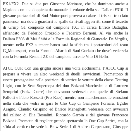
FX1/FX2. Due su due per Giuseppe Marinaro, che ha dominato anche a
Magione con una doppietta da manuale al volante della sua Dallara F310. Il
giovane portacolori di Sud Motorsport proverà a calare il tris sul tracciato
parmense, ma dovrà guardarsi le spalle da rivali agguerriti come il terzetto
di Griiip G1 composto dal campione FX1 in carica Enrico Battaglia,
affiancato da Federico Crozzolo e Federico Bernoni. Al via anche la
Dallara F308 di Mei Shibi e la Formula Regional di Giancarlo De Virgilis,
mentre nella FX2 a tenere banco sarà la sfida tra i portacolori del team
G_Motorsport, con la Formula Abarth di Saul Gorlato che dovrà vedersela
con la Formula Renault 2.0 del campione uscente Vito Di Bello.
ATCC CUP. Con una griglia ancora una volta ricchissima, l’ATCC Cup si
prepara a vivere un altro weekend di duelli ravvicinati. Promettono di
essere protagoniste nelle posizioni di vertice le vetture della classe Touring
Light, con le Seat Supercopa del duo Bolzoni-Marchesini e di Lorenzo
Semprini (Bolza Corse) che dovranno vedersela con quelle di Stefano
Pallotti e Fabio Rossetti (Pro Race), mentre non mancheranno le emozioni
nella sfida che vedrà in gara le Clio Cup di Gianpiero Fornara, Egidio
Aragno, Claudio Grispino ed Enrico Meneghetti vedersela con avversari
del calibro di Elia Bossalini, Riccardo Garbin e del giovane Francesco
Bolzoni. Promette di regalare grande spettacolo la One Cup Series, con la
sfida al vertice che vede le Bmw Serie 1 di Andrea Carpenzano, Giuseppe