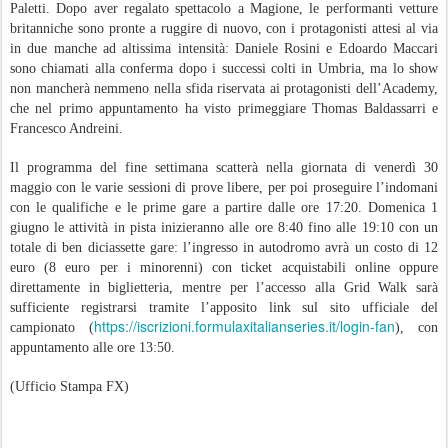
Paletti. Dopo aver regalato spettacolo a Magione, le performanti vetture
britanniche sono pronte a ruggire di nuovo, con i protagonisti attesi al via
in due manche ad altissima intensità: Daniele Rosini e Edoardo Maccari
sono chiamati alla conferma dopo i successi colti in Umbria, ma lo show
non mancherà nemmeno nella sfida riservata ai protagonisti dell’Academy,
che nel primo appuntamento ha visto primeggiare Thomas Baldassarri e
Francesco Andreini.
Il programma del fine settimana scatterà nella giornata di venerdì 30
maggio con le varie sessioni di prove libere, per poi proseguire l’indomani
con le qualifiche e le prime gare a partire dalle ore 17:20. Domenica 1
giugno le attività in pista inizieranno alle ore 8:40 fino alle 19:10 con un
totale di ben diciassette gare: l’ingresso in autodromo avrà un costo di 12
euro (8 euro per i minorenni) con ticket acquistabili online oppure
direttamente in biglietteria, mentre per l’accesso alla Grid Walk sarà
sufficiente registrarsi tramite l’apposito link sul sito ufficiale del
https://iscrizioni.formulaxitalianseries.it/login-fan
campionato (
), con
appuntamento alle ore 13:50.
(Ufficio Stampa FX)