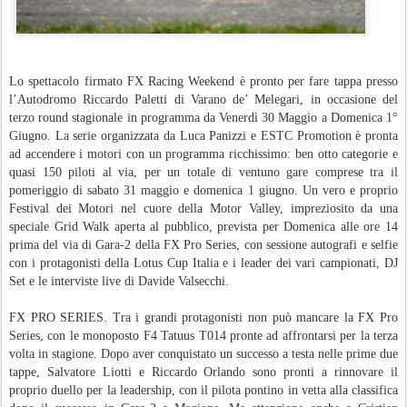
Lo spettacolo firmato FX Racing Weekend è pronto per fare tappa presso
l’Autodromo Riccardo Paletti di Varano de’ Melegari, in occasione del
terzo round stagionale in programma da Venerdì 30 Maggio a Domenica 1°
Giugno. La serie organizzata da Luca Panizzi e ESTC Promotion è pronta
ad accendere i motori con un programma ricchissimo: ben otto categorie e
quasi 150 piloti al via, per un totale di ventuno gare comprese tra il
pomeriggio di sabato 31 maggio e domenica 1 giugno. Un vero e proprio
Festival dei Motori nel cuore della Motor Valley, impreziosito da una
speciale Grid Walk aperta al pubblico, prevista per Domenica alle ore 14
prima del via di Gara-2 della FX Pro Series, con sessione autografi e selfie
con i protagonisti della Lotus Cup Italia e i leader dei vari campionati, DJ
Set e le interviste live di Davide Valsecchi.
FX PRO SERIES. Tra i grandi protagonisti non può mancare la FX Pro
Series, con le monoposto F4 Tatuus T014 pronte ad affrontarsi per la terza
volta in stagione. Dopo aver conquistato un successo a testa nelle prime due
tappe, Salvatore Liotti e Riccardo Orlando sono pronti a rinnovare il
proprio duello per la leadership, con il pilota pontino in vetta alla classifica