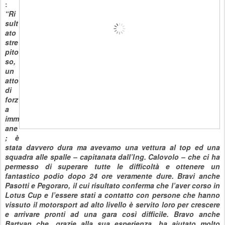
:
“Ri
sult
ato
stre
pito
so,
un
atto
di
forz
a
imm
ane
; è
stata davvero dura ma avevamo una vettura al top ed una
squadra alle spalle – capitanata dall’Ing. Calovolo – che ci ha
permesso di superare tutte le difficoltà e ottenere un
fantastico podio dopo 24 ore veramente dure. Bravi anche
Pasotti e Pegoraro, il cui risultato conferma che l’aver corso in
Lotus Cup e l’essere stati a contatto con persone che hanno
vissuto il motorsport ad alto livello è servito loro per crescere
e arrivare pronti ad una gara così difficile. Bravo anche
Bartyan che, grazie alla sua esperienza, ha aiutato molto