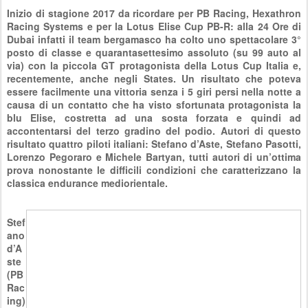
Inizio di stagione 2017 da ricordare per PB Racing, Hexathron
Racing Systems e per la Lotus Elise Cup PB-R: alla 24 Ore di
Dubai infatti il team bergamasco ha colto uno spettacolare 3°
posto di classe e quarantasettesimo assoluto (su 99 auto al
via) con la piccola GT protagonista della Lotus Cup Italia e,
recentemente, anche negli States. Un risultato che poteva
essere facilmente una vittoria senza i 5 giri persi nella notte a
causa di un contatto che ha visto sfortunata protagonista la
blu Elise, costretta ad una sosta forzata e quindi ad
accontentarsi del terzo gradino del podio. Autori di questo
risultato quattro piloti italiani: Stefano d’Aste, Stefano Pasotti,
Lorenzo Pegoraro e Michele Bartyan, tutti autori di un’ottima
prova nonostante le difficili condizioni che caratterizzano la
classica endurance mediorientale.
Stef
ano
d’A
ste
(PB
Rac
ing)