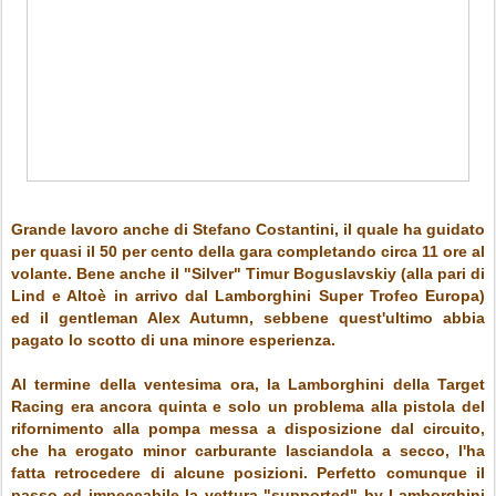
Grande lavoro anche di Stefano Costantini, il quale ha guidato
per quasi il 50 per cento della gara completando circa 11 ore al
volante. Bene anche il "Silver" Timur Boguslavskiy (alla pari di
Lind e Altoè in arrivo dal Lamborghini Super Trofeo Europa)
ed il gentleman Alex Autumn, sebbene quest'ultimo abbia
pagato lo scotto di una minore esperienza.
Al termine della ventesima ora, la Lamborghini della Target
Racing era ancora quinta e solo un problema alla pistola del
rifornimento alla pompa messa a disposizione dal circuito,
che ha erogato minor carburante lasciandola a secco, l'ha
fatta retrocedere di alcune posizioni. Perfetto comunque il
passo ed impeccabile la vettura "supported" by Lamborghini