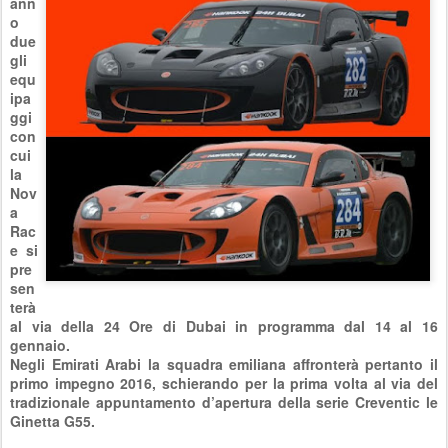
ann
o
due
gli
equ
ipa
ggi
con
cui
la
Nov
a
Rac
e si
pre
sen
terà
al via della 24 Ore di Dubai in programma dal 14 al 16
gennaio.
Negli Emirati Arabi la squadra emiliana affronterà pertanto il
primo impegno 2016, schierando per la prima volta al via del
tradizionale appuntamento d’apertura della serie Creventic le
Ginetta G55.