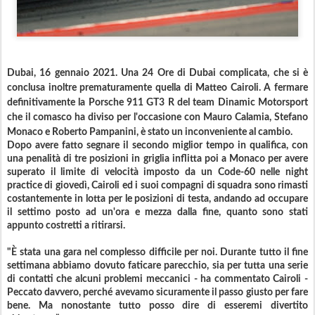
Dubai, 16 gennaio 2021. Una 24 Ore di Dubai complicata, che si è
conclusa inoltre prematuramente quella di Matteo Cairoli. A fermare
definitivamente la Porsche 911 GT3 R del team Dinamic Motorsport
che il comasco ha diviso per l'occasione con Mauro Calamia, Stefano
Monaco e Roberto Pampanini, è stato un inconveniente al cambio.
Dopo avere fatto segnare il secondo miglior tempo in qualifica, con
una penalità di tre posizioni in griglia inflitta poi a Monaco per avere
superato il limite di velocità imposto da un Code-60 nelle night
practice di giovedì, Cairoli ed i suoi compagni di squadra sono rimasti
costantemente in lotta per le posizioni di testa, andando ad occupare
il settimo posto ad un'ora e mezza dalla fine, quanto sono stati
appunto costretti a ritirarsi.
"È stata una gara nel complesso difficile per noi. Durante tutto il fine
settimana abbiamo dovuto faticare parecchio, sia per tutta una serie
di contatti che alcuni problemi meccanici - ha commentato Cairoli -
Peccato davvero, perché avevamo sicuramente il passo giusto per fare
bene. Ma nonostante tutto posso dire di esseremi divertito