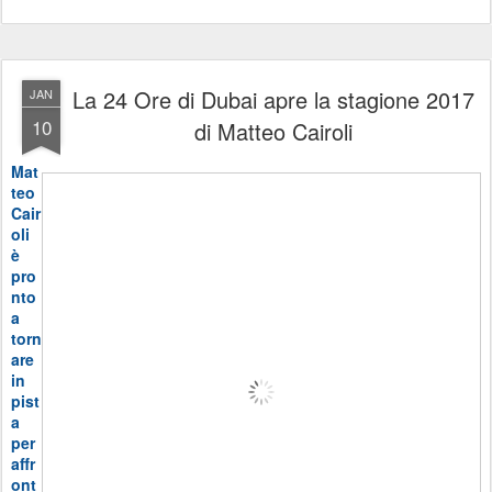
La 24 Ore di Dubai apre la stagione 2017
JAN
10
di Matteo Cairoli
Mat
teo
Cair
oli
è
pro
nto
a
torn
are
in
pist
a
per
affr
ont