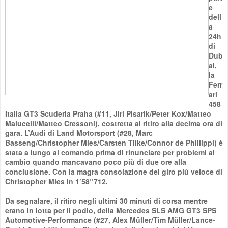
e
dell
a
24h
di
Dub
ai,
la
Ferr
ari
458
Italia GT3 Scuderia Praha (#11, Jiri Pisarik/Peter Kox/Matteo
Malucelli/Matteo Cressoni), costretta al ritiro alla decima ora di
gara. L’Audi di Land Motorsport (#28, Marc
Basseng/Christopher Mies/Carsten Tilke/Connor de Phillippi) è
stata a lungo al comando prima di rinunciare per problemi al
cambio quando mancavano poco più di due ore alla
conclusione. Con la magra consolazione del giro più veloce di
Christopher Mies in 1’58’’712.
Da segnalare, il ritiro negli ultimi 30 minuti di corsa mentre
erano in lotta per il podio, della Mercedes SLS AMG GT3 SPS
Automotive-Performance (#27, Alex Müller/Tim Müller/Lance-