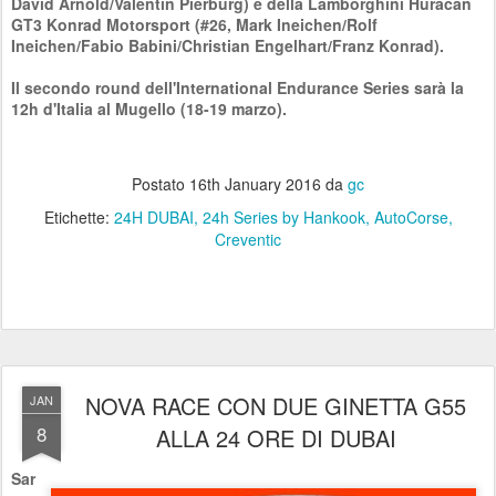
David Arnold/Valentin Pierburg) e della Lamborghini Huracan
GT3 Konrad Motorsport (#26, Mark Ineichen/Rolf
Ineichen/Fabio Babini/Christian Engelhart/Franz Konrad).
Il secondo round dell'International Endurance Series sarà la
12h d'Italia al Mugello (18-19 marzo).
Postato
16th January 2016
da
gc
Etichette:
24H DUBAI
24h Series by Hankook
AutoCorse
Creventic
NOVA RACE CON DUE GINETTA G55
JAN
8
ALLA 24 ORE DI DUBAI
Sar