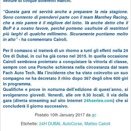
vetture di cinque differenti marchi.
“Questa gara mi servirà anche a preparare la mia stagione.
Sono contento di prendervi parte con il team Manthey Racing,
che a mio parere è il migliore del lotto. Va anche detto che il
BoP è a nostro favore, perché potremo usufruire di restrittori
più larghi di qualche millimetro. Sicuramente puntiamo molto
in alto”
- ha commentato Cairoli.
Per il comasco si tratterà di un ritorno a tutti gli effetti nella 24
Ore di Dubai, in cui ha già corso nel 2015. In quella occasione
Cairoli sembrava proiettato a conquistare la vittoria di classe,
sempre con una Porsche schierata nella circostanza dal team
Fach Auto Tech. Ma l’incidente che ha visto coinvolto un suo
compagno ne ha decretato il ritiro dopo 367 degli oltre 600 giri
in programma.
Qualifiche e prove in notturna dell’edizione di quest’anno, si
svolgeranno giovedì. Venerdì, alle ore 9.30 locali, il via della
gara (diretta streaming sul sito internet
24hseries.com
) che si
concluderà il giorno successivo.
Postato
10th January 2017
da
gc
Etichette:
24H DUBAI
AutoCorse
Matteo Cairoli