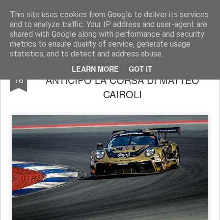
AutoMotoCorse.
Motorsport Random News 280912
This site uses cookies from Google to deliver its services
and to analyze traffic. Your IP address and user-agent are
shared with Google along with performance and security
metrics to ensure quality of service, generate usage
statistics, and to detect and address abuse.
24H DI DUBAI, SI CONCLUDE IN
JAN
LEARN MORE
GOT IT
ANTICIPO LA CORSA DI MATTEO
16
CAIROLI