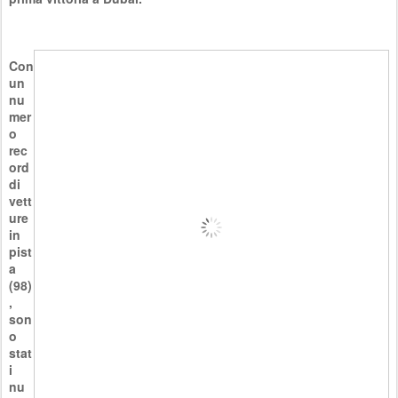
Con
un
nu
mer
o
rec
ord
di
vett
ure
in
pist
a
(98)
,
son
o
stat
i
nu