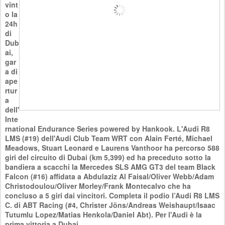
vint
o la
24h
di
Dub
ai,
gar
a di
ape
rtur
a
dell'
Inte
rnational Endurance Series powered by Hankook. L'Audi R8
LMS (#19) dell'Audi Club Team WRT con Alain Ferté, Michael
Meadows, Stuart Leonard e Laurens Vanthoor ha percorso 588
giri del circuito di Dubai (km 5,399) ed ha preceduto sotto la
bandiera a scacchi la Mercedes SLS AMG GT3 del team Black
Falcon (#16) affidata a Abdulaziz Al Faisal/Oliver Webb/Adam
Christodoulou/Oliver Morley/Frank Montecalvo che ha
concluso a 5 giri dai vincitori. Completa il podio l’Audi R8 LMS
C. di ABT Racing (#4, Christer Jöns/Andreas Weishaupt/Isaac
Tutumlu Lopez/Matias Henkola/Daniel Abt). Per l'Audi è la
prima vittoria a Dubai.