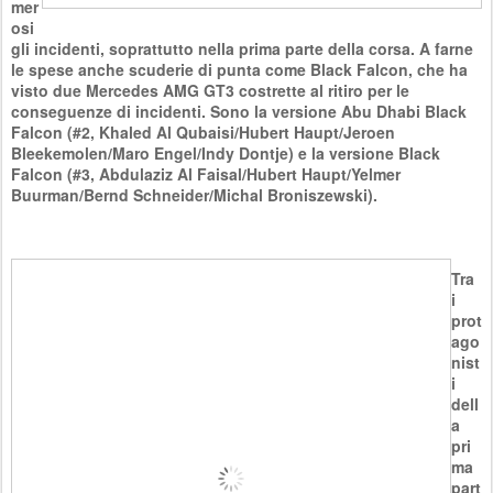
mer
osi
gli incidenti, soprattutto nella prima parte della corsa. A farne
le spese anche scuderie di punta come Black Falcon, che ha
visto due Mercedes AMG GT3 costrette al ritiro per le
conseguenze di incidenti. Sono la versione Abu Dhabi Black
Falcon (#2, Khaled Al Qubaisi/Hubert Haupt/Jeroen
Bleekemolen/Maro Engel/Indy Dontje) e la versione Black
Falcon (#3, Abdulaziz Al Faisal/Hubert Haupt/Yelmer
Buurman/Bernd Schneider/Michal Broniszewski).
Tra
i
prot
ago
nist
i
dell
a
pri
ma
part