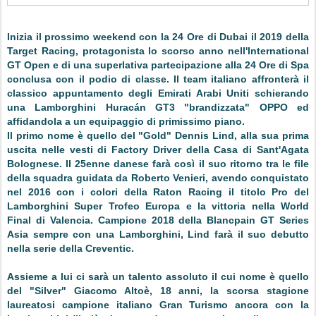
Inizia il prossimo weekend con la 24 Ore di Dubai il 2019 della
Target Racing, protagonista lo scorso anno nell'International
GT Open e di una superlativa partecipazione alla 24 Ore di Spa
conclusa con il podio di classe. Il team italiano affronterà il
classico appuntamento degli Emirati Arabi Uniti schierando
una Lamborghini Huracán GT3 "brandizzata" OPPO ed
affidandola a un equipaggio di primissimo piano.
Il primo nome è quello del "Gold" Dennis Lind, alla sua prima
uscita nelle vesti di Factory Driver della Casa di Sant'Agata
Bolognese. Il 25enne danese farà così il suo ritorno tra le file
della squadra guidata da Roberto Venieri, avendo conquistato
nel 2016 con i colori della Raton Racing il titolo Pro del
Lamborghini Super Trofeo Europa e la vittoria nella World
Final di Valencia. Campione 2018 della Blancpain GT Series
Asia sempre con una Lamborghini, Lind farà il suo debutto
nella serie della Creventic.
Assieme a lui ci sarà un talento assoluto il cui nome è quello
del "Silver" Giacomo Altoè, 18 anni, la scorsa stagione
laureatosi campione italiano Gran Turismo ancora con la