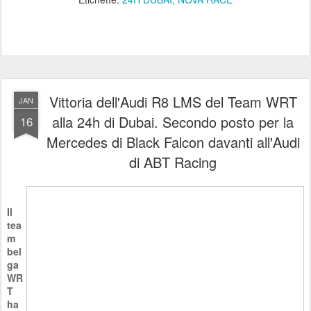
Vittoria dell'Audi R8 LMS del Team WRT
JAN
alla 24h di Dubai. Secondo posto per la
16
Mercedes di Black Falcon davanti all'Audi
di ABT Racing
Il
tea
m
bel
ga
WR
T
ha