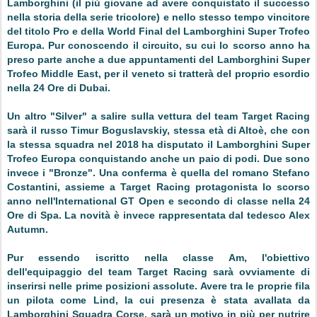
Lamborghini (il più giovane ad avere conquistato il successo
nella storia della serie tricolore) e nello stesso tempo vincitore
del titolo Pro e della World Final del Lamborghini Super Trofeo
Europa. Pur conoscendo il circuito, su cui lo scorso anno ha
preso parte anche a due appuntamenti del Lamborghini Super
Trofeo Middle East, per il veneto si tratterà del proprio esordio
nella 24 Ore di Dubai.
Un altro "Silver" a salire sulla vettura del team Target Racing
sarà il russo Timur Boguslavskiy, stessa età di Altoè, che con
la stessa squadra nel 2018 ha disputato il Lamborghini Super
Trofeo Europa conquistando anche un paio di podi. Due sono
invece i "Bronze". Una conferma è quella del romano Stefano
Costantini, assieme a Target Racing protagonista lo scorso
anno nell'International GT Open e secondo di classe nella 24
Ore di Spa. La novità è invece rappresentata dal tedesco Alex
Autumn.
Pur essendo iscritto nella classe Am, l'obiettivo
dell'equipaggio del team Target Racing sarà ovviamente di
inserirsi nelle prime posizioni assolute. Avere tra le proprie fila
un pilota come Lind, la cui presenza è stata avallata da
Lamborghini Squadra Corse, sarà un motivo in più per nutrire