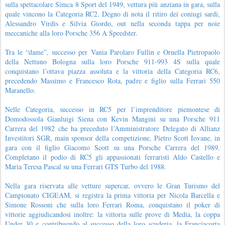
sulla spettacolare Simca 8 Sport del 1949, vettura più anziana in gara, sulla
quale vincono la Categoria RC2. Degno di nota il ritiro dei coniugi sardi,
Alessandro Virdis e Silvia Giordo, out nella seconda tappa per noie
meccaniche alla loro Porsche 356 A Speedster.
Tra le “dame”, successo per Vania Parolaro Fullin e Ornella Pietropaolo
della Nettuno Bologna sulla loro Porsche 911-993 4S sulla quale
conquistano l’ottava piazza assoluta e la vittoria della Categoria RC6,
precedendo Massimo e Francesco Rota, padre e figlio sulla Ferrari 550
Maranello.
Nelle Categoria, successo in RC5 per l’imprenditore piemontese di
Domodossola Gianluigi Siena con Kevin Mangini su una Porsche 911
Carrera del 1982 che ha preceduto l’Amministratore Delegato di Allianz
Investitori SGR, main sponsor della competizione, Pietro Scott Iovane, in
gara con il figlio Giacomo Scott su una Porsche Carrera del 1989.
Completano il podio di RC5 gli appassionati ferraristi Aldo Castello e
Maria Teresa Pascal su una Ferrari GTS Turbo del 1988.
Nella gara riservata alle vetture supercar, ovvero le Gran Turismo del
Campionato CIGEAM, si registra la prima vittoria per Nicola Barcella e
Simone Rossoni che sulla loro Ferrari Roma, conquistano il poker di
vittorie aggiudicandosi inoltre: la vittoria sulle prove di Media, la coppa
Under 30 e contribuendo al successo della loro scuderia, la Franciacorta