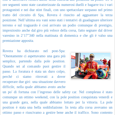
ore seguenti sono state caratterizzate da numerosi duelli e bagarre tra i vari
protagonisti e nei due stint finali, con uno spettacolare sorpasso nel primo
tratto del circuito di Spa, Rovera è riuscito ad agguantare la terza
posizione. Nell’ultima ora vani sono stati i tentativi di guadagnare ulteriore
terreno e sul traguardo è così arrivato un podio comunque di prestigio,
impreziosito anche dal giro più veloce della corsa, fatto segnare dal driver
varesino in 2’17”340 nella mattinata di domenica e che gli è valso una
premiazione apposita.
Rovera ha dichiarato nel post-Spa:
“Onestamente ci aspettavamo una gara più
semplice, partendo dalla pole position.
Quando sei al comando puoi gestire il
passo. La foratura è stata un duro colpo,
perché ci siamo ritrovati a dover
recuperare due giri: una situazione davvero
difficile, nella quale abbiamo avuto anche
un po' di fortuna con l’ingresso delle safety car. Nel complesso è stato
comunque un ottimo weekend, con la pole position conquistata venerdì e
una grande gara, nella quale abbiamo lottato per la vittoria. La pole
position è stata una bella soddisfazione. In testa alla corsa avevamo un
ottimo passo e riuscivamo a gestire bene anche il traffico. Sono contento