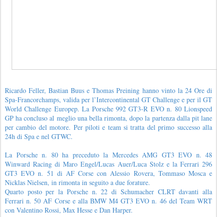
Ricardo Feller, Bastian Buus e Thomas Preining hanno vinto la 24 Ore di
Spa-Francorchamps, valida per l’Intercontinental GT Challenge e per il GT
World Challenge Europep. La Porsche 992 GT3-R EVO n. 80 Lionspeed
GP ha concluso al meglio una bella rimonta, dopo la partenza dalla pit lane
per cambio del motore. Per piloti e team si tratta del primo successo alla
24h di Spa e nel GTWC.
La Porsche n. 80 ha preceduto la Mercedes AMG GT3 EVO n. 48
Winward Racing di Maro Engel/Lucas Auer/Luca Stolz e la Ferrari 296
GT3 EVO n. 51 di AF Corse con Alessio Rovera, Tommaso Mosca e
Nicklas Nielsen, in rimonta in seguito a due forature.
Quarto posto per la Porsche n. 22 di Schumacher CLRT davanti alla
Ferrari n. 50 AF Corse e alla BMW M4 GT3 EVO n. 46 del Team WRT
con Valentino Rossi, Max Hesse e Dan Harper.