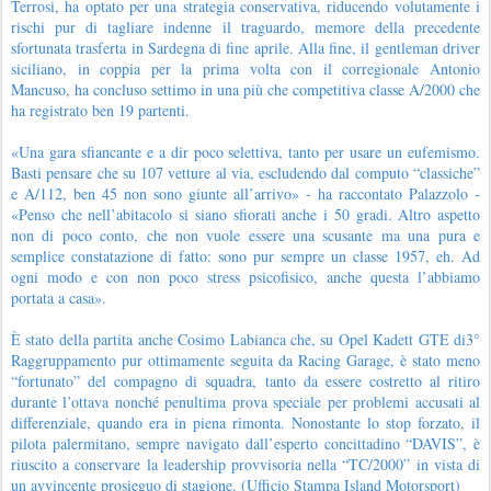
Terrosi, ha optato per una strategia conservativa, riducendo volutamente i
rischi pur di tagliare indenne il traguardo, memore della precedente
sfortunata trasferta in Sardegna di fine aprile. Alla fine, il gentleman driver
siciliano, in coppia per la prima volta con il corregionale Antonio
Mancuso, ha concluso settimo in una più che competitiva classe A/2000 che
ha registrato ben 19 partenti.
«Una gara sfiancante e a dir poco selettiva, tanto per usare un eufemismo.
Basti pensare che su 107 vetture al via, escludendo dal computo “classiche”
e A/112, ben 45 non sono giunte all’arrivo» - ha raccontato Palazzolo -
«Penso che nell’abitacolo si siano sfiorati anche i 50 gradi. Altro aspetto
non di poco conto, che non vuole essere una scusante ma una pura e
semplice constatazione di fatto: sono pur sempre un classe 1957, eh. Ad
ogni modo e con non poco stress psicofisico, anche questa l’abbiamo
portata a casa».
È stato della partita anche Cosimo Labianca che, su Opel Kadett GTE di3°
Raggruppamento pur ottimamente seguita da Racing Garage, è stato meno
“fortunato” del compagno di squadra, tanto da essere costretto al ritiro
durante l’ottava nonché penultima prova speciale per problemi accusati al
differenziale, quando era in piena rimonta. Nonostante lo stop forzato, il
pilota palermitano, sempre navigato dall’esperto concittadino “DAVIS”, è
riuscito a conservare la leadership provvisoria nella “TC/2000” in vista di
un avvincente prosieguo di stagione. (Ufficio Stampa Island Motorsport)