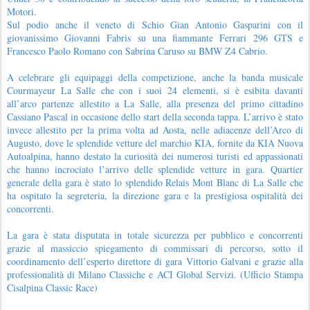
Motori.
Sul podio anche il veneto di Schio Gian Antonio Gasparini con il
giovanissimo Giovanni Fabris su una fiammante Ferrari 296 GTS e
Francesco Paolo Romano con Sabrina Caruso su BMW Z4 Cabrio.
A celebrare gli equipaggi della competizione, anche la banda musicale
Courmayeur La Salle che con i suoi 24 elementi, si è esibita davanti
all’arco partenze allestito a La Salle, alla presenza del primo cittadino
Cassiano Pascal in occasione dello start della seconda tappa. L’arrivo è stato
invece allestito per la prima volta ad Aosta, nelle adiacenze dell’Arco di
Augusto, dove le splendide vetture del marchio KIA, fornite da KIA Nuova
Autoalpina, hanno destato la curiosità dei numerosi turisti ed appassionati
che hanno incrociato l’arrivo delle splendide vetture in gara. Quartier
generale della gara è stato lo splendido Relais Mont Blanc di La Salle che
ha ospitato la segreteria, la direzione gara e la prestigiosa ospitalità dei
concorrenti.
La gara è stata disputata in totale sicurezza per pubblico e concorrenti
grazie al massiccio spiegamento di commissari di percorso, sotto il
coordinamento dell’esperto direttore di gara Vittorio Galvani e grazie alla
professionalità di Milano Classiche e ACI Global Servizi. (Ufficio Stampa
Cisalpina Classic Race)