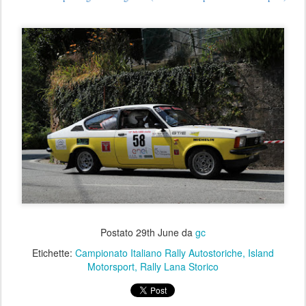
Postato
29th June
da
gc
Etichette:
Campionato Italiano Rally Autostoriche
Island
Motorsport
Rally Lana Storico