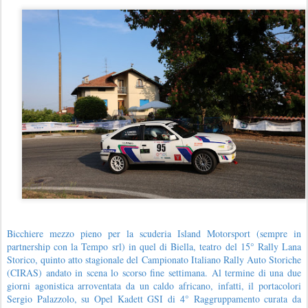
Bicchiere mezzo pieno per la scuderia Island Motorsport (sempre in
partnership con la Tempo srl) in quel di Biella, teatro del 15° Rally Lana
Storico, quinto atto stagionale del Campionato Italiano Rally Auto Storiche
(CIRAS) andato in scena lo scorso fine settimana. Al termine di una due
giorni agonistica arroventata da un caldo africano, infatti, il portacolori
Sergio Palazzolo, su Opel Kadett GSI di 4° Raggruppamento curata da