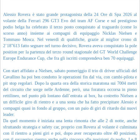
Alessio Rovera è stato grande protagonista della 24 Ore di Spa 2026 al
volante della Ferrari 296 GT3 Evo del team AF Corse e sul prestigioso
podio belga ha celebrato il terzo posto conquistato al traguardo (come lo
scorso anno) insieme ai compagni di equipaggio Nicklas Nielsen e
Tommaso Mosca. Nel venerdì di qualifiche, grazie al miglior crono di
2’18”613 fatto segnare nel turno decisivo, Rovera aveva conquistato la pole
position per la partenza del terzo round stagionale del GT World Challenge
Europe Endurance Cup, che fra gli iscritti comprendeva ben 70 equipaggi.
Con start affidato a Nielsen, sabato pomeriggio il trio di driver ufficiali del
Cavallino ha poi ben condotto le operazioni fin dal via, con cambi-pilota e
pit stop regolari. Dopo la quarta ora della storica maratona sui 7004 metri
del circuito che sorge nelle Ardenne, però, una foratura occorsa in pieno
rettilineo, nel punto più lontano dall’entrata ai box, ha costretto Nielsen a
un difficile giro di rientro e a una sosta che ha fatto precipitare Alessio e
compagni quasi in fondo al gruppo, con un paio di giri di ritardo dai nuovi
leader.
Da quel momento è iniziata una lenta rimonta che alle 2 di notte, anche
sfruttando strategia e safety car, proprio con Rovera al volante è culminata
con il rientro a pieni giri e poi, dopo aver recuperato oltre 40 posizioni,
con il successivo rientro anche nella rincorsa alle posizioni da podio. Le 8