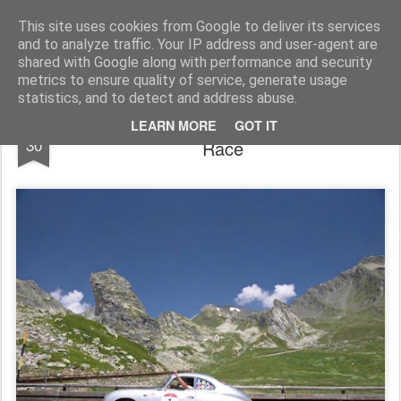
AutoMotoCorse.
Motorsport Random News 280912
This site uses cookies from Google to deliver its services
and to analyze traffic. Your IP address and user-agent are
shared with Google along with performance and security
metrics to ensure quality of service, generate usage
statistics, and to detect and address abuse.
Bilancio positivo per la Cisalpina Classic
JUN
LEARN MORE
GOT IT
30
Race