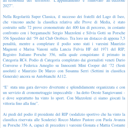
all’economia del territorio. L’appuntamento è rinnovato all’edizione
2027”.
Nella Regolarità Super Classica, il successo dei fratelli del Lago di Iseo,
che vincono anche la classifica relativa alle Prove di Media, è stato
costruito sulle 72 prove cronometrate dei 400 km di percorso, in costante
confronto con i bergamaschi Sergio Mazzoleni e Silvia Gotti su Porsche
356 Speedster del ‘59 del Club Orobico. Tra loro un distacco di appena 7,5
penalità, mentre a completare il podio sono stati i varesini Maurizio
Magnoni e Marisa Vanoni sulla Lancia Fulvia HF del 1971 del RIP,
Registro Italiano Porsche 356, sulla quale conquistano il primato in
Categoria RC4. Podio di Categoria completato dai giornalisti veneti Dario
Converso e Federica Ameglio su Innocenti Mini Cooper del ‘72 (Sesti
assoluti) e Maurizio De Marco con Susanna Serri (Settimi in classifica
Generale) ancora su Autobianchi A112.
“E’ stata una gara davvero divertente e splendidamente organizzata e con
un servizio di cronometraggio impeccabile - ha detto Oreste Sangiovanni -
e dove soprattutto ha vinto lo sport. Con Mazzoleni ci siamo giocati la
vittoria fino alla fine”.
Ai piedi del podio il presidente del RIP (sodalizio sportivo che ha vinto la
classifica riservata alle Scuderie) Rocco Matteo Pastore con Paola Avanza
su Porsche 356 A, capaci di precedere i varesini Gionata e Mattia Costante