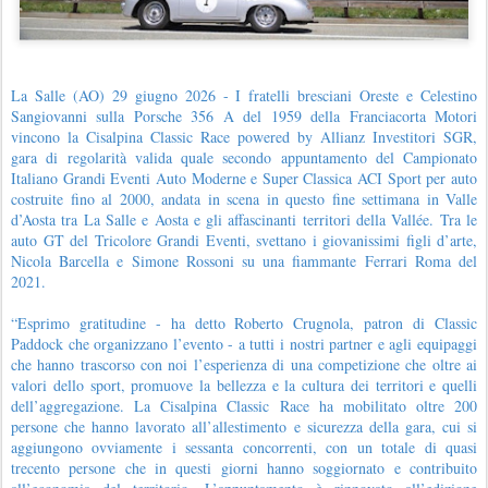
La Salle (AO) 29 giugno 2026 - I fratelli bresciani Oreste e Celestino
Sangiovanni sulla Porsche 356 A del 1959 della Franciacorta Motori
vincono la Cisalpina Classic Race powered by Allianz Investitori SGR,
gara di regolarità valida quale secondo appuntamento del Campionato
Italiano Grandi Eventi Auto Moderne e Super Classica ACI Sport per auto
costruite fino al 2000, andata in scena in questo fine settimana in Valle
d’Aosta tra La Salle e Aosta e gli affascinanti territori della Vallée. Tra le
auto GT del Tricolore Grandi Eventi, svettano i giovanissimi figli d’arte,
Nicola Barcella e Simone Rossoni su una fiammante Ferrari Roma del
2021.
“Esprimo gratitudine - ha detto Roberto Crugnola, patron di Classic
Paddock che organizzano l’evento - a tutti i nostri partner e agli equipaggi
che hanno trascorso con noi l’esperienza di una competizione che oltre ai
valori dello sport, promuove la bellezza e la cultura dei territori e quelli
dell’aggregazione. La Cisalpina Classic Race ha mobilitato oltre 200
persone che hanno lavorato all’allestimento e sicurezza della gara, cui si
aggiungono ovviamente i sessanta concorrenti, con un totale di quasi
trecento persone che in questi giorni hanno soggiornato e contribuito