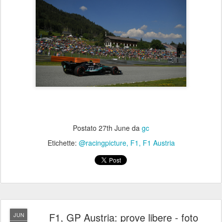
Postato
27th June
da
gc
Etichette:
@racingpicture
F1
F1 Austria
F1, GP Austria: prove libere - foto
JUN