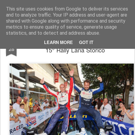
AutoMotoCorse.
Motorsport Random News 280912
This site uses cookies from Google to deliver its services
and to analyze traffic. Your IP address and user-agent are
shared with Google along with performance and security
metrics to ensure quality of service, generate usage
statistics, and to detect and address abuse.
Corrado Pinzano e Marco Zegna vincono il
JUN
LEARN MORE
GOT IT
28
15° Rally Lana Storico