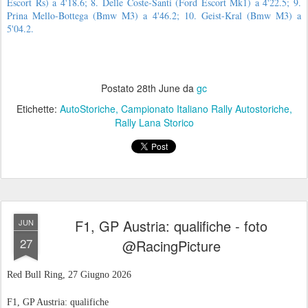
Escort Rs) a 4'18.6; 8. Delle Coste-Santi (Ford Escort Mk1) a 4'22.5; 9.
Prina Mello-Bottega (Bmw M3) a 4'46.2; 10. Geist-Kral (Bmw M3) a
5'04.2.
Postato
28th June
da
gc
Etichette:
AutoStoriche
Campionato Italiano Rally Autostoriche
Rally Lana Storico
F1, GP Austria: qualifiche - foto
JUN
27
@RacingPicture
Red Bull Ring, 27 Giugno 2026
F1, GP Austria: qualifiche