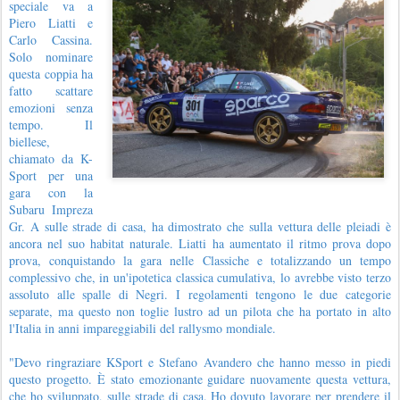
speciale va a
Piero Liatti e
Carlo Cassina.
Solo nominare
questa coppia ha
fatto scattare
emozioni senza
tempo. Il
biellese,
chiamato da K-
Sport per una
gara con la
Subaru Impreza
Gr. A sulle strade di casa, ha dimostrato che sulla vettura delle pleiadi è
ancora nel suo habitat naturale. Liatti ha aumentato il ritmo prova dopo
prova, conquistando la gara nelle Classiche e totalizzando un tempo
complessivo che, in un'ipotetica classica cumulativa, lo avrebbe visto terzo
assoluto alle spalle di Negri. I regolamenti tengono le due categorie
separate, ma questo non toglie lustro ad un pilota che ha portato in alto
l'Italia in anni impareggiabili del rallysmo mondiale.
"Devo ringraziare KSport e Stefano Avandero che hanno messo in piedi
questo progetto. È stato emozionante guidare nuovamente questa vettura,
che ho sviluppato, sulle strade di casa. Ho dovuto lavorare per prendere il