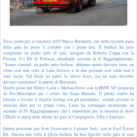
Terzo posto per il vincitore 2025 Marco Bertinotti, che nella seconda parte
della gara ha perso il contatto con i primi due. Il biellese ha però
completato un podio tutto di casa, navigato da Roberto Coppa con la
Porsche 911 RS di Pentacar, chiudendo secondo di II Raggruppamento.
"Siamo contenti, un podio tutto biellese, abbiamo spinto davvero forte, un
ritmo così mai visto al Lana Storico, e in due giornate così calde non è
stato facile. Nel finale ho patito lo sforzo fisico, ma mi sono divertito
davvero tantissimo" le parole di Bertinotti.
Quarto posto per Matteo Luise e Melissa Ferro, con la BMW M3 preparata
da Pro.Motorsport per i colori del Team Bassano. Il pilota veneto ha
faticato a trovare il miglior feeling con gli pneumatici, avendo provato la
mescola dura per la prima volta. Luise ha comunque incamerato un
secondo di IV Raggruppamento che è importante per la rincorsa al titolo
CIRAS in attesa delle ultime tre gare al Campagnolo, Elba e Sanremo.
Quinta posizione per Ivan Fioravanti e Lorenzo Setti, con la Ford Escort
RS. Ancora una volta il pilota biellese ha ben figurato nella gara di casa