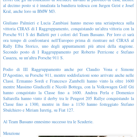
al decimo posto si è innalzata la bandiera tedesca con Jurgen Geist e Josef
Kral, anche loro su BMW M3.
Giuliano Palmieri e Lucia Zambiasi hanno messo una seriaipoteca sulla
vittoria CIRAS di I Raggruppamento, conquistando un'altra vittoria con la
Porsche 911 S dei Balletti per i colori del Team Bassano. Per loro ci sarà
ora tempo di confrontarsi nell'Europeo prima di rientrare nel CIRAS al
Rally Elba Storico, uno degli appuntamenti più attesi della stagione.
Secondo posto di I Raggruppamento per Roberto Perricone e Stefano
Casazza, su un'altra Porsche 911 S.
Podio di III Raggruppamento anche per Claudio Vona e Simone
D'Agostino, su Porsche 911, mentre soddisfazioni sono arrivate anche nelle
Classi. Ermanno Sordi e Francesco Zambelli hanno vinto la oltre 1600
mentre Massimo Giudicelli e Nicolò Bottega, con la Volkswagen Golf Gti
hanno conquistato la Classe fino a 1600. Andrea Perla e Domenico
Saltarella hanno vinto il derby tra le Peugeot 205 Rallye conquistando la
Classe fino a 1300, mentre in fino a 1150 hanno festeggiato Stefano
Sbalchiero e Miriam Iuretig, su Fiat 127.
Al Team Bassano ennesimo successo tra le Scuderie.
Menzione