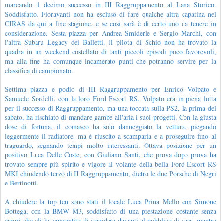
marcando il decimo successo in III Raggruppamento al Lana Storico.
Soddisfatto, Fioravanti non ha escluso di fare qualche altra capatina nel
CIRAS da qui a fine stagione, e se così sarà è di certo uno da tenere in
considerazione. Sesta piazza per Andrea Smiderle e Sergio Marchi, con
l'altra Subaru Legacy dei Balletti. Il pilota di Schio non ha trovato la
quadra in un weekend costellato di tanti piccoli episodi poco favorevoli,
ma alla fine ha comunque incamerato punti che potranno servire per la
classifica di campionato.
Settima piazza e podio di III Raggruppamento per Enrico Volpato e
Samuele Sordelli, con la loro Ford Escort RS. Volpato era in piena lotta
per il successo di Raggruppamento, ma una toccata sulla PS2, la prima del
sabato, ha rischiato di mandare gambe all'aria i suoi progetti. Con la giusta
dose di fortuna, il comasco ha solo danneggiato la vettura, piegando
leggermente il radiatore, ma è riuscito a scamparla e a proseguire fino al
traguardo, segnando tempi molto interessanti. Ottava posizione per un
positivo Luca Delle Coste, con Giuliano Santi, che prova dopo prova ha
trovato sempre più spirito e vigore al volante della bella Ford Escort RS
MKI chiudendo terzo di II Raggruppamento, dietro le due Porsche di Negri
e Bertinotti.
A chiudere la top ten sono stati il locale Luca Prina Mello con Simone
Bottega, con la BMW M3, soddisfatto di una prestazione costante senza
errori che gli ha consentito di sorridere davanti al pubblico di casa, mentre