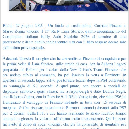
Biella, 27 giugno 2026 - Un finale da cardiopalma. Corrado Pinzano e
Marzo Zegna vincono il 15° Rally Lana Storico, quinto appuntamento del
Campionato Italiano Rally Auto Storiche 2026 al termine di una
prestazione e di un duello che ha tenuto tutti con il fiato sospeso deciso solo
sull'ultima prova speciale.
9 decimi. Questo il margine che ha consentito a Pinzano di conquistare per
la prima volta il Lana Storico, sulle strade di casa, con la Subaru Legacy
preparata dai Balletti per i colori della New Driver's Team. Pinzano, che
era andato subito al comando, ha poi lasciato la vetta a Bertinotti in
apertura di seconda tappa, salvo poi tornare leader dopo la PS4 costruendo
un vantaggio di 6.1 secondi. A quel punto, con ancora 4 speciali da
disputare, sembrava quasi chiusa, ma a rispondergli è stato Davide Negri,
con Roberto Cappa, con la Porsche 911 RS di Guagliardo, che sulla PS6 ha
frantumato il vantaggio di Pinzano andando in testa con 1.5 secondi di
margine. Gli ha risposto nuovamente Pinzano, tornando davanti sulla PS7
per 2 decimi. Sulla PS8, i due hanno realizzato lo stesso identico tempo
andando a giocarsi la vittoria sull'ultimo tratto cronometrato. Qui Pinzano
ha avuto il colpo di coda vincente, che gli ha consentito di spuntarla per