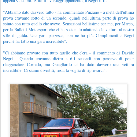
appena 9 decimi. A lui il IV Raggruppamento, a Negri il II.
"Abbiamo dato davvero tutto - ha commentato Pinzano - a metà dell'ultima
prova eravamo sotto di un secondo, quindi nell'ultima parte di prova ho
spinto con tutto quello che avevo. Sensazioni bellissime per me, per Marco,
per la Balletti Motorsport che ci ha sostenuto adattando la vettura al nostro
stile di guida. Una gara pazzesca, non ne ho più. Complimenti a Negri
perchè ha fatto una gara incredibile".
"Ci abbiamo provato con tutto quello che c'era - il commento di Davide
Negri - Quando eravamo dietro a 6.1 secondi non pensavo di poter
riagganciare Corrado, ma Guagliardo ci ha dato davvero una vettura
incredibile. Ci siamo divertiti, resta la voglia di riprovarci".