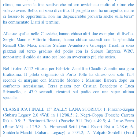
ritmo, ma verso la fine sentivo che mi ero avvicinato molto al ritmo che
volevo avere. Bello, mi sono divertito. Il progetto non ha un seguito, ma se
ci fossero le opportunità, non mi dispiacerebbe provarla anche sulla terra"
ha commentato Liatti al termine.
Alle sue spalle, nelle Classiche, hanno chiuso altri due esemplari di livello.
Sergio Mano e Vittorio Bianco, hanno chiuso secondi con la splendida
Renault Clio Maxi, mentre Stefano Avandero e Giuseppe Tricoli si sono
piazzati sul terzo gradino del podio con la Subaru Impreza WRC,
nonostante il caldo sia stato per loro un avversario più che ostico.
Nel Trofeo A112 vittoria per Fabrizio Zanelli e Claudio Zanniin una gara
tiratissima. Il pilota originario di Porto Tolle ha chiuso con solo 12.4
secondi di margine con Marcello Morino e Massimo Barrera dopo un
confronto accesissimo. Terza piazza per Cristian Benedetto e Luca
Stivanello, a 47.9 secondi, rientrati sul podio con una super ultima
speciale.
CLASSIFICA FINALE 15° RALLY LANA STORICO: 1. Pinzano-Zegna
(Subaru Legacy 2.0 4Wd) in 1:12'08.5; 2. Negri-Coppa (Porsche Carrera
Rs) a 0.9; 3. Bertinotti-Rondi (Porsche 911 Rsr) a 49.5; 4. Luise-Ferro
(Bmw M3) a 1'19.8; 5. Fioravanti-Setti (Ford Escort Rs) a 2'58.6; 6.
Smiderle-Marchi (Subaru Legacy) a 3'04.2; 7. Volpato-Sordelli (Ford