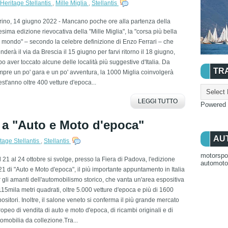
Heritage Stellantis
,
Mille Miglia
,
Stellantis
rino, 14 giugno 2022 - Mancano poche ore alla partenza della
sima edizione rievocativa della "Mille Miglia", la "corsa più bella
 mondo" – secondo la celebre definizione di Enzo Ferrari – che
nderà il via da Brescia il 15 giugno per farvi ritorno il 18 giugno,
o aver toccato alcune delle località più suggestive d'Italia. Da
TR
pre un po' gara e un po' avventura, la 1000 Miglia coinvolgerà
st'anno oltre 400 vetture d'epoca...
LEGGI TUTTO
Powered
s a "Auto e Moto d'epoca"
AU
tage Stellantis
,
Stellantis
motorspo
 21 al 24 ottobre si svolge, presso la Fiera di Padova, l'edizione
automot
1 di "Auto e Moto d'epoca", il più importante appuntamento in Italia
 gli amanti dell'automobilismo storico, che vanta un'area espositiva
115mila metri quadrati, oltre 5.000 vetture d'epoca e più di 1600
ositori. Inoltre, il salone veneto si conferma il più grande mercato
opeo di vendita di auto e moto d'epoca, di ricambi originali e di
omobilia da collezione.Tra...