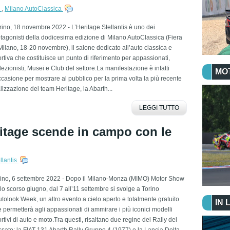
s
,
Milano AutoClassica
ino, 18 novembre 2022 - L’Heritage Stellantis è uno dei
tagonisti della dodicesima edizione di Milano AutoClassica (Fiera
Milano, 18-20 novembre), il salone dedicato all’auto classica e
rtiva che costituisce un punto di riferimento per appassionati,
lezionisti, Musei e Club del settore.La manifestazione è infatti
MO
ccasione per mostrare al pubblico per la prima volta la più recente
lizzazione del team Heritage, la Abarth...
LEGGI TUTTO
itage scende in campo con le
llantis
rino, 6 settembre 2022 - Dopo il Milano-Monza (MIMO) Motor Show
lo scorso giugno, dal 7 all’11 settembre si svolge a Torino
utolook Week, un altro evento a cielo aperto e totalmente gratuito
IN 
 permetterà agli appassionati di ammirare i più iconici modelli
rtivi di auto e moto.Tra questi, risaltano due regine del Rally del
sato: la FIAT 131 Abarth Rally Gruppo 4 (1977) e la Lancia Delta