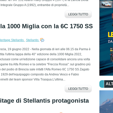
Integrale Gruppo A (1992), entrambe di proprietà...
LEGGI TUTTO
lla 1000 Miglia con la 6C 1750 SS
eritage Stellantis
,
Stellantis
scia, 19 giugno 2022 - Nella giornata di ieri alle 06.15 da Parma è
tita l'ultima tappa della 40° edizione della 1000 Miglia 2022,
clusasi come un'edizione capace di consolidare ancora una volta
legame tra Alfa Romeo e la celebre "Freccia Rossa": sul gradino più
o del podio di Brescia sale infatti l'Alfa Romeo 6C 1750 SS Zagato
l 1929 dell'equipaggio composto da Andrea Vesco e Fabio
vinelli del team sponsor Villa Trasqua.L'ultima...
ALT
LEGGI TUTTO
ritage di Stellantis protagonista