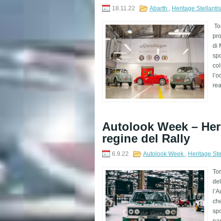
18.11.22
Abarth
,
Heritage Stellanti
Tor
pro
di 
spo
col
l’o
rea
Autolook Week – Her
regine del Rally
6.9.22
Autolook Week
,
Heritage Ste
To
del
l’A
che
spo
pas