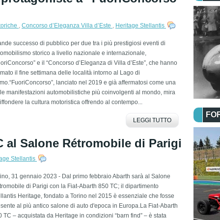
toriche
,
Concorso d’Eleganza Villa d’Este
,
Heritage Stellantis
nde successo di pubblico per due tra i più prestigiosi eventi di
omobilismo storico a livello nazionale e internazionale,
oriConcorso” e il “Concorso d’Eleganza di Villa d’Este”, che hanno
mato il fine settimana delle località intorno al Lago di
mo.“FuoriConcorso”, lanciato nel 2019 e già affermatosi come una
le manifestazioni automobilistiche più coinvolgenti al mondo, mira
iffondere la cultura motoristica offrendo al contempo...
FO
LEGGI TUTTO
C al Salone Rétromobile di Parigi
age Stellantis
ino, 31 gennaio 2023 - Dal primo febbraio Abarth sarà al Salone
romobile di Parigi con la Fiat-Abarth 850 TC; il dipartimento
llantis Heritage, fondato a Torino nel 2015 è essenziale che fosse
sente al più antico salone di auto d'epoca in Europa.La Fiat-Abarth
 TC – acquistata da Heritage in condizioni “barn find” – è stata