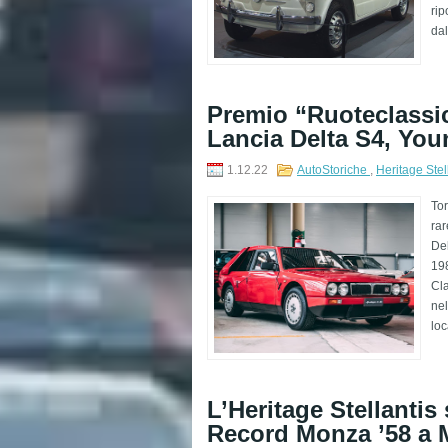
rip
dal
Premio “Ruoteclassic
Lancia Delta S4, You
1.12.22
AutoStoriche
,
Heritage Stel
Tor
rar
Del
198
Cla
nel
loc
L’Heritage Stellantis
Record Monza ’58 a 