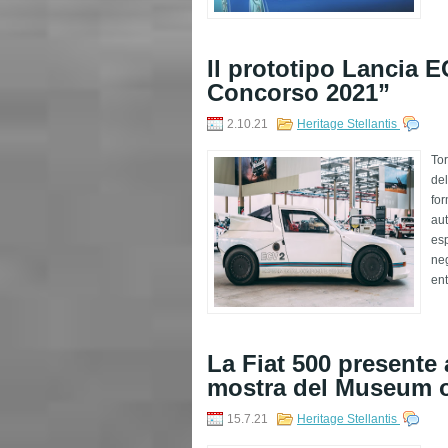
Il prototipo Lancia 
Concorso 2021”
2.10.21
Heritage Stellantis
Tor
del
for
aut
esp
neg
ent
La Fiat 500 presente
mostra del Museum o
15.7.21
Heritage Stellantis