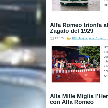
HF 
Alfa Romeo trionfa a
Zagato del 1929
19.6.22
1000 Miglia
,
Alfa Romeo
,
H
Bre
par
con
il 
alt
de
Sal
Alla Mille Miglia l’He
con Alfa Romeo