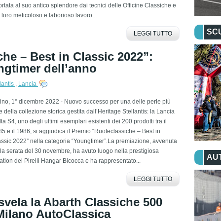
ortata al suo antico splendore dai tecnici delle Officine Classiche e
 loro meticoloso e laborioso lavoro...
SC
LEGGI TUTTO
he – Best in Classic 2022”:
ngtimer dell’anno
lantis
,
Lancia
ino, 1° dicembre 2022 - Nuovo successo per una delle perle più
e della collezione storica gestita dall’Heritage Stellantis: la Lancia
ta S4, uno degli ultimi esemplari esistenti dei 200 prodotti tra il
5 e il 1986, si aggiudica il Premio “Ruoteclassiche – Best in
ssic 2022” nella categoria “Youngtimer”.La premiazione, avvenuta
la serata del 30 novembre, ha avuto luogo nella prestigiosa
AU
ation del Pirelli Hangar Bicocca e ha rappresentato...
LEGGI TUTTO
 svela la Abarth Classiche 500
Milano AutoClassica