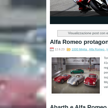
1
2
3
4
5
Visualizzazione post con 
Alfa Romeo protagoni
12.6.23
1000 Miglia
,
Alfa Romeo
,
H
Tor
41e
reg
per
sug
Mig
val
Abarth e Alfa Romeo