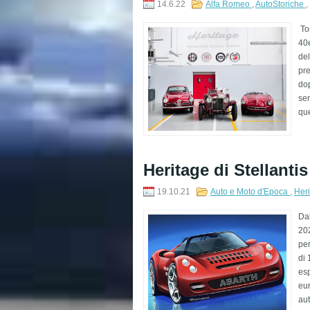
14.6.22
Alfa Romeo
,
AutoStoriche
,
To
40e
del
pre
dop
sem
que
Heritage di Stellanti
19.10.21
Auto e Moto d'Epoca
,
Heri
Dal
202
per
di 
esp
eur
aut