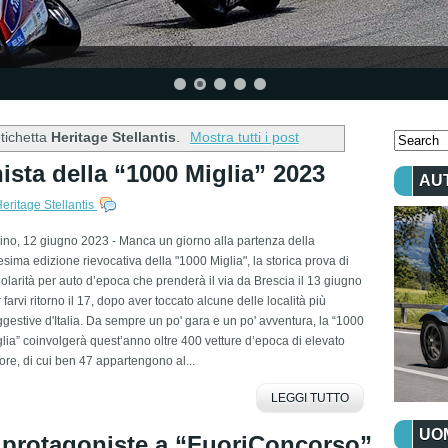
etichetta
Heritage Stellantis
.
Mostra tutti i post
sta della “1000 Miglia” 2023
AU
eritage Stellantis
ino, 12 giugno 2023 - Manca un giorno alla partenza della
sima edizione rievocativa della "1000 Miglia", la storica prova di
olarità per auto d’epoca che prenderà il via da Brescia il 13 giugno
 farvi ritorno il 17, dopo aver toccato alcune delle località più
gestive d'Italia. Da sempre un po' gara e un po' avventura, la “1000
lia” coinvolgerà quest’anno oltre 400 vetture d’epoca di elevato
ore, di cui ben 47 appartengono al...
LEGGI TUTTO
UOM
 protagoniste a “FuoriConcorso”