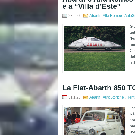
e a “Villa d’Este”
23.5.23
Abarth
,
Alfa Romeo
,
AutoS
Gra
aut
“Fu
ani
Co
del
a d
La Fiat-Abarth 850 T
31.1.23
Abarth
,
AutoStoriche
,
Herit
Tor
Rét
Ste
pre
850