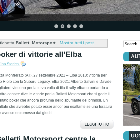
tichetta
Balletti Motorsport
.
Mostra tutti i post
oker di vittorie all’Elba
AU
Elba Storico
za Monferrato (AT), 27 settembre 2021 – Elba 2018: vittoria per
ò Riolo con la Subaru Legacy. Elba 2021: Alberto Salvini e Davide
liaferri vincono per la terza volta di fila il rally elbano portando a
ttro consecutive le vittorie per la Balletti Motorsport che si gode il
itato poker che ancora profuma dello spumante dei brindisi. Un
ultato che avrebbe potuto esser ancor più esaltante se una foratura
 avesse estromesso dai giochi...
LEGGI TUTTO
UOM
alletti Motorsport centra la