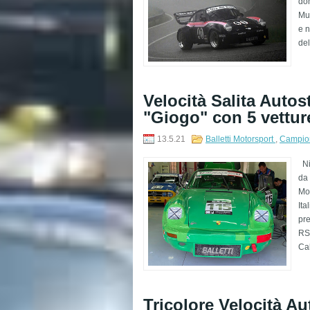
dom
Mug
e n
del
Velocità Salita Autost
"Giogo" con 5 vettur
13.5.21
Balletti Motorsport
,
Campiona
Niz
da 
Mo
Ita
pr
RSR
Cab
Tricolore Velocità Au