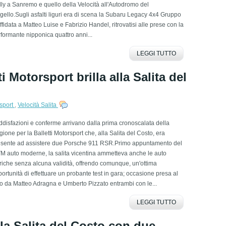
ly a Sanremo e quello della Velocità all'Autodromo del
ello.Sugli asfalti liguri era di scena la Subaru Legacy 4x4 Gruppo
ffidata a Matteo Luise e Fabrizio Handel, ritrovatisi alle prese con la
formante nipponica quattro anni...
LEGGI TUTTO
i Motorsport brilla alla Salita del
rsport
,
Velocità Salita
disfazioni e conferme arrivano dalla prima cronoscalata della
gione per la Balletti Motorsport che, alla Salita del Costo, era
esente ad assistere due Porsche 911 RSR.Primo appuntamento del
M auto moderne, la salita vicentina ammetteva anche le auto
riche senza alcuna validità, offrendo comunque, un'ottima
ortunità di effettuare un probante test in gara; occasione presa al
o da Matteo Adragna e Umberto Pizzato entrambi con le...
LEGGI TUTTO
lla Salita del Costo con due