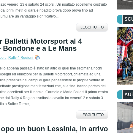
zzo venerdì 23 e sabato 24 scorsi. Un risultato eccellente costruito
 dai primi metri di gara e ribadito prova dopo prova fino ad
umulare un vantaggio significativo...
SC
LEGGI TUTTO
 Balletti Motorsport al 4
 – Bondone e a Le Mans
sport
,
Rally 4 Regioni
llo appena passato è stato un altro di quei fine settimana ricchi
mpegni ed emozioni per la Balletti Motorsport, chiamata ad una
plice presenza nei campi di gara per assistere le proprie vetture in
rettante prestigiose manifestazioni che, alla fine, hanno portato dei
ultati eccellenti per il team di Carmelo e Mario Balletti.Il primo centro
AU
ne dal Rally 4 Regioni svoltosi a cavallo tra venerdì 2 e sabato 3
lio a Salice Terme,...
LEGGI TUTTO
dopo un buon Lessinia, in arrivo