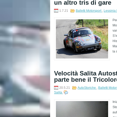
un altro tris di gare
1.7.21
Balletti Motorsport
,
Lessinia 
Per
Mot
var
S’i
His
Mar
la 
Velocità Salita Autos
parte bene il Tricolor
20.5.21
AutoStoriche
,
Balletti Moto
Salita
Ini
Sto
aut