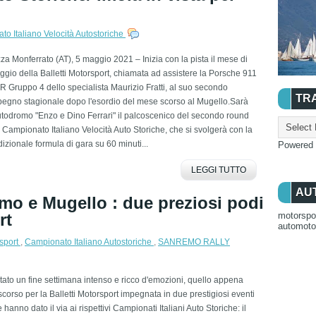
o Italiano Velocità Autostoriche
za Monferrato (AT), 5 maggio 2021 – Inizia con la pista il mese di
gio della Balletti Motorsport, chiamata ad assistere la Porsche 911
 Gruppo 4 dello specialista Maurizio Fratti, al suo secondo
TR
pegno stagionale dopo l'esordio del mese scorso al Mugello.Sarà
utodromo "Enzo e Dino Ferrari" il palcoscenico del secondo round
 Campionato Italiano Velocità Auto Storiche, che si svolgerà con la
dizionale formula di gara su 60 minuti...
Powered
LEGGI TUTTO
AU
mo e Mugello : due preziosi podi
rt
motorspo
automot
rsport
,
Campionato Italiano Autostoriche
,
SANREMO RALLY
tato un fine settimana intenso e ricco d'emozioni, quello appena
scorso per la Balletti Motorsport impegnata in due prestigiosi eventi
 hanno dato il via ai rispettivi Campionati Italiani Auto Storiche: il