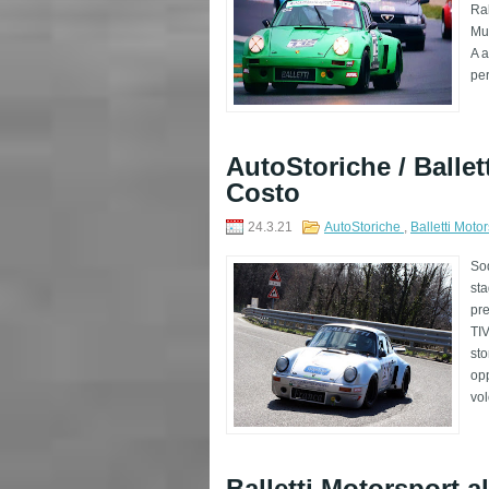
Ral
Mug
A a
per
AutoStoriche / Ballett
Costo
24.3.21
AutoStoriche
,
Balletti Moto
Sod
sta
pr
TIV
sto
opp
vol
Balletti Motorsport a