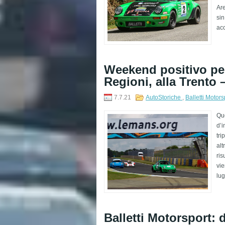
Are
sin
acc
Weekend positivo per
Regioni, alla Trento
7.7.21
AutoStoriche
,
Balletti Motor
Que
d’i
tri
alt
ris
vie
lug
Balletti Motorsport: 