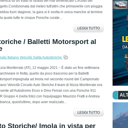
enica su un tratto di strada del mai dimenticato Circuito del
ello.Condizionata dal meteo tutt'altro che primaverile con pioggia
ebbia fuori stagione, la gara si è svolta in unica manche al termine
la quale tutte le cinque Porsche curate...
LEGGI TUTTO
oriche / Balletti Motorsport al
e
to Italiano Velocità Salita Autostoriche
za Monferrato (AT), 12 maggio 2021 – È stato un fine settimana
archiviare in fretta, quello da poco trascorso per la Balletti
torsport impegnata ad Imola nel secondo round del Campionato
liano Velocità Circuito Auto Storiche.Il team di Nizza Monferrato era
esente all'Autodromo Enzo e Dino Ferrari con una Porsche 911
ALT
 Gruppo 4 (nella foto) con l'equipaggio Maurizio Fratti e Andrea
ianca; quest'ultimo, dopo aver realizzato...
LEGGI TUTTO
to Storiche/ Imola in vista per