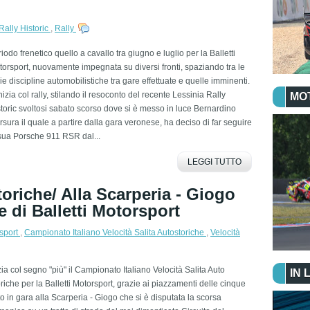
Rally Historic
,
Rally
iodo frenetico quello a cavallo tra giugno e luglio per la Balletti
orsport, nuovamente impegnata su diversi fronti, spaziando tra le
ie discipline automobilistiche tra gare effettuate e quelle imminenti.
nizia col rally, stilando il resoconto del recente Lessinia Rally
MO
toric svoltosi sabato scorso dove si è messo in luce Bernardino
sura il quale a partire dalla gara veronese, ha deciso di far seguire
sua Porsche 911 RSR dal...
LEGGI TUTTO
toriche/ Alla Scarperia - Giogo
e di Balletti Motorsport
rsport
,
Campionato Italiano Velocità Salita Autostoriche
,
Velocità
zia col segno "più" il Campionato Italiano Velocità Salita Auto
IN 
riche per la Balletti Motorsport, grazie ai piazzamenti delle cinque
o in gara alla Scarperia - Giogo che si è disputata la scorsa