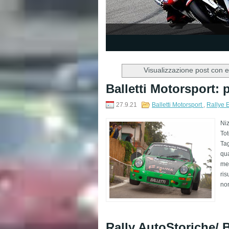
1
2
3
4
5
Visualizzazione post con e
Balletti Motorsport: p
27.9.21
Balletti Motorsport
,
Rallye 
Niz
Tot
Tag
qua
mer
ris
non
Rally AutoStoriche/ B