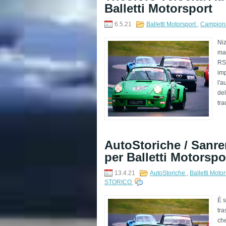
Balletti Motorsport
6.5.21
Balletti Motorsport
,
Campionat
Niz
mag
RSR
im
l'a
del
tra
AutoStoriche / Sanre
per Balletti Motorspo
13.4.21
AutoStoriche
,
Balletti Moto
STORICO
È s
tra
che