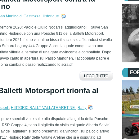
ino
San Martino di Castrozza Historique
tembre 2020: Paolo e Giulio Nodari si aggiudicano il Rallye San
tino Historique con una Porsche 911 della Balletti Motorsport.
tembre 2021: il duo vicentino bissa il successo affidandosi stavolta
la Subaru Legacy 4x4 Gruppo A, con la quale conquistano una
itata vittoria al termine di una gara avvincente e combattuta. Dopo
avvio cauto in apertura sul Passo Manghen, l’accoppiata padre e
lio ha cambiato passo realizzando lo scratch...
FO
LEGGI TUTTO
alletti Motorsport trionfa al
rsport
,
HISTORIC RALLY VALLATE ARETINE
,
Rally
 prove speciali vinte sulle otto disputate alla guida della Porsche
 RSR Gruppo 4, sono il biglietto da visita col quale Alberto Salvini
avide Tagliaferri si sono presentati, da vincitori, sul palco d’arrivo
l’11° Historic Rally delle Vallate Aretine che si è disputato ad