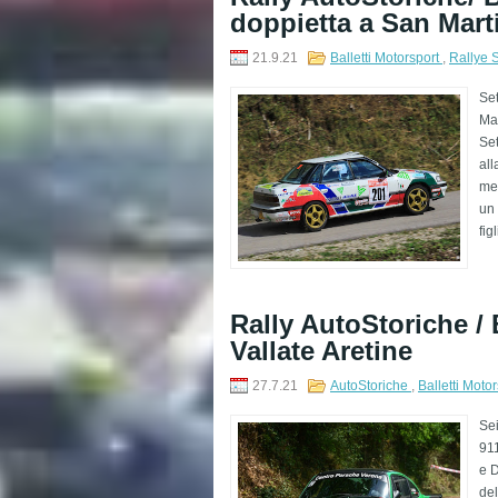
doppietta a San Mart
21.9.21
Balletti Motorsport
,
Rallye 
Set
Mar
Set
al
mer
un 
fig
Rally AutoStoriche / B
Vallate Aretine
27.7.21
AutoStoriche
,
Balletti Moto
Sei
911
e D
del