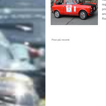
reg
pri
anc
Ra
Post più recenti