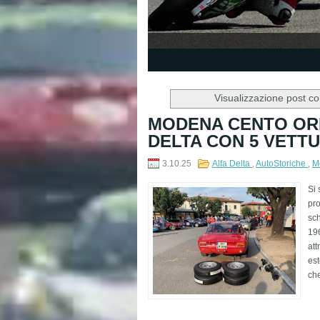
1
2
3
4
5
Visualizzazione post co
MODENA CENTO ORE
DELTA CON 5 VETTU
3.10.25
Alfa Delta
,
AutoStoriche
,
M
Si 
pro
sch
19
att
est
che