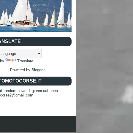
ANSLATE
 by
Translate
Powered by
Blogger
.
TOMOTOCORSE.IT
rt random news di gianni cattaneo
ocorse2@gmail.com