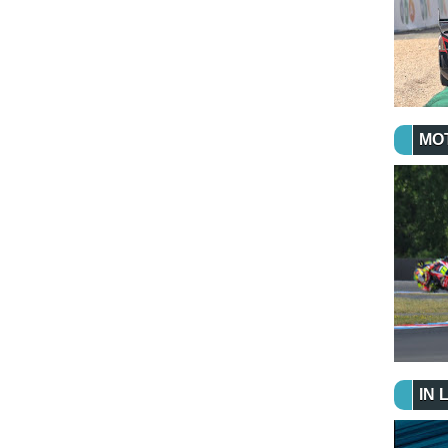
MO
IN 