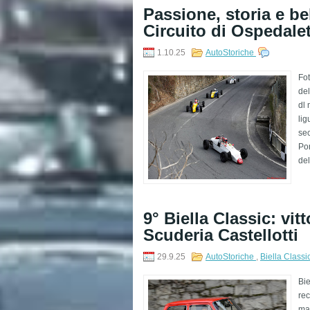
Passione, storia e be
Circuito di Ospedalet
1.10.25
AutoStoriche
Fo
del
dl 
lig
sec
Pon
de
9° Biella Classic: vit
Scuderia Castellotti
29.9.25
AutoStoriche
,
Biella Classi
Bie
rec
ma