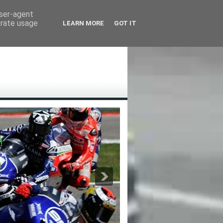
user-agent
erate usage
LEARN MORE
GOT IT