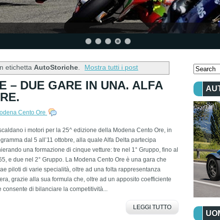
n etichetta
AutoStoriche
.
Mostra tutti i post
 – DUE GARE IN UNA. ALFA
AU
RE.
odena Cento Ore
scaldano i motori per la 25^ edizione della Modena Cento Ore, in
gramma dal 5 all’11 ottobre, alla quale Alfa Delta partecipa
ierando una formazione di cinque vetture: tre nel 1° Gruppo, fino al
65, e due nel 2° Gruppo. La Modena Cento Ore è una gara che
rae piloti di varie specialità, oltre ad una folta rappresentanza
era, grazie alla sua formula che, oltre ad un apposito coefficiente
 consente di bilanciare la competitività...
LEGGI TUTTO
UOM