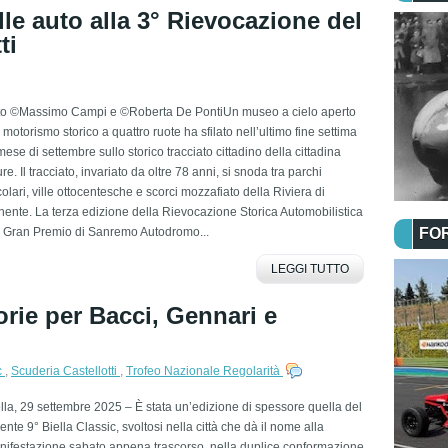
lle auto alla 3° Rievocazione del
ti
to ©Massimo Campi e ©Roberta De PontiUn museo a cielo aperto
 motorismo storico a quattro ruote ha sfilato nell’ultimo fine settima
mese di settembre sullo storico tracciato cittadino della cittadina
ure. Il tracciato, invariato da oltre 78 anni, si snoda tra parchi
olari, ville ottocentesche e scorci mozzafiato della Riviera di
ente. La terza edizione della Rievocazione Storica Automobilistica
l Gran Premio di Sanremo Autodromo...
FO
LEGGI TUTTO
torie per Bacci, Gennari e
c
,
Scuderia Castellotti
,
Trofeo Nazionale Regolarità
lla, 29 settembre 2025 – È stata un’edizione di spessore quella del
ente 9° Biella Classic, svoltosi nella città che dà il nome alla
nifestazione sabato appena trascorso, nella duplice conformazione