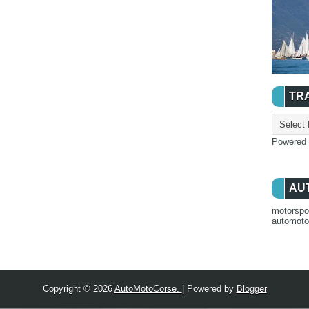
TR
Powered
AU
motorspo
automot
Copyright ©
2026
AutoMotoCorse.
| Powered by
Blogger