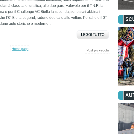
olarità classica e turistica; alle due gare, valevole per il T.N.R. la
ma e per il Challenge AC Biella la seconda, sono stati abbinati
he l’8° Biella Legend, raduno dedicato alle vetture Porsche e il 3°
SC
duno auto storiche e moderne...
LEGGI TUTTO
Home page
Post più vecchi
AU