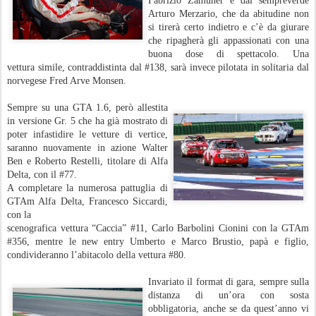
Fabrizio Zamuner e dal sempreverde
Arturo Merzario, che da abitudine non
si tirerà certo indietro e c’è da giurare
che ripagherà gli appassionati con una
buona dose di spettacolo. Una
vettura simile, contraddistinta dal #138, sarà invece pilotata in solitaria dal
norvegese Fred Arve Monsen.
Sempre su una GTA 1.6, però allestita
in versione Gr. 5 che ha già mostrato di
poter infastidire le vetture di vertice,
saranno nuovamente in azione Walter
Ben e Roberto Restelli, titolare di Alfa
Delta, con il #77.
A completare la numerosa pattuglia di
GTAm Alfa Delta, Francesco Siccardi,
con la
scenografica vettura “Caccia” #11, Carlo Barbolini Cionini con la GTAm
#356, mentre le new entry Umberto e Marco Brustio, papà e figlio,
condivideranno l’abitacolo della vettura #80.
Invariato il format di gara, sempre sulla
distanza di un’ora con sosta
obbligatoria, anche se da quest’anno vi