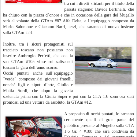
tra cui i diretti sfidanti per il titolo della
passata stagione: Davide Bertinelli, che
ha chiuso con la piazza d’onore e che in occasione della gara del Mugello
sarà al volante della GTAm #87 Alfa Delta, e l’equipaggio composto da
Mario Salomone e Giacomo Barri, terzi, che saranno di nuovo insieme
sulla GTAm #23.
Inoltre, tra i sicuri protagonisti sul
tracciato toscano non possiamo non
inserire Ambrogio Perfetti, che con la
sua GTAm #105 vinse sui saliscendi
toscani la gara dell’anno scorso.
Occhi puntati anche sull’equipaggio
“verde” composto dai giovani fratelli,
nonché figli e nipoti d’arte, Giulio e
Mattia Sordi, che dopo la gavetta
sostenuta prima con la Giulia Super e poi con la GTA 1.6 sono ora stati
promossi ad una vettura da assoluto, la GTAm #12.
A proposito di occhi puntati, lo saranno
certamente quelli di gran parte del
pubblico presente al Mugello sulla GTA
1.6 Gr. 4 #188 che sarà condivisa da