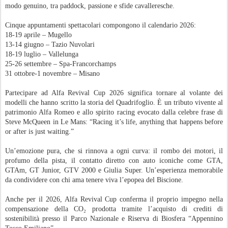
modo genuino, tra paddock, passione e sfide cavalleresche.
Cinque appuntamenti spettacolari compongono il calendario 2026:
18-19 aprile – Mugello
13-14 giugno – Tazio Nuvolari
18-19 luglio – Vallelunga
25-26 settembre – Spa-Francorchamps
31 ottobre-1 novembre – Misano
Partecipare ad Alfa Revival Cup 2026 significa tornare al volante dei
modelli che hanno scritto la storia del Quadrifoglio. È un tributo vivente al
patrimonio Alfa Romeo e allo spirito racing evocato dalla celebre frase di
Steve McQueen in Le Mans: “Racing it’s life, anything that happens before
or after is just waiting.”
Un’emozione pura, che si rinnova a ogni curva: il rombo dei motori, il
profumo della pista, il contatto diretto con auto iconiche come GTA,
GTAm, GT Junior, GTV 2000 e Giulia Super. Un’esperienza memorabile
da condividere con chi ama tenere viva l’epopea del Biscione.
Anche per il 2026, Alfa Revival Cup conferma il proprio impegno nella
compensazione della CO₂ prodotta tramite l’acquisto di crediti di
sostenibilità presso il Parco Nazionale e Riserva di Biosfera “Appennino