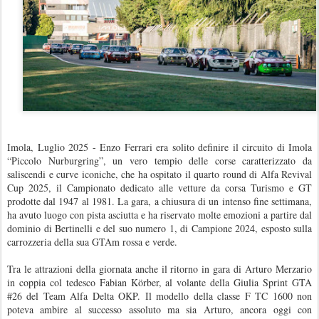
Imola, Luglio 2025 - Enzo Ferrari era solito definire il circuito di Imola
“Piccolo Nurburgring”, un vero tempio delle corse caratterizzato da
saliscendi e curve iconiche, che ha ospitato il quarto round di Alfa Revival
Cup 2025, il Campionato dedicato alle vetture da corsa Turismo e GT
prodotte dal 1947 al 1981. La gara, a chiusura di un intenso fine settimana,
ha avuto luogo con pista asciutta e ha riservato molte emozioni a partire dal
dominio di Bertinelli e del suo numero 1, di Campione 2024, esposto sulla
carrozzeria della sua GTAm rossa e verde.
Tra le attrazioni della giornata anche il ritorno in gara di Arturo Merzario
in coppia col tedesco Fabian Körber, al volante della Giulia Sprint GTA
#26 del Team Alfa Delta OKP. Il modello della classe F TC 1600 non
poteva ambire al successo assoluto ma sia Arturo, ancora oggi con