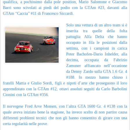
qualifica, a pochissimo dalla pole position, Mario Salomone e Giacomo
Barri sono scivolati ai piedi del podio con la GTAm #23, davanti alla
GTAm “Caccia” #11 di Francesco Siccardi.
Solo una vettura di un altro team si è
inserita tra quelle della folta
pattuglia Alfa Delta che hanno
occupato in fila le posizioni dalla
settima, con i campioni in carica
Peter Bachofen-Dario Inhelder, alla
decima, occupata da Fabrizio
Zamuner affiancato nell’occasione
da Denny Zardo sulla GTA 1.6 Gr. 4
#188. In mezzo hanno chiuso i
fratelli Mattia e Giulio Sordi, figli e nipoti d’arte che proseguono il loro
apprendistato con la GTAm #12, ottavi assoluti seguiti da Carlo Barbolini
Cionini con la GTAm #356.
Il norvegese Fred Arve Monsen, con l’altra GTA 1600 Gr. 4 #138 con la
quale aveva iniziato bene la stagione, ha invece scelto di non partire causa
differenti problemi tecnici che non gli hanno consentito di girare con una
certa regolarità nelle prove.