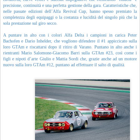
precisione, continuità e una perfetta gestione della gara. Caratteristiche che,
nelle passate edizioni dell’Alfa Revival Cup, hanno spesso premiato la
completezza degli equipaggi o la costanza e lucidità del singolo più che la
sola prestazione sul giro secco.
A puntare in alto con i colori Alfa Delta i campioni in carica Peter
Bachofen e Dario Inhelder, che vogliono difendere il #1 appiccicato sulla
loro GTAm e riscattarsi dopo il ritiro di Varano. Puntano in alto anche i
rientranti Mario Salomone-Giacomo Barri sulla GTAm #23, così come i
figli e nipoti d’arte Giulio e Mattia Sordi che, grazie anche ad un motore
nuovo sulla loro GTAm #12, puntano ad effettuare il salto di qualità.