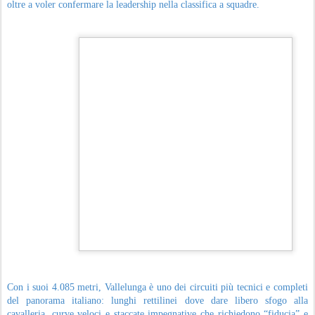
oltre a voler confermare la leadership nella classifica a squadre.
Con i suoi 4.085 metri, Vallelunga è uno dei circuiti più tecnici e completi
del panorama italiano: lunghi rettilinei dove dare libero sfogo alla
cavalleria, curve veloci e staccate impegnative che richiedono “fiducia” e