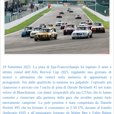
29 Settembre 2025. La pista di Spa-Francorchamps ha ospitato il sesto e
ultimo round dell’Alfa Revival Cup 2025, regalando una giornata di
motori e adrenalina che resterà nella memoria di appassionati e
protagonisti. Sin dalle qualifiche la tensione era palpabile: l’episodio più
clamoroso è arrivato con l’uscita di pista di Davide Bertinelli #1 nel tratto
veloce di Blanchimont, con danni irreparabili alla sua GTAm che lo hanno
costretto a rinunciare alla partenza della gara che avrebbe potuto farlo
nuovamente campione. La pole position è stata conquistata da Daniele
Perfetti #95 che ha fermato il cronometro in 2:50.376, davanti al fratello
Ambrogio #105 e all’equipaggio formato da Walter Ben e Fabio Babini