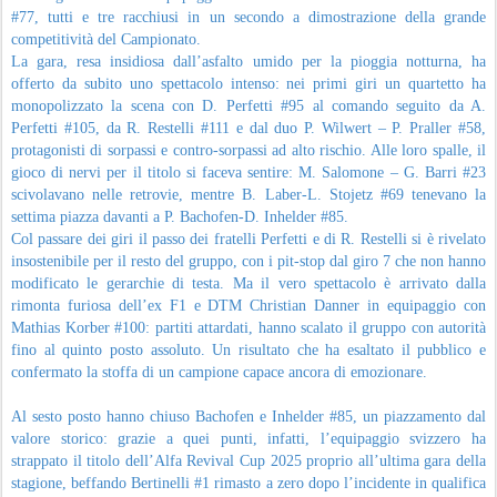
#77, tutti e tre racchiusi in un secondo a dimostrazione della grande
competitività del Campionato.
La gara, resa insidiosa dall’asfalto umido per la pioggia notturna, ha
offerto da subito uno spettacolo intenso: nei primi giri un quartetto ha
monopolizzato la scena con D. Perfetti #95 al comando seguito da A.
Perfetti #105, da R. Restelli #111 e dal duo P. Wilwert – P. Praller #58,
protagonisti di sorpassi e contro-sorpassi ad alto rischio. Alle loro spalle, il
gioco di nervi per il titolo si faceva sentire: M. Salomone – G. Barri #23
scivolavano nelle retrovie, mentre B. Laber-L. Stojetz #69 tenevano la
settima piazza davanti a P. Bachofen-D. Inhelder #85.
Col passare dei giri il passo dei fratelli Perfetti e di R. Restelli si è rivelato
insostenibile per il resto del gruppo, con i pit-stop dal giro 7 che non hanno
modificato le gerarchie di testa. Ma il vero spettacolo è arrivato dalla
rimonta furiosa dell’ex F1 e DTM Christian Danner in equipaggio con
Mathias Korber #100: partiti attardati, hanno scalato il gruppo con autorità
fino al quinto posto assoluto. Un risultato che ha esaltato il pubblico e
confermato la stoffa di un campione capace ancora di emozionare.
Al sesto posto hanno chiuso Bachofen e Inhelder #85, un piazzamento dal
valore storico: grazie a quei punti, infatti, l’equipaggio svizzero ha
strappato il titolo dell’Alfa Revival Cup 2025 proprio all’ultima gara della
stagione, beffando Bertinelli #1 rimasto a zero dopo l’incidente in qualifica