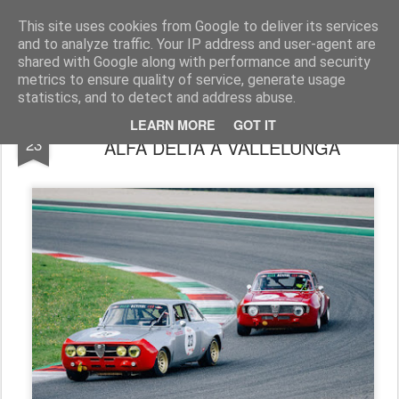
AutoMotoCorse.
Motorsport Random News 280912
This site uses cookies from Google to deliver its services
and to analyze traffic. Your IP address and user-agent are
shared with Google along with performance and security
metrics to ensure quality of service, generate usage
statistics, and to detect and address abuse.
ALFA REVIVAL CUP: PODIO E TOP TEN
JUL
LEARN MORE
GOT IT
23
ALFA DELTA A VALLELUNGA