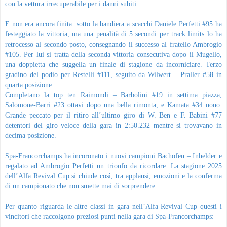
con la vettura irrecuperabile per i danni subiti.
E non era ancora finita: sotto la bandiera a scacchi Daniele Perfetti #95 ha
festeggiato la vittoria, ma una penalità di 5 secondi per track limits lo ha
retrocesso al secondo posto, consegnando il successo al fratello Ambrogio
#105. Per lui si tratta della seconda vittoria consecutiva dopo il Mugello,
una doppietta che suggella un finale di stagione da incorniciare. Terzo
gradino del podio per Restelli #111, seguito da Wilwert – Praller #58 in
quarta posizione.
Completano la top ten Raimondi – Barbolini #19 in settima piazza,
Salomone-Barri #23 ottavi dopo una bella rimonta, e Kamata #34 nono.
Grande peccato per il ritiro all’ultimo giro di W. Ben e F. Babini #77
detentori del giro veloce della gara in 2:50.232 mentre si trovavano in
decima posizione.
Spa-Francorchamps ha incoronato i nuovi campioni Bachofen – Inhelder e
regalato ad Ambrogio Perfetti un trionfo da ricordare. La stagione 2025
dell’Alfa Revival Cup si chiude così, tra applausi, emozioni e la conferma
di un campionato che non smette mai di sorprendere.
Per quanto riguarda le altre classi in gara nell’Alfa Revival Cup questi i
vincitori che raccolgono preziosi punti nella gara di Spa-Francorchamps: