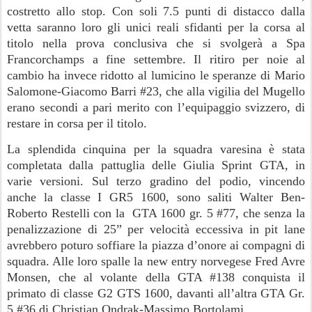
costretto allo stop. Con soli 7.5 punti di distacco dalla
vetta saranno loro gli unici reali sfidanti per la corsa al
titolo nella prova conclusiva che si svolgerà a Spa
Francorchamps a fine settembre. Il ritiro per noie al
cambio ha invece ridotto al lumicino le speranze di Mario
Salomone-Giacomo Barri #23, che alla vigilia del Mugello
erano secondi a pari merito con l’equipaggio svizzero, di
restare in corsa per il titolo.
La splendida cinquina per la squadra varesina è stata
completata dalla pattuglia delle Giulia Sprint GTA, in
varie versioni. Sul terzo gradino del podio, vincendo
anche la classe I GR5 1600, sono saliti Walter Ben-
Roberto Restelli con la GTA 1600 gr. 5 #77, che senza la
penalizzazione di 25” per velocità eccessiva in pit lane
avrebbero poturo soffiare la piazza d’onore ai compagni di
squadra. Alle loro spalle la new entry norvegese Fred Avre
Monsen, che al volante della GTA #138 conquista il
primato di classe G2 GTS 1600, davanti all’altra GTA Gr.
5 #36 di Christian Ondrak-Massimo Bortolami.