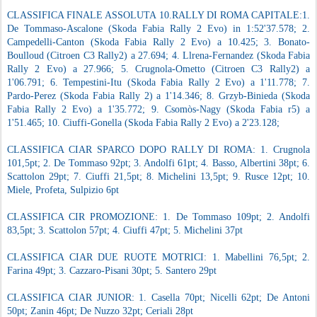
CLASSIFICA FINALE ASSOLUTA 10.RALLY DI ROMA CAPITALE:1.
De Tommaso-Ascalone (Skoda Fabia Rally 2 Evo) in 1:52'37.578; 2.
Campedelli-Canton (Skoda Fabia Rally 2 Evo) a 10.425; 3. Bonato-
Boulloud (Citroen C3 Rally2) a 27.694; 4. Llrena-Fernandez (Skoda Fabia
Rally 2 Evo) a 27.966; 5. Crugnola-Ometto (Citroen C3 Rally2) a
1'06.791; 6. Tempestini-Itu (Skoda Fabia Rally 2 Evo) a 1'11.778; 7.
Pardo-Perez (Skoda Fabia Rally 2) a 1'14.346; 8. Grzyb-Binieda (Skoda
Fabia Rally 2 Evo) a 1'35.772; 9. Csomòs-Nagy (Skoda Fabia r5) a
1'51.465; 10. Ciuffi-Gonella (Skoda Fabia Rally 2 Evo) a 2'23.128;
CLASSIFICA CIAR SPARCO DOPO RALLY DI ROMA: 1. Crugnola
101,5pt; 2. De Tommaso 92pt; 3. Andolfi 61pt; 4. Basso, Albertini 38pt; 6.
Scattolon 29pt; 7. Ciuffi 21,5pt; 8. Michelini 13,5pt; 9. Rusce 12pt; 10.
Miele, Profeta, Sulpizio 6pt
CLASSIFICA CIR PROMOZIONE: 1. De Tommaso 109pt; 2. Andolfi
83,5pt; 3. Scattolon 57pt; 4. Ciuffi 47pt; 5. Michelini 37pt
CLASSIFICA CIAR DUE RUOTE MOTRICI: 1. Mabellini 76,5pt; 2.
Farina 49pt; 3. Cazzaro-Pisani 30pt; 5. Santero 29pt
CLASSIFICA CIAR JUNIOR: 1. Casella 70pt; Nicelli 62pt; De Antoni
50pt; Zanin 46pt; De Nuzzo 32pt; Ceriali 28pt