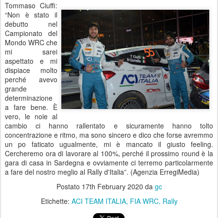
Tommaso Ciuffi:
“Non è stato il
debutto nel
Campionato del
Mondo WRC che
mi sarei
aspettato e mi
dispiace molto
perché avevo
grande
determinazione
a fare bene. È
vero, le noie al
cambio ci hanno rallentato e sicuramente hanno tolto
concentrazione e ritmo, ma sono sincero e dico che forse avremmo
un po faticato ugualmente, mi è mancato il giusto feeling.
Cercheremo ora di lavorare al 100%, perché il prossimo round è la
gara di casa in Sardegna e ovviamente ci terremo particolarmente
a fare del nostro meglio al Rally d'Italia”. (Agenzia ErregiMedia)
Postato
17th February 2020
da
gc
Etichette:
ACI TEAM ITALIA
FIA WRC
Rally