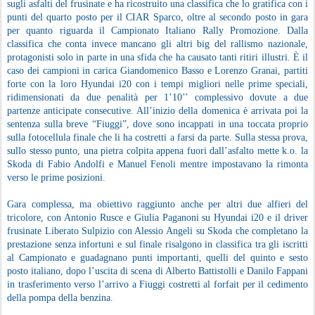
sugli asfalti del frusinate e ha ricostruito una classifica che lo gratifica con i
punti del quarto posto per il CIAR Sparco, oltre al secondo posto in gara
per quanto riguarda il Campionato Italiano Rally Promozione. Dalla
classifica che conta invece mancano gli altri big del rallismo nazionale,
protagonisti solo in parte in una sfida che ha causato tanti ritiri illustri. È il
caso dei campioni in carica Giandomenico Basso e Lorenzo Granai, partiti
forte con la loro Hyundai i20 con i tempi migliori nelle prime speciali,
ridimensionati da due penalità per 1’10’’ complessivo dovute a due
partenze anticipate consecutive. All’inizio della domenica è arrivata poi la
sentenza sulla breve “Fiuggi”, dove sono incappati in una toccata proprio
sulla fotocellula finale che li ha costretti a farsi da parte. Sulla stessa prova,
sullo stesso punto, una pietra colpita appena fuori dall’asfalto mette k.o. la
Skoda di Fabio Andolfi e Manuel Fenoli mentre impostavano la rimonta
verso le prime posizioni.
Gara complessa, ma obiettivo raggiunto anche per altri due alfieri del
tricolore, con Antonio Rusce e Giulia Paganoni su Hyundai i20 e il driver
frusinate Liberato Sulpizio con Alessio Angeli su Skoda che completano la
prestazione senza infortuni e sul finale risalgono in classifica tra gli iscritti
al Campionato e guadagnano punti importanti, quelli del quinto e sesto
posto italiano, dopo l’uscita di scena di Alberto Battistolli e Danilo Fappani
in trasferimento verso l’arrivo a Fiuggi costretti al forfait per il cedimento
della pompa della benzina.