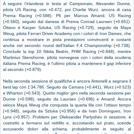
A seguire l’irlandese in testa al Campionato, Alexander Dunne,
pilota US Racing, con +0.472, poi Charlie Wurz, ancora di casa
Prema Racing (+0.588). P6 per Marcus Amand, US Racing
(+0.560), seguito dal danese di Prema Conrad Laursen (+0.651).
Ottavo è Kacper Sztuka, US Racing (+0.729), seguito da Maya
Weug, pilota Ferrari Driver Academy con i colori di Iron Dames, che
continua a mostrare in pista prestazioni convincenti e costanti
anche nel secondo round dell’Italian F.4 Championship (+0.738).
Conclude la top 10 Nikita Bedrin, PHM Racing (+0.848), mentre
Martinius Stenshorne, pilota norvegese con i colori della scuderia
italiana Prema Racing, è l’ultimo pilota a mantenere il gap inferiore
al secondo (+0.879).
Nella seconda sessione di qualifiche è ancora Antonelli a segnare il
best lap con 1’34.786. Seguito da Camara (+0.441), Wurz (+0.523)
e Wharton (+0.543). Quinto miglior giro nella seconda sessione per
Dunne (+0.598), seguito da Laursen (+0.696) e Amand. Ancora
veloce Maya Weug che conquista la quarta fila con l’ottavo tempo
(+0.948), seguita da Sztuka (+0.956) e da Ivan Domingues, Iron
Lynx (+0.957). Problemi per Oleksander Partyshev in sessione, è
costretto a fermarsi sul rettifilo e, accostando sul prato, scende
accusando dolori alla schiena, probabilmente in seguito al