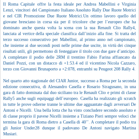
Il Roma Capitale offre la festa ideale per Andrea Mabellini e Virginia
Lenzi, vincitori del Campionato Italiano Assoluto Rally Due Ruote Motrici
e nel CIR Promozione Due Ruote Motrici.Un ottimo lavoro quello del
giovane bresciano in corsa sia per il tricolore che per l’europeo che ha
dominato anche questa volta la scena con la sua Renault Clio Rally4,
lanciata al vertice della speciale classifica dall’inizio alla fine. Si tratta del
terzo successo consecutivo per Mabellini, al primo anno nel campionato,
che insieme ai due secondi posti nelle prime due uscite, in virtù dei cinque
risultati utili, gli permettono di festeggiare il titolo con due gare d’anticipo.
A completare il podio delle 2RM il trentino Fabio Farina affiancato da
Daniel Pozzi, con un distacco di +1:53.4 ed il vicentino Nicola Cazzaro,
terzo con Giovanni Brunaporto a +2:078, entrambi su Peugeot 208 Rally 4.
Nel quarto atto stagionale del CIAR Junior, successo a Roma per la seconda
edizione consecutiva, di Alessandro Casella e Rosario Siragusano, in una
gara di fatto dominata dal duo siciliano tra le Renault Clio e primi di classe
Rally5 anche sugli equipaggi dell’europeo. Casella ha realizzato gli scratch
in tutte le prove odierne tranne le ultime due agguantate dagli avversari De
Antoni e Nicelli. Una bella lotta che ha visto concludere secondo assoluto e
di classe proprio il pavese Nicelli insieme a Tiziano Pieri sempre veloci che
termina la gara di Roma dietro a Casella di 40’’. A completare il podio tra
gli Junior Under28 dunque il padovano De Antoni navigato Martina
Musiari.