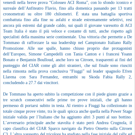
venerdì nella breve prova “Colosseo ACI Roma”, con lo sfondo iconico e
surreale dell’Anfiteatro Flavio, fino alla domenica passando per 13 tratti
cronometrati su oltre 180 chilometri. È stata una battaglia sportiva
combattuta fino alla fine su asfalti e strade estremamente selettivi, resi
ancora più estremi dal grande caldo, sui quali il giovane varesotto di ACI
Team Italia è stato il più veloce e costante di tutti, anche rispetto agli
specialisti della massima serie continentale. Una vittoria che permette a De
Tommaso di rafforzare la sua leadership nel Campionato Italiano Rally
Promozione. Alle sue spalle, hanno chiuso proprio due protagonisti
dell’Europeo, Simone Campedelli con Tania Canton e i francesi Yoann
Bonato e Benjamin Boulloud, anche loro su Citroen, trasparenti ai fini del
punteggio del CIAR come gli altri stranieri, che sul finale sono riusciti
nella rimonta nella prova conclusiva “Fiuggi” sul leader spagnolo Efren
Llarena con Sara Fernandez, entrambi su Skoda Fabia Rally 2,
concludendo a 27.7 dai vincitori.
De Tommaso ha aperto subito la competizione con il piede giusto grazie a
tre scratch consecutivi nelle prime tre prove iniziali, che gli hanno
permesso di portarsi subito in testa. Al rientro a Fiuggi ha collezionato in
totale cinque prove vinte, tra le quali spicca anche quella nella Power Stage
iniziale valida per l’Italiano che ha aggiunto altri 3 punti al suo bottino.
L’avversario principale anche stavolta è stato però Andrea Crugnola, il
capo classifica del CIAR Sparco navigato da Pietro Ometto sulla Citroen
C3. L’altro varesotto del tricolore ha studiato nella fase iniziale del rally ed