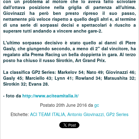
con un problema al motore che lo aveva fatto scivolare
dall'ottava posizione nella griglia di partenza all'ultima.
Giovinazzi ha però ben presto ripreso il suo passo,
nettamente più veloce rispetto a quello degli altri e, al termine
di una serie di sorpassi decisi e spettacolari è riuscito a
superare tutti andando a vincere anche gare-2.
L'ultimo sorpasso decisivo è stato quello ai danni di Piere
Gasly, che giungendo secondo, a meno di 2" dal vincitore, ha
regalato alla Prema Racing un bella doppietta in gara. Al terzo
posto ha chiuso il russo Sirotkin, Art Grand Prix.
La classifica GP2 Series: Markelov 54; Nato 49; Giovinazzi 46;
Gasly 45; Marciello 43; Lynn 41; Rowland 34; Matsushita 32;
Sirotkin 32; Evans 28.
- foto da
http://www.aciteamitalia.it/
Postato
20th June 2016
da
gc
Etichette:
ACI TEAM ITALIA
Antonio Giovinazzi
GP2 Series