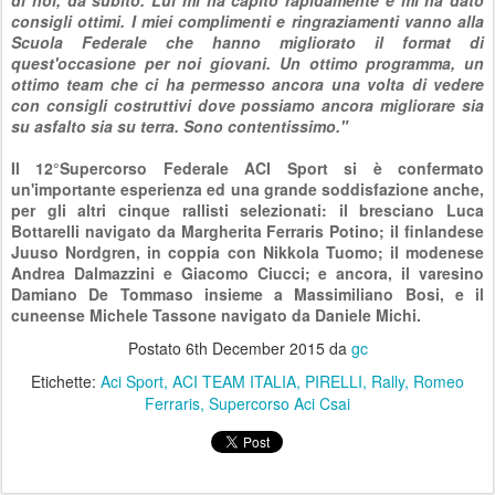
di noi, da subito. Lui mi ha capito rapidamente e mi ha dato
consigli ottimi. I miei complimenti e ringraziamenti vanno alla
Scuola Federale che hanno migliorato il format di
quest'occasione per noi giovani. Un ottimo programma, un
ottimo team che ci ha permesso ancora una volta di vedere
con consigli costruttivi dove possiamo ancora migliorare sia
su asfalto sia su terra. Sono contentissimo."
Il 12°Supercorso Federale ACI Sport si è confermato
un'importante esperienza ed una grande soddisfazione anche,
per gli altri cinque rallisti selezionati: il bresciano Luca
Bottarelli navigato da Margherita Ferraris Potino; il finlandese
Juuso Nordgren, in coppia con Nikkola Tuomo; il modenese
Andrea Dalmazzini e Giacomo Ciucci; e ancora, il varesino
Damiano De Tommaso insieme a Massimiliano Bosi, e il
cuneense Michele Tassone navigato da Daniele Michi.
Postato
6th December 2015
da
gc
Etichette:
Aci Sport
ACI TEAM ITALIA
PIRELLI
Rally
Romeo
Ferraris
Supercorso Aci Csai