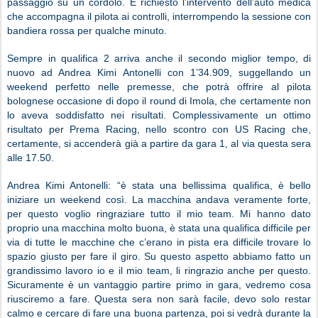
passaggio su un cordolo. È richiesto l’intervento dell’auto medica
che accompagna il pilota ai controlli, interrompendo la sessione con
bandiera rossa per qualche minuto.
Sempre in qualifica 2 arriva anche il secondo miglior tempo, di
nuovo ad Andrea Kimi Antonelli con 1’34.909, suggellando un
weekend perfetto nelle premesse, che potrà offrire al pilota
bolognese occasione di dopo il round di Imola, che certamente non
lo aveva soddisfatto nei risultati. Complessivamente un ottimo
risultato per Prema Racing, nello scontro con US Racing che,
certamente, si accenderà già a partire da gara 1, al via questa sera
alle 17.50.
Andrea Kimi Antonelli:
“è stata una bellissima qualifica, è bello
iniziare un weekend così. La macchina andava veramente forte,
per questo voglio ringraziare tutto il mio team. Mi hanno dato
proprio una macchina molto buona, è stata una qualifica difficile per
via di tutte le macchine che c’erano in pista era difficile trovare lo
spazio giusto per fare il giro. Su questo aspetto abbiamo fatto un
grandissimo lavoro io e il mio team, li ringrazio anche per questo.
Sicuramente è un vantaggio partire primo in gara, vedremo cosa
riusciremo a fare. Questa sera non sarà facile, devo solo restar
calmo e cercare di fare una buona partenza, poi si vedrà durante la