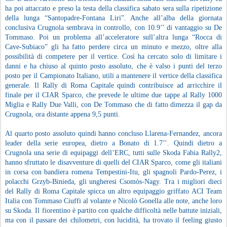
ha poi attaccato e preso la testa della classifica sabato sera sulla ripetizione
della lunga “Santopadre-Fontana Liri”. Anche all’alba della giornata
conclusiva Crugnola sembrava in controllo, con 10.9’’ di vantaggio su De
Tommaso. Poi un problema all’acceleratore sull’altra lunga “Rocca di
Cave-Subiaco” gli ha fatto perdere circa un minuto e mezzo, oltre alla
possibilità di competere per il vertice. Così ha cercato solo di limitare i
danni e ha chiuso al quinto posto assoluto, che è valso i punti del terzo
posto per il Campionato Italiano, utili a mantenere il vertice della classifica
generale. Il Rally di Roma Capitale quindi contribuisce ad arricchire il
finale per il CIAR Sparco, che prevede le ultime due tappe al Rally 1000
Miglia e Rally Due Valli, con De Tommaso che di fatto dimezza il gap da
Crugnola, ora distante appena 9,5 punti.
Al quarto posto assoluto quindi hanno concluso Llarena-Fernandez, ancora
leader della serie europea, dietro a Bonato di 1.7’’. Quindi dietro a
Crugnola una serie di equipaggi dell’ERC, tutti sulle Skoda Fabia Rally2,
hanno sfruttato le disavventure di quelli del CIAR Sparco, come gli italiani
in corsa con bandiera romena Tempestini-Itu, gli spagnoli Pardo-Perez, i
polacchi Grzyb-Binieda, gli ungheresi Csomòs-Nagy. Tra i migliori dieci
del Rally di Roma Capitale spicca un altro equipaggio griffato ACI Team
Italia con Tommaso Ciuffi al volante e Nicolò Gonella alle note, anche loro
su Skoda. Il fiorentino è partito con qualche difficoltà nelle battute iniziali,
ma con il passare dei chilometri, con lucidità, ha trovato il feeling giusto