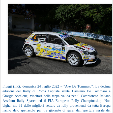
Fiuggi (FR), domenica 24 luglio 2022 – “Ave De Tommaso”. La decima
edizione del Rally di Roma Capitale saluta Damiano De Tommaso e
Giorgia Ascalone, vincitori della tappa valida per il Campionato Italiano
Assoluto Rally Sparco ed il FIA European Rally Championship. Non
bighe, ma 81 delle migliori vetture da rally provenienti da tutta Europa
hanno dato spettacolo per tre giornate di gara, dall’apertura serale del