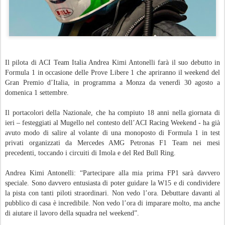
Il pilota di ACI Team Italia Andrea Kimi Antonelli farà il suo debutto in
Formula 1 in occasione delle Prove Libere 1 che apriranno il weekend del
Gran Premio d’Italia, in programma a Monza da venerdì 30 agosto a
domenica 1 settembre.
Il portacolori della Nazionale, che ha compiuto 18 anni nella giornata di
ieri – festeggiati al Mugello nel contesto dell’ACI Racing Weekend - ha già
avuto modo di salire al volante di una monoposto di Formula 1 in test
privati organizzati da Mercedes AMG Petronas F1 Team nei mesi
precedenti, toccando i circuiti di Imola e del Red Bull Ring.
Andrea Kimi Antonelli: “Partecipare alla mia prima FP1 sarà davvero
speciale. Sono davvero entusiasta di poter guidare la W15 e di condividere
la pista con tanti piloti straordinari. Non vedo l’ora. Debuttare davanti al
pubblico di casa è incredibile. Non vedo l’ora di imparare molto, ma anche
di aiutare il lavoro della squadra nel weekend”.