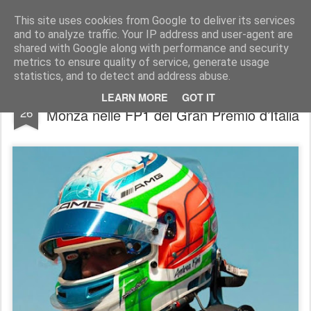
AutoMotoCorse.
Motorsport Random News 280912
This site uses cookies from Google to deliver its services
and to analyze traffic. Your IP address and user-agent are
shared with Google along with performance and security
metrics to ensure quality of service, generate usage
statistics, and to detect and address abuse.
Andrea Kimi Antonelli debutta in F.1 a
AUG
LEARN MORE
GOT IT
26
Monza nelle FP1 del Gran Premio d’Italia