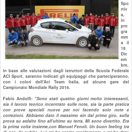
Spo
rtiv
a,
in
pro
gra
mm
a il
18
Dic
em
bre,
in base alle valutazioni dagli istruttori della Scuola Federale
ACI Sport, saranno indicati gli equipaggi che parteciperanno,
con i colori dell'Aci Team Italia, ad alcune gare del
Campionato Mondiale Rally 2016.
Fabio Andolfi:
"Sono stati quattro giorni molto interessanti,
sia il lavoro teorico incentrato sulle note, sia la parte pratica
con prove speciali nuove per noi facendo solo note e
correzioni. Abbiamo dato il massimo sin dal primo giro, sulla
prova su asfalto fino all'ultimo su terra. Mi sono divertito. Era
la prima volta insieme,con Manuel Fenoli. Un buon feeling tra