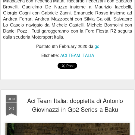
Maddalena con Federica Mauri, Riccardo Pederzani con Edoardo 
Brovelli, Guglielmo De Nuzzo insieme a Maurizio Iacobelli, 
Giorgio Cogni con Gabriele Zanni, Emanuele Rosso insieme ad 
Andrea Ferrari, Andrea Mazzocchi con Silvia Gallotti, Salvatore 
Lo Cascio navigato da Michele Castelli, Michele Bormolini con 
Daniel Pozzi. Tutti gareggeranno con la Ford Fiesta R2 seguita 
dalla scuderia Motorsport Italia.
Postato
9th February 2020
da
gc
Etichette:
ACI TEAM ITALIA
Aci Team Italia: doppietta di Antonio
JUN
20
Giovinazzi in Gp2 Series a Baku