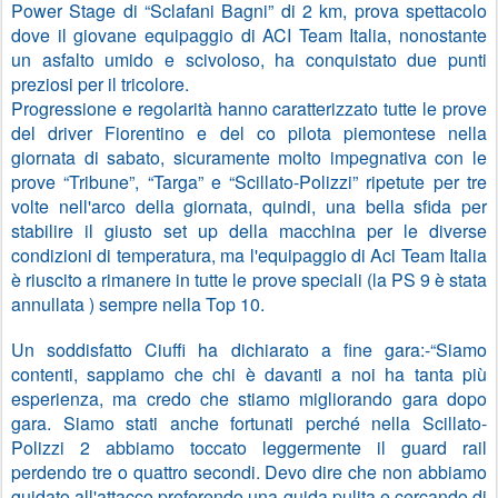
Power Stage di “Sclafani Bagni” di 2 km, prova spettacolo
dove il giovane equipaggio di ACI Team Italia, nonostante
un asfalto umido e scivoloso, ha conquistato due punti
preziosi per il tricolore.
Progressione e regolarità hanno caratterizzato tutte le prove
del driver Fiorentino e del co pilota piemontese nella
giornata di sabato, sicuramente molto impegnativa con le
prove “Tribune”, “Targa” e “Scillato-Polizzi” ripetute per tre
volte nell'arco della giornata, quindi, una bella sfida per
stabilire il giusto set up della macchina per le diverse
condizioni di temperatura, ma l'equipaggio di Aci Team Italia
è riuscito a rimanere in tutte le prove speciali (la PS 9 è stata
annullata ) sempre nella Top 10.
Un soddisfatto Ciuffi ha dichiarato a fine gara:-“Siamo
contenti, sappiamo che chi è davanti a noi ha tanta più
esperienza, ma credo che stiamo migliorando gara dopo
gara. Siamo stati anche fortunati perché nella Scillato-
Polizzi 2 abbiamo toccato leggermente il guard rail
perdendo tre o quattro secondi. Devo dire che non abbiamo
guidato all'attacco preferendo una guida pulita e cercando di