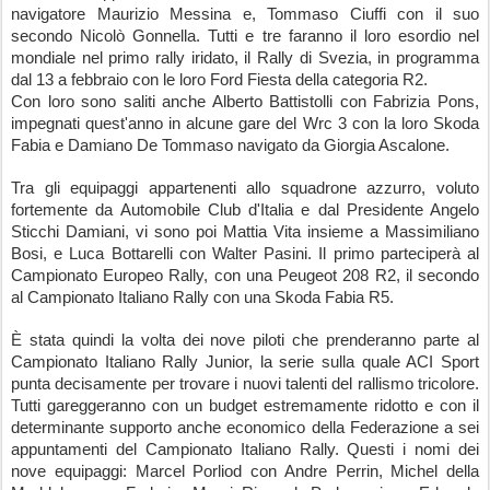
navigatore Maurizio Messina e, Tommaso Ciuffi con il suo 
secondo Nicolò Gonnella. Tutti e tre faranno il loro esordio nel 
mondiale nel primo rally iridato, il Rally di Svezia, in programma 
dal 13 a febbraio con le loro Ford Fiesta della categoria R2.
Con loro sono saliti anche Alberto Battistolli con Fabrizia Pons, 
impegnati quest'anno in alcune gare del Wrc 3 con la loro Skoda 
Fabia e Damiano De Tommaso navigato da Giorgia Ascalone.
Tra gli equipaggi appartenenti allo squadrone azzurro, voluto 
fortemente da Automobile Club d'Italia e dal Presidente Angelo 
Sticchi Damiani, vi sono poi Mattia Vita insieme a Massimiliano 
Bosi, e Luca Bottarelli con Walter Pasini. Il primo parteciperà al 
Campionato Europeo Rally, con una Peugeot 208 R2, il secondo 
al Campionato Italiano Rally con una Skoda Fabia R5.
È stata quindi la volta dei nove piloti che prenderanno parte al 
Campionato Italiano Rally Junior, la serie sulla quale ACI Sport 
punta decisamente per trovare i nuovi talenti del rallismo tricolore. 
Tutti gareggeranno con un budget estremamente ridotto e con il 
determinante supporto anche economico della Federazione a sei 
appuntamenti del Campionato Italiano Rally. Questi i nomi dei 
nove equipaggi: Marcel Porliod con Andre Perrin, Michel della 