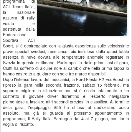
programma di
ACI Team Italia,
la nazionale
azzurra di rally
voluta e
sostenuta dalla
Federazione
Sportiva ACI
Sport, si è destreggiato con la giusta esperienza sulle velocissime
prove speciali svedesi, rese ancor più insidiose dalla quasi totale
assenza di neve dovuta alle temperature anomale registrate in
Svezia in queste settimane. Purtroppo fin dalle prime fasi di gara,
Ciuffi ha sofferto di alcune noie al cambio che nella prima tappa lo
hanno costretto a guidare con sole tre marce disponibili.
Dopo l'intenso lavoro dei meccanici, la Ford Fiesta R2 EcoBoost ha
ripreso la gara nella seconda frazione, sabato 15 febbraio, ma
seppure migliore la situazione non si è risolta totalmente e ha
costretto il giovane driver fiorentino e l’esperto navigatore
piemontese a lasciare altri secondi preziosi in classifica. Al termine
della gara, l'equipaggio #55 ha chiuso al dodicesimo posto
assoluto, ma già si guarda al prossimo appuntamento in
programma, il Rally Italia Sardegna dal 4 al 7 giugno, con tanta
voglia di riscatto.